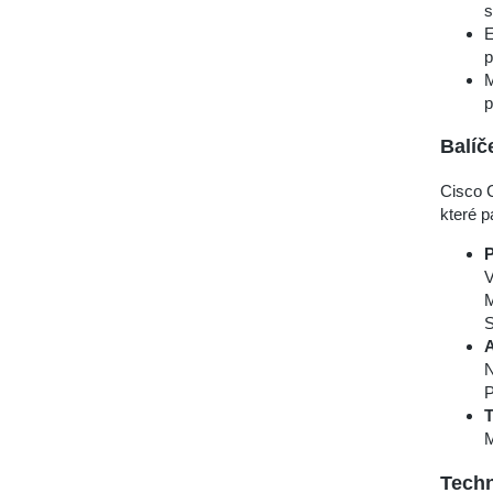
s
E
p
M
p
Balíč
Cisco 
které pa
P
V
M
S
A
N
P
T
M
Techn