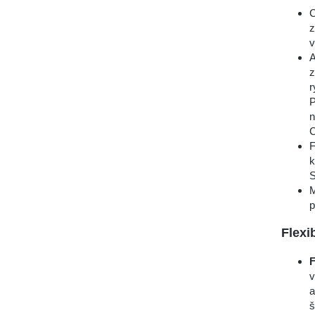
C
z
v
A
z
r
P
n
C
F
k
S
M
p
Flexi
F
v
a
š