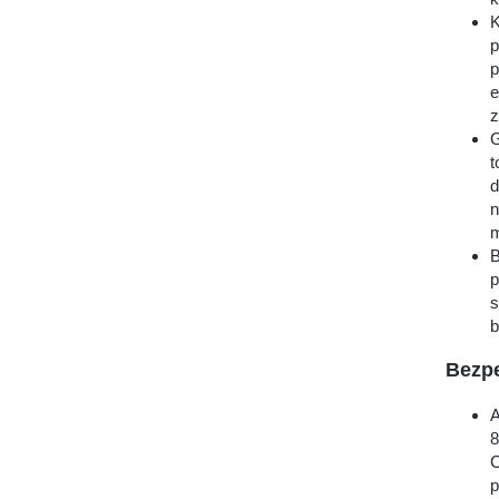
K
p
p
e
z
G
t
d
n
m
B
p
s
b
Bezp
A
8
C
p