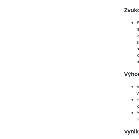
Zvuko
A
n
v
s
n
k
m
Výho
V
v
P
k
S
l
Vynik