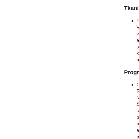
Tkani
P
V
v
a
s
k
m
Prog
C
R
š
č
s
p
p
a
p