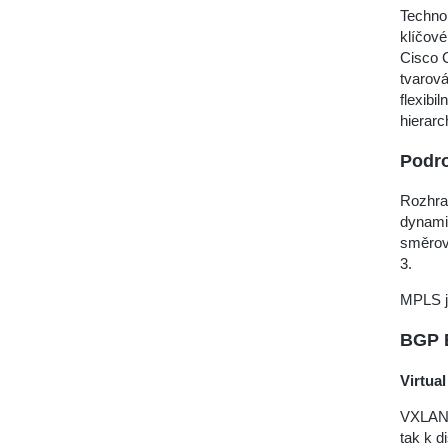
Technol
klíčové
Cisco C
tvarová
flexibi
hierar
Podro
Rozhran
dynami
směrová
3.
MPLS je
BGP 
Virtua
VXLAN j
tak k d