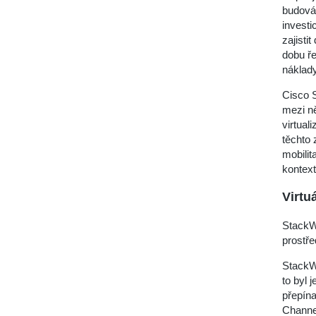
budován
invest
zajisti
dobu ře
náklady
Cisco 
mezi ně
virtual
těchto 
mobilit
kontext
Virtu
StackWi
prostře
StackWi
to byl 
přepína
Channe