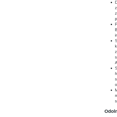
D
z
z
p
P
B
i
S
k
z
s
S
ř
s
o
M
m
s
Odoln