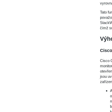
vyrovná
Tato fu
považov
StackWi
čímž sn
Výh
Cisco
Cisco C
monitor
otevřen
jsou uv
zařízen
A
o
n
b
k