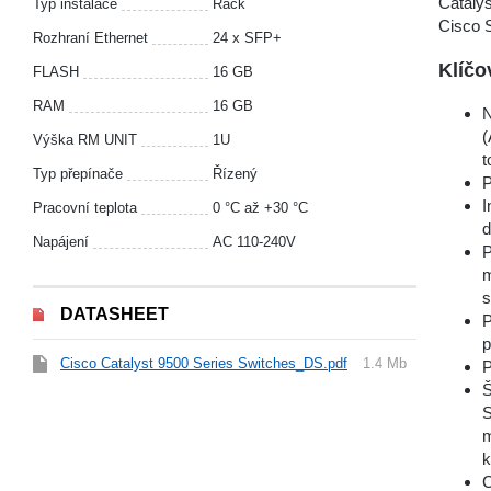
Catalys
Typ instalace
Rack
Cisco S
Rozhraní Ethernet
24 x SFP+
Klíčo
FLASH
16 GB
RAM
16 GB
N
(
Výška RM UNIT
1U
t
Typ přepínače
Řízený
P
I
Pracovní teplota
0 °С až +30 °С
d
Napájení
AC 110-240V
P
m
s
DATASHEET
P
p
Cisco Catalyst 9500 Series Switches_DS.pdf
1.4 Mb
P
Š
S
m
k
C