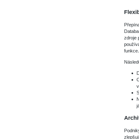
Flexi
Přepína
Databa
zdroje 
používá
funkce.
Násled
D
C
v
S
N
j
Archi
Podniky
zlepšuj