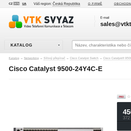
Váš region:
Česká Republika
CZ 🇨🇿
UA
O FIRMĚ
OBCHODN
E-mail
sales@vtkt
KATALOG
Katalog
→
Networking
→
Síťový přepínač
→
Cisco Catalyst Switch
→
Cisco Catalyst® 950
Cisco Catalyst 9500-24Y4C-E
45
372