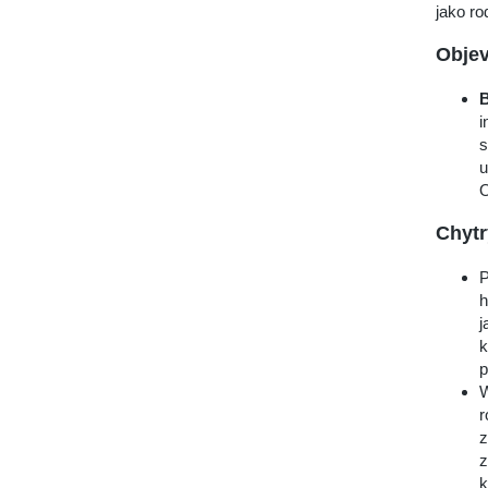
jako ro
Objev
B
i
s
u
O
Chytr
P
h
j
k
p
W
r
z
z
k