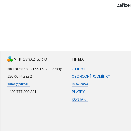
Zaříze
VTK SVYAZ S.R.O.
FIRMA
Na Folimance 2155/15, Vinohrady
O FIRMĚ
120 00 Praha 2
OBCHODNÍ PODMÍNKY
sales@vtkt.eu
DOPRAVA
+420 777 209 321
PLATBY
KONTAKT