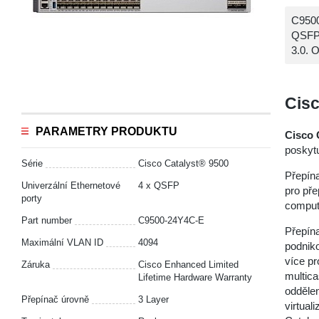
C9500
QSFP2
3.0. 
Cisc
PARAMETRY PRODUKTU
Cisco 
poskytu
Série
Cisco Catalyst® 9500
Přepín
Univerzální Ethernetové
4 x QSFP
pro pře
porty
comput
Part number
C9500-24Y4C-E
Přepín
Maximální VLAN ID
4094
podniko
více pr
Záruka
Cisco Enhanced Limited
multica
Lifetime Hardware Warranty
oddělen
Přepínač úrovně
3 Layer
virtua