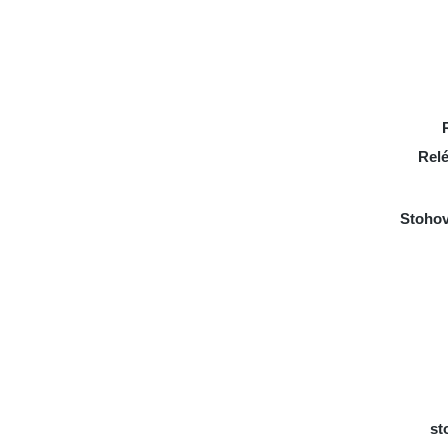
Relé
Stohov
st