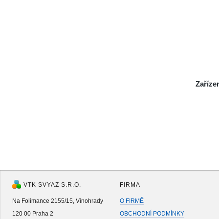
Zaříze
VTK SVYAZ S.R.O.
FIRMA
Na Folimance 2155/15, Vinohrady
O FIRMĚ
120 00 Praha 2
OBCHODNÍ PODMÍNKY