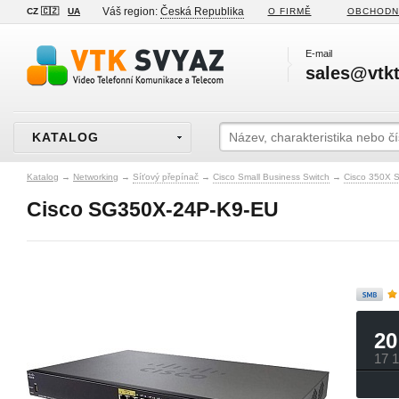
Váš region:
Česká Republika
CZ 🇨🇿
UA
O FIRMĚ
OBCHODN
E-mail
sales@vtkt
KATALOG
Katalog
→
Networking
→
Síťový přepínač
→
Cisco Small Business Switch
→
Cisco 350X S
Cisco SG350X-24P-K9-EU
20
17 