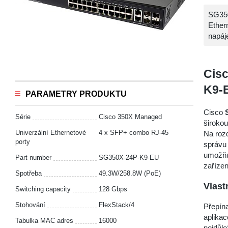
SG350
Ether
napáj
Cisc
K9-
PARAMETRY PRODUKTU
Cisco
Série
Cisco 350X Managed
širokou
Univerzální Ethernetové
4 x SFP+ combo RJ-45
Na rozd
porty
správu
umožňuj
Part number
SG350X-24P-K9-EU
zařízen
Spotřeba
49.3W/258.8W (PoE)
Vlast
Switching capacity
128 Gbps
Stohování
FlexStack/4
Přepín
aplikac
Tabulka MAC adres
16000
nejdůle