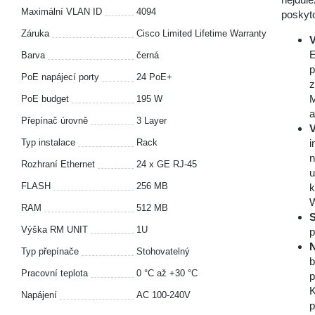
Maximální VLAN ID
4094
poskyto
Záruka
Cisco Limited Lifetime Warranty
V
E
Barva
černá
p
PoE napájecí porty
24 PoE+
z
M
PoE budget
195 W
a
Přepínač úrovně
3 Layer
V
Typ instalace
Rack
i
n
Rozhraní Ethernet
24 x GE RJ-45
u
FLASH
256 MB
k
W
RAM
512 MB
S
Výška RM UNIT
1U
p
N
Typ přepínače
Stohovatelný
b
Pracovní teplota
0 °С až +30 °С
p
K
Napájení
AC 100-240V
p