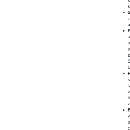
k
s
S
z
u
P
s
s
s
z
S
U
P
s
s
v
t
z
E
v
p
c