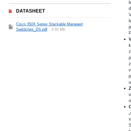
b
d
DATASHEET
V
b
Cisco 350X Series Stackable Managed
p
Switdches_DS.pdf
0.92 Mb
P
V
k
z
p
z
v
p
u
Z
o
o
O
„
s
S