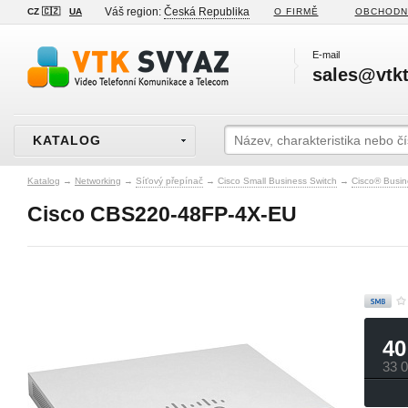
Váš region:
Česká Republika
CZ 🇨🇿
UA
O FIRMĚ
OBCHODN
E-mail
sales@vtkt
KATALOG
Katalog
→
Networking
→
Síťový přepínač
→
Cisco Small Business Switch
→
Cisco® Busin
Cisco CBS220-48FP-4X-EU
40
33 