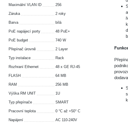
o
Maximální VLAN ID
256
S
a
Záruka
2 roky
ř
Barva
bílá
k
d
PoE napájecí porty
48 PoE+
b
PoE budget
740 W
Funkce
Přepínač úrovně
2 Layer
Typ instalace
Rack
Přepín
podniko
Rozhraní Ethernet
48 x GE RJ-45
provoz
FLASH
64 MB
dodavat
RAM
256 MB
S
Výška RM UNIT
1U
s
k
Typ přepínače
SMART
Pracovní teplota
0 °C až +50° C
Napájení
AC 110-240V