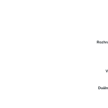
Rozhra
V
Duáln