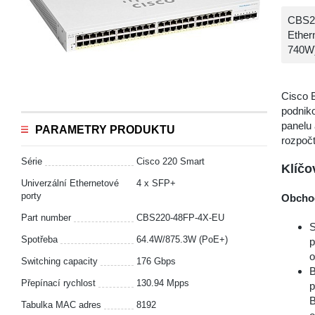
CBS22
Ether
740W
Cisco 
podniko
panelu 
PARAMETRY PRODUKTU
rozpočt
Série
Cisco 220 Smart
Klíčo
Univerzální Ethernetové
4 x SFP+
porty
Obchod
Part number
CBS220-48FP-4X-EU
S
Spotřeba
64.4W/875.3W (PoE+)
p
o
Switching capacity
176 Gbps
B
Přepínací rychlost
130.94 Mpps
p
B
Tabulka MAC adres
8192