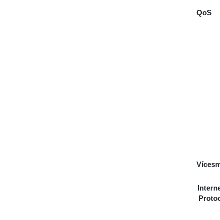
QoS
Vícesm
Inter
Protoc