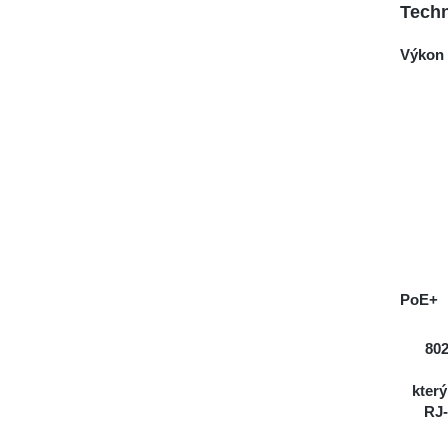
Techn
Výkon
PoE+
802
který
RJ-