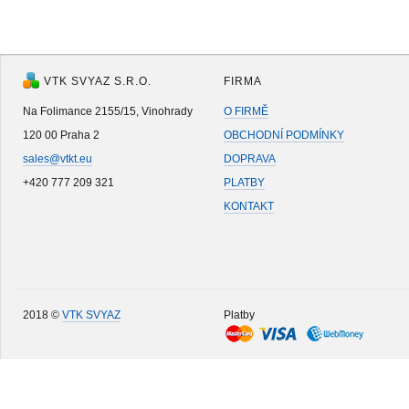
VTK SVYAZ S.R.O.
FIRMA
Na Folimance 2155/15, Vinohrady
O FIRMĚ
120 00 Praha 2
OBCHODNÍ PODMÍNKY
sales@vtkt.eu
DOPRAVA
+420 777 209 321
PLATBY
KONTAKT
2018 ©
VTK SVYAZ
Platby