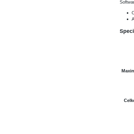
Softwar
C
A
Speci
Maxim
Celk