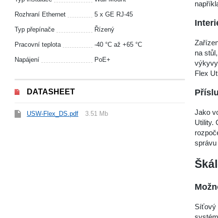
napřík
Rozhraní Ethernet
5 x GE RJ-45
Inter
Typ přepínače
Řízený
Zaříze
Pracovní teplota
-40 °С až +65 °С
na stůl
Napájení
PoE+
výkyvy
Flex Ut
DATASHEET
Přísl
Jako vo
USW-Flex_DS.pdf
3.51 Mb
Utility
rozpoče
správu
Škál
Možno
Síťový 
systému