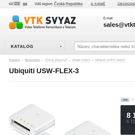
Váš region:
Česká Republika
CZ 🇨🇿
UA
O FIRMĚ
OBCHODN
E-mail
sales@vtkt
KATALOG
Katalog
→
Networking
→
Síťový přepínač
→
Ubiqiti Switch
→
Ubiquiti UniFi® Switch
Ubiquiti USW-FLEX-3
8 
6 7