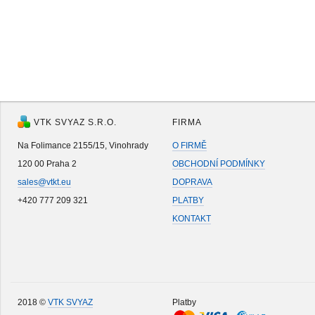
VTK SVYAZ S.R.O.
FIRMA
Na Folimance 2155/15, Vinohrady
O FIRMĚ
120 00 Praha 2
OBCHODNÍ PODMÍNKY
sales@vtkt.eu
DOPRAVA
+420 777 209 321
PLATBY
KONTAKT
2018 ©
VTK SVYAZ
Platby