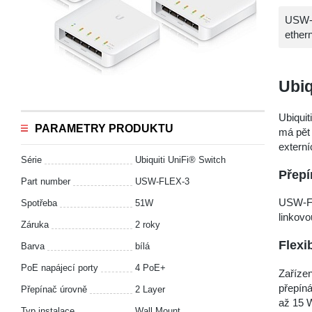
USW-F
ether
Ubiq
Ubiquit
PARAMETRY PRODUKTU
má pět 
externí
Série
Ubiquiti UniFi® Switch
Přepí
Part number
USW-FLEX-3
USW-Fl
Spotřeba
51W
linkovo
Záruka
2 roky
Flexi
Barva
bílá
PoE napájecí porty
4 PoE+
Zařízen
přepíná
Přepínač úrovně
2 Layer
až 15 W
Typ instalace
Wall Mount