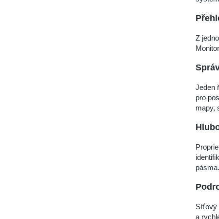
Přehl
Z jedno
Monitor
Správ
Jeden ř
pro pos
mapy, s
Hlubo
Proprie
identif
pásma
Podr
Síťový 
a rychl