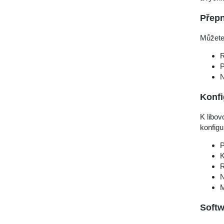
Přepn
Můžete 
R
P
N
Konfi
K libo
konfigu
P
K
R
N
M
Softw