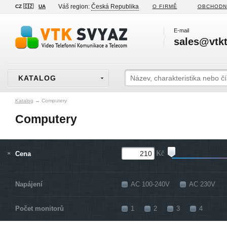
Váš region:
Česká Republika
CZ 🇨🇿
UA
O FIRMĚ
OBCHODN
E-mail
sales@vtkt
KATALOG
Katalog
→
Computery
Computery
Cena
Kč
Napájení
AC 100-240V
AC 230V
Počet monitorů
1
2
3
4