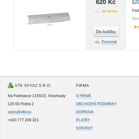
620 Kč
Er
Par
NA DOTAZ
Bar
Do košíku
Porovnat
VTK SVYAZ S.R.O.
FIRMA
Na Folimance 2155/15, Vinohrady
O FIRMĚ
120 00 Praha 2
OBCHODNÍ PODMÍNKY
sales@vtkt.eu
DOPRAVA
+420 777 209 321
PLATBY
KONTAKT