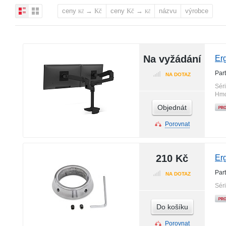
ceny
→
ceny
→
názvu
výrobce
Kč
Kč
Kč
Kč
Na vyžádání
Er
Par
NA DOTAZ
Sér
Hmo
Objednát
Porovnat
210 Kč
Er
Par
NA DOTAZ
Sér
Do košíku
Porovnat