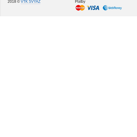
2018 ©
VTK SVYAZ
Platby