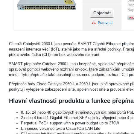
Sér
Roz
Nap
Objednát
Porovnat
Cisco® Catalyst® 2960-L jsou pevné a SMART Gigabit Ethernet přepínače
nasazení internetu věcí (IoT), stejně jako malé a střední podniky. Prac
příkazového řádku (CLI) i on-box webového rozhraní.
SMART přepínače Catalyst 2960-L jsou bezpečné, spolehlivé přepínače p
spravovat pomocí webového rozhraní on-box, které zákazníkům umožňuj
minut. Tyto přepínače také obsahují omezenou podporu rozhraní CLI pro 
Přepínače řady Cisco Catalyst 2960-L a 2960-L jsou plně spravované pře
poskytují vylepšené zabezpečení sítě, spolehlivost sítě a provozní efekt
Hlavní vlastnosti produktu a funkce přepín
8, 16, 24 nebo 48 gigabitových ethernetových dat nebo portů PoE
2 nebo 4 fixed 1 Gigabit Ethernet SFP uplinky připojení nebo 4 
Perpetual PoE+ support with a power budget up to 370W
Enhanced verze softwaru Cisco IOS LAN Lite
CLI a/nebo intuitivní možnosti správy webového uživatelského ro