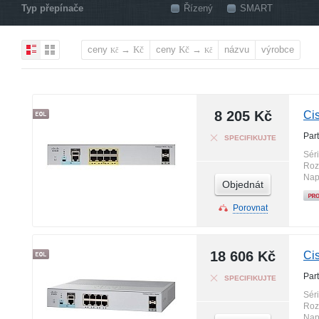
Typ přepínače
Řízený
SMART
ceny
→
ceny
→
názvu
výrobce
Kč
Kč
Kč
Kč
8 205 Kč
Ci
Par
SPECIFIKUJTE
Sér
Roz
Nap
Objednát
Porovnat
18 606 Kč
Ci
Par
SPECIFIKUJTE
Sér
Roz
Nap