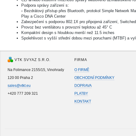
Podpora správy zařízení s:
◦ Bezdrátový přístup přes Bluetooth, protokol Simple Network 
Play a Cisco DNA Center
Zabezpečení s podporou 802.1X pro připojená zařízení, Switche
Provoz bez ventilátoru s provozní teplotou až 45° C
Kompaktní design s hloubkou menší než 11.5 inches
Spolehlivost s vyšší střední dobou mezi poruchami (MTBF) a v
VTK SVYAZ S.R.O.
FIRMA
Na Folimance 2155/15, Vinohrady
O FIRMĚ
120 00 Praha 2
OBCHODNÍ PODMÍNKY
sales@vtkt.eu
DOPRAVA
+420 777 209 321
PLATBY
KONTAKT