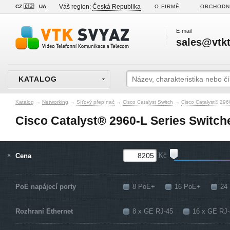
Váš region:
Česká Republika
CZ 🇨🇿
UA
O FIRMĚ
OBCHODN
E-mail
sales@vtkt
KATALOG
Katalog
→
Networking
→
Síťový přepínač
→
Cisco Catalyst Switch
→
Cisco Catalyst® 296
Cisco Catalyst® 2960-L Series Switch
Cena
Kč
PoE napájecí porty
8 PoE+
16 PoE+
24
Rozhraní Ethernet
8 x GE RJ-45
16 x GE RJ-