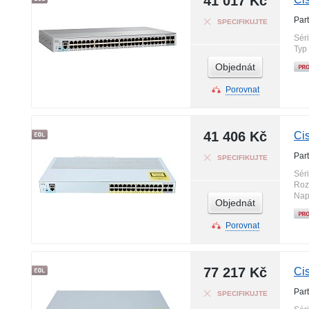
41 017 Kč
Par
SPECIFIKUJTE
Sér
Typ
Objednát
Porovnat
41 406 Kč
Ci
Par
SPECIFIKUJTE
Sér
Roz
Nap
Objednát
Porovnat
77 217 Kč
Ci
Par
SPECIFIKUJTE