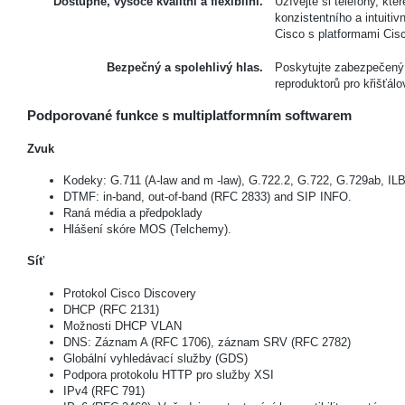
Dostupné, vysoce kvalitní a flexibilní.
Užívejte si telefony, kt
konzistentního a intuitiv
Cisco s platformami Cis
Bezpečný a spolehlivý hlas.
Poskytujte zabezpečený 
reproduktorů pro křišťá
Podporované funkce s multiplatformním softwarem
Zvuk
Kodeky: G.711 (A-law and m -law), G.722.2, G.722, G.729ab, 
DTMF: in-band, out-of-band (RFC 2833) and SIP INFO.
Raná média a předpoklady
Hlášení skóre MOS (Telchemy).
Síť
Protokol Cisco Discovery
DHCP (RFC 2131)
Možnosti DHCP VLAN
DNS: Záznam A (RFC 1706), záznam SRV (RFC 2782)
Globální vyhledávací služby (GDS)
Podpora protokolu HTTP pro služby XSI
IPv4 (RFC 791)