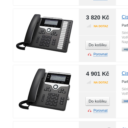
3 820 Kč
Ci
Par
NA DOTAZ
Sér
VoI
Nap
Do košíku
Porovnat
4 901 Kč
Ci
Par
NA DOTAZ
Sér
VoI
Do košíku
Porovnat