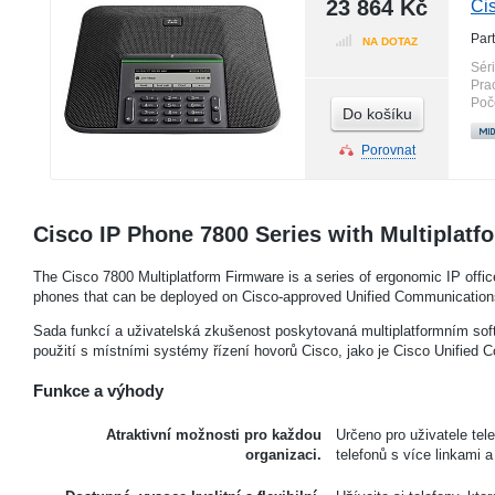
23 864 Kč
Ci
Par
NA DOTAZ
Sér
Pra
Poč
Do košíku
Porovnat
Cisco IP Phone 7800 Series with Multiplat
The Cisco 7800 Multiplatform Firmware is a series of ergonomic IP offic
phones that can be deployed on Cisco-approved Unified Communication
Sada funkcí a uživatelská zkušenost poskytovaná multiplatformním sof
použití s ​​místními systémy řízení hovorů Cisco, jako je Cisco Unifie
Funkce a výhody
Atraktivní možnosti pro každou
Určeno pro uživatele te
organizaci.
telefonů s více linkami 