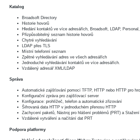
Katalog
Broadsoft Directory
Historie hovorů
Hledání kontaktů ve více adresářích, Broadsoft, LDAP, Personal,
Přizpůsobitelný seznam historie hovorů
Chytré vyhledávání
LDAP přes TLS
Místní telefonní seznam
Zpětné vyhledávání adres ve všech adresářích
Jednoduché vyhledávání kontaktů ve více adresářích.
Vzdálený adresář XML/LDAP
Správa
Automatické zajišťování pomocí TFTP, HTTP nebo HTTP pro hr
Konfigurační zpráva pro zajišťovací server
Konfigurace: prohlížeč, telefon a automatické zřizování
Šifrovaná data HTTP v jednoduchém přenosu HTTP
Zachycení paketů, Nástroj pro hlášení problémů (PRT) a Stažen
Vzdálené vytváření a načítání dat PRT
Podpora platformy