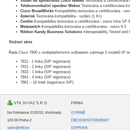
Volání od společnosti Cisco Webex
Testována a certifikována 
Telekomunikační operátor Webex
Testována a certifikována ko
Cisco BroadWorks
Kompatibilita testována a certifikována - v
Asterisk
Testována kompatibilita - vydání (1.8+)
Centile
Kompatibilita testována a certifikována - verze Istra SP 
Metaswitch
Kompatibilita testována a certifikována - verze 9.3
Ribbon Kandy Business Solutions
Interoperability Tested and 
Složení série
Řada Cisco 7800 s multiplatformním softwarem zahrnuje 5 modelů IP te
7811 - 1 linka (SIP registrace)
7821 - 2 linky (SIP registrace)
7832 - 1 linka (SIP registrace)
7841 - 4 linky (SIP registrace)
7861 – 16 linek (registrace SIP)
VTK SVYAZ S.R.O.
FIRMA
Na Folimance 2155/15, Vinohrady
O FIRMĚ
120 00 Praha 2
OBCHODNÍ PODMÍNKY
sales@vtkt.eu
DOPRAVA