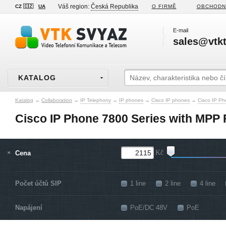
Váš region:
Česká Republika
CZ 🇨🇿
UA
O FIRMĚ
OBCHODN
E-mail
sales@vtkt
KATALOG
Katalog
→
Collaboration
→
IP Telephony
→
IP phones
→
Cisco IP phones
→
Cisco IP Ph
Cisco IP Phone 7800 Series with MPP
Cena
Kč
Počet účtů SIP
1 line
2 line
4 line
Napájení
PoE/DC 48V
PoE