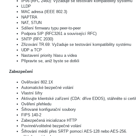
IPv6 (RFC 2460): Vyžaduje se testování kompatibility systému
LLDP
MAC adresa (IEEE 802.3)
NAPTRA
NAT, STUN
Sdílení firmwaru typu peer-to-peer
Podpora SIP (RFC3261 a související RFC)
SNTP (RFC 2030)
Zřizování TR.69: Vyžaduje se testování kompatibility systému
UDP a TCP
Nastavení priority hlasu a videa
Připravte se, aniž byste se dotkli
Zabezpečení
Ověřování 802.1X
Automatické bezpečné volání
Vlastní šifry
Aktivujte klientské zařízení (CDA: dříve EDOS), stáhněte si certi
Ověření přehledu
Šifrované konfigurační soubory
FIPS 140-2
Zabezpečená inicializace HTTP
Povinné/volitelné bezpečné volání
Šifrování médií přes SRTP pomocí AES-128 nebo AES-256.