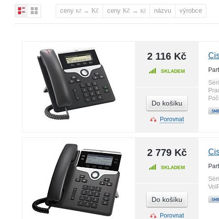
ceny
→
ceny
→
názvu
výrobce
Kč
Kč
Kč
Kč
2 116 Kč
Ci
Par
SKLADEM
Sér
Pra
Poč
Do košíku
Porovnat
2 779 Kč
Ci
Par
SKLADEM
Sér
VoI
Do košíku
Porovnat