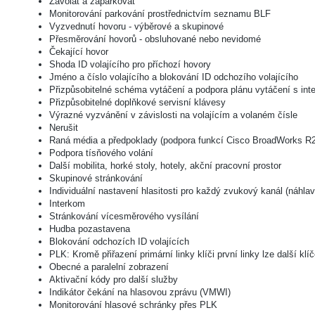
Zavolat a zaparkovat
Monitorování parkování prostřednictvím seznamu BLF
Vyzvednutí hovoru - výběrové a skupinové
Přesměrování hovorů - obsluhované nebo nevidomé
Čekající hovor
Shoda ID volajícího pro příchozí hovory
Jméno a číslo volajícího a blokování ID odchozího volajícího
Přizpůsobitelné schéma vytáčení a podpora plánu vytáčení s inte
Přizpůsobitelné doplňkové servisní klávesy
Výrazné vyzvánění v závislosti na volajícím a volaném čísle
Nerušit
Raná média a předpoklady (podpora funkcí Cisco BroadWorks R
Podpora tísňového volání
Další mobilita, horké stoly, hotely, akční pracovní prostor
Skupinové stránkování
Individuální nastavení hlasitosti pro každý zvukový kanál (náhla
Interkom
Stránkování vícesměrového vysílání
Hudba pozastavena
Blokování odchozích ID volajících
PLK: Kromě přiřazení primární linky klíči první linky lze další 
Obecné a paralelní zobrazení
Aktivační kódy pro další služby
Indikátor čekání na hlasovou zprávu (VMWI)
Monitorování hlasové schránky přes PLK