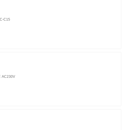
EC-C15
:
AC230V