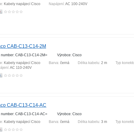
ie:
Kabely napájecí Cisco
Napájení:
AC 100-240V
sco CAB-C13-C14-2M
t number: CAB-C13-C14-2M=
Výrobce: Cisco
ie:
Kabely napájecí Cisco
Barva:
černá
Délka kabelu:
2 m
Typ konekt
ájení:
AC 110-240V
sco CAB-C13-C14-AC
t number: CAB-C13-C14-AC=
Výrobce: Cisco
ie:
Kabely napájecí Cisco
Barva:
černá
Délka kabelu:
3 m
Typ konekt