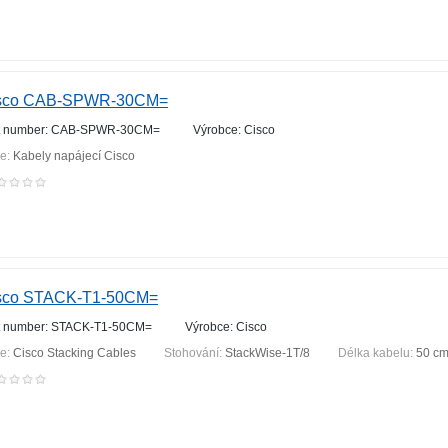
sco CAB-SPWR-30CM=
t number: CAB-SPWR-30CM=
Výrobce: Cisco
ie:
Kabely napájecí Cisco
sco STACK-T1-50CM=
t number: STACK-T1-50CM=
Výrobce: Cisco
ie:
Cisco Stacking Cables
Stohování:
StackWise-1T/8
Délka kabelu:
50 c