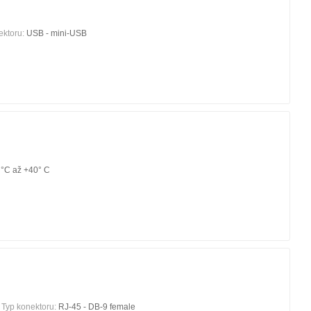
ektoru:
USB - mini-USB
 °C až +40° C
Typ konektoru:
RJ-45 - DB-9 female