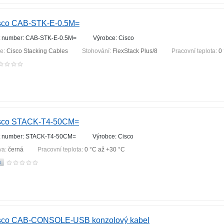
sco CAB-STK-E-0.5M=
t number: CAB-STK-E-0.5M=
Výrobce: Cisco
ie:
Cisco Stacking Cables
Stohování:
FlexStack Plus/8
Pracovní teplota:
0
sco STACK-T4-50CM=
t number: STACK-T4-50CM=
Výrobce: Cisco
va:
černá
Pracovní teplota:
0 °С až +30 °С
sco CAB-CONSOLE-USB konzolový kabel