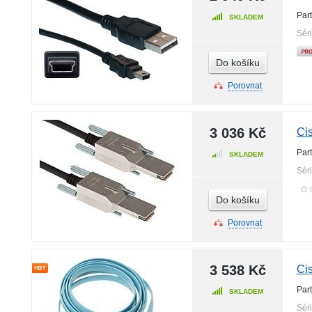
Par
SKLADEM
Sér
Do košíku
Porovnat
3 036 Kč
Ci
Par
SKLADEM
Sér
Do košíku
Porovnat
3 538 Kč
Ci
Par
SKLADEM
Sér