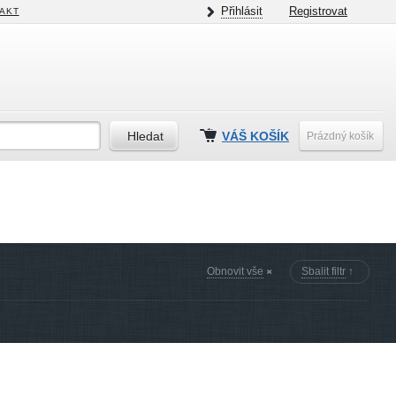
Přihlásit
Registrovat
AKT
VÁŠ KOŠÍK
Prázdný košík
Obnovit vše
Sbalit filtr
↑