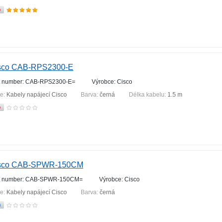
sco CAB-RPS2300-E
t number: CAB-RPS2300-E=
Výrobce: Cisco
ie:
Kabely napájecí Cisco
Barva:
černá
Délka kabelu:
1.5 m
sco CAB-SPWR-150CM
t number: CAB-SPWR-150CM=
Výrobce: Cisco
ie:
Kabely napájecí Cisco
Barva:
černá