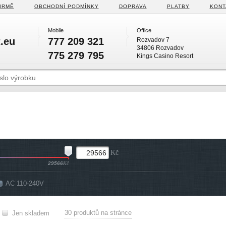
IRMĚ
OBCHODNÍ PODMÍNKY
DOPRAVA
PLATBY
KONT
Mobile
Office
.eu
777 209 321
Rozvadov 7
34806 Rozvadov
775 279 795
Kings Casino Resort
Kč
29566
Kč
AC 110-240V
30 produktů na stránce
Jen skladem