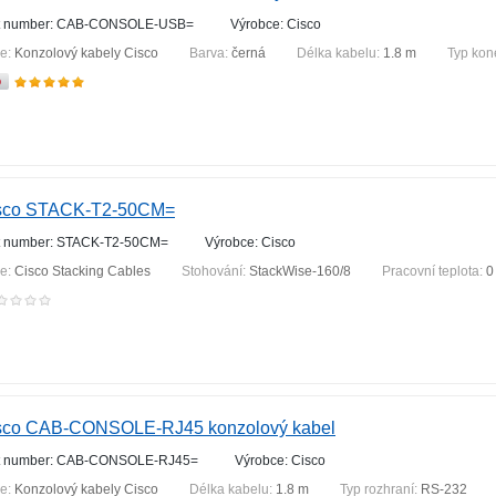
t number: CAB-CONSOLE-USB=
Výrobce: Cisco
ie:
Konzolový kabely Cisco
Barva:
černá
Délka kabelu:
1.8 m
Typ kon
sco STACK-T2-50CM=
t number: STACK-T2-50CM=
Výrobce: Cisco
ie:
Cisco Stacking Cables
Stohování:
StackWise-160/8
Pracovní teplota:
0
sco CAB-CONSOLE-RJ45 konzolový kabel
t number: CAB-CONSOLE-RJ45=
Výrobce: Cisco
ie:
Konzolový kabely Cisco
Délka kabelu:
1.8 m
Typ rozhraní:
RS-232