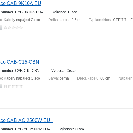
sco CAB-9K10A-EU
t number: CAB-9K10A-EU=
Výrobce: Cisco
ie:
Kabely napájecí Cisco
Délka kabelu:
2.5 m
Typ konektoru:
CEE 7/7 - I
sco CAB-C15-CBN
t number: CAB-C15-CBN=
Výrobce: Cisco
ie:
Kabely napájecí Cisco
Barva:
černá
Délka kabelu:
68 cm
Napájení
sco CAB-AC-2500W-EU=
t number: CAB-AC-2500W-EU=
Výrobce: Cisco