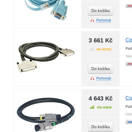
Do košíku
Porovnat
3 661 Kč
Ci
Par
NA DOTAZ
Sér
Do košíku
Porovnat
4 643 Kč
Ci
Par
SKLADEM
Sér
Do košíku