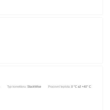
m
Typ konektoru:
StackWise
Pracovní teplota:
0 °C až +40° C