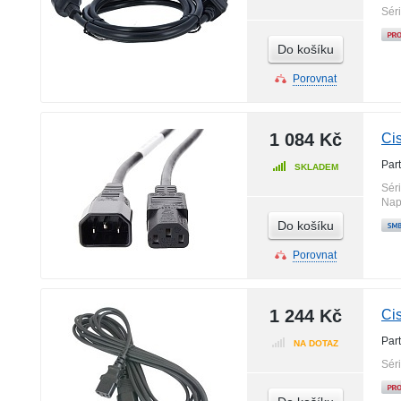
Sér
Do košíku
Porovnat
1 084 Kč
Ci
Par
SKLADEM
Sér
Nap
Do košíku
Porovnat
1 244 Kč
Ci
Par
NA DOTAZ
Sér