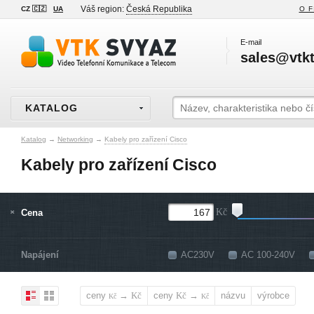
Váš region:
Česká Republika
CZ 🇨🇿
UA
O F
E-mail
sales@vtkt
KATALOG
Katalog
→
Networking
→
Kabely pro zařízení Cisco
Kabely pro zařízení Cisco
Cena
Kč
Napájení
AC230V
AC 100-240V
ceny
→
ceny
→
názvu
výrobce
Kč
Kč
Kč
Kč