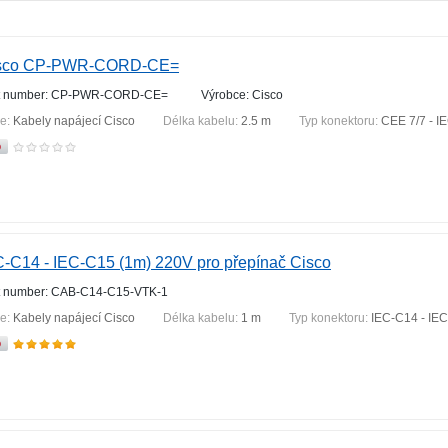
sco CP-PWR-CORD-CE=
t number: CP-PWR-CORD-CE=
Výrobce: Cisco
ie:
Kabely napájecí Cisco
Délka kabelu:
2.5 m
Typ konektoru:
CEE 7/7 - I
C-C14 - IEC-C15 (1m) 220V pro přepínač Cisco
t number: CAB-C14-C15-VTK-1
ie:
Kabely napájecí Cisco
Délka kabelu:
1 m
Typ konektoru:
IEC-C14 - IE