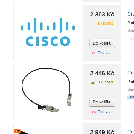
2 303 Kč
Ci
Par
NA DOTAZ
Sér
Do košíku
Porovnat
2 446 Kč
Ci
Par
SKLADEM
Bar
Do košíku
Porovnat
2 949 Kč
Ci