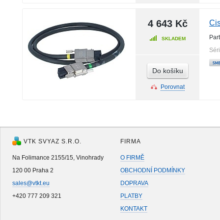
4 643 Kč
Ci
Par
SKLADEM
Sér
Do košíku
Porovnat
VTK SVYAZ S.R.O.
FIRMA
Na Folimance 2155/15, Vinohrady
O FIRMĚ
120 00 Praha 2
OBCHODNÍ PODMÍNKY
sales@vtkt.eu
DOPRAVA
+420 777 209 321
PLATBY
KONTAKT