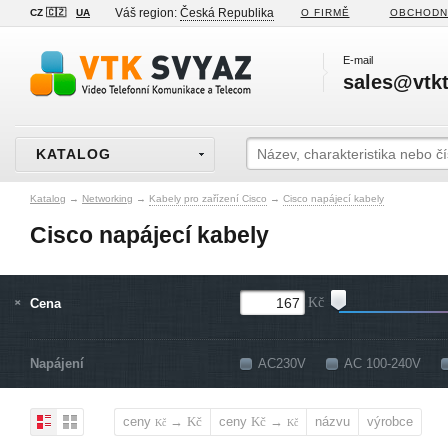
Váš region:
Česká Republika
CZ 🇨🇿
UA
O FIRMĚ
OBCHODN
E-mail
sales@vtkt
KATALOG
Katalog
→
Networking
→
Kabely pro zařízení Cisco
→
Cisco napájecí kabely
Cisco napájecí kabely
Cena
Kč
Napájení
AC230V
AC 100-240V
ceny
→
ceny
→
názvu
výrobce
Kč
Kč
Kč
Kč