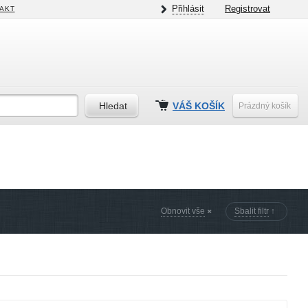
Přihlásit
Registrovat
AKT
VÁŠ KOŠÍK
Prázdný košík
Obnovit vše
Sbalit filtr
↑