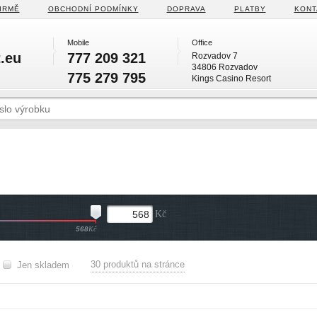
IRMĚ
OBCHODNÍ PODMÍNKY
DOPRAVA
PLATBY
KONT
Mobile
Office
.eu
777 209 321
Rozvadov 7
34806 Rozvadov
775 279 795
Kings Casino Resort
Kč
568
Kč
30 produktů na stránce
Jen skladem