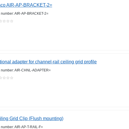
sco AIR-AP-BRACKET-2=
t number: AIR-AP-BRACKET-2=
ional adapter for channel-rail ceiling grid profile
t number: AIR-CHNL-ADAPTER=
ling Grid Clip (Flush mounting)
t number: AIR-AP-T-RAIL-F=