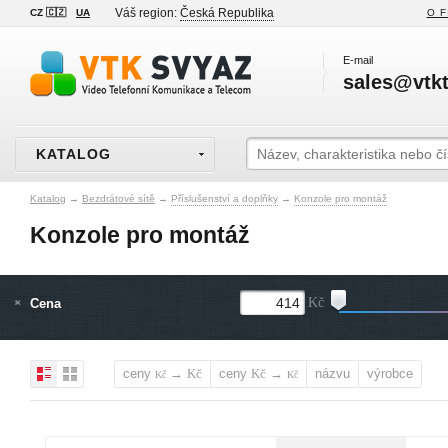
Váš region:
Česká Republika
CZ 🇨🇿
UA
O F
E-mail
sales@vtkt
KATALOG
Katalog
→
Bezdrátové sítě
→
Příslušenství a doplňky
→
Konzole pro montáž
Konzole pro montáž
Cena
Kč
ceny
→
ceny
→
názvu
výrobce
Kč
Kč
Kč
Kč