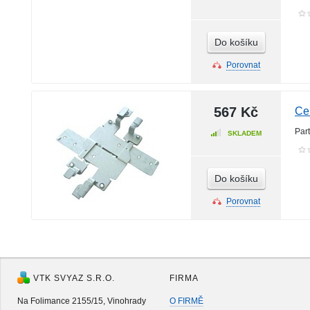
Do košíku
Porovnat
567 Kč
Cei
Par
SKLADEM
Do košíku
Porovnat
VTK SVYAZ S.R.O.
FIRMA
Na Folimance 2155/15, Vinohrady
O FIRMĚ