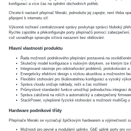
konfigurací a více čas na splnění obchodních potřeb.
Chcete-li nastavit přepínač Meraki, jednoduše jej zapojte; není třeba
připojení k internetu síť.
Výkonné rozhraní centralizované správy poskytuje správci hluboký přehle
Rychle zajistěte a překonfigurujte porty přepínačů pomocí zabezpečení,
což usnadňuje spravujte síťová nasazení bez obětování.
Hlavní vlastnosti produktu
Řada možností podnikového přepínání postavená na osvědčeném
Skutečný model konfigurace s nulovým dotykem, se kterým lze 
Integrované nástroje pro odstraňování problémů, protokolování a 
Energeticky efektivní design s nízkou akustikou a možnostmi bez
Flexibilní stohování pro škálovatelnou konfiguraci a vysoký výk
Správa cloudu snižuje náklady, režii a čas rozlišení
Průmyslové standardní funkce umožňují jednoduchou integraci do 
Správa založená na rolích a automatický a zabezpečený firmwar
StackPower, vylepšené fyzické stohování a možnosti multiGig 
Hardware podnikové třídy
Přepínače Meraki se vyznačují špičkovým hardwarem a výjimečností sa
Možnosti pro pevné a modulární uplinky. GbE uplink porty pro vy