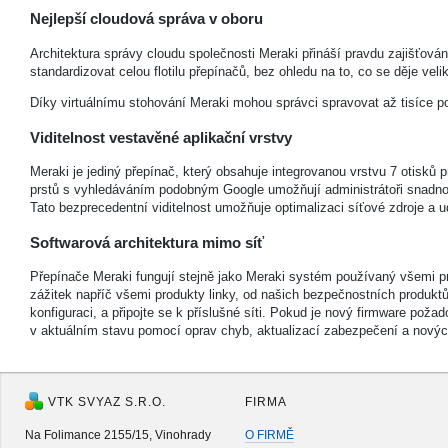
Nejlepší cloudová správa v oboru
Architektura správy cloudu společnosti Meraki přináší pravdu zajišťová
standardizovat celou flotilu přepínačů, bez ohledu na to, co se děje veli
Díky virtuálnímu stohování Meraki mohou správci spravovat až tisíce por
Viditelnost vestavěné aplikační vrstvy
Meraki je jediný přepínač, který obsahuje integrovanou vrstvu 7 otisků p
prstů s vyhledáváním podobným Google umožňují administrátoři snadno iden
Tato bezprecedentní viditelnost umožňuje optimalizaci síťové zdroje a u
Softwarová architektura mimo síť
Přepínače Meraki fungují stejně jako Meraki systém používaný všemi p
zážitek napříč všemi produkty linky, od našich bezpečnostních produktů
konfiguraci, a připojte se k příslušné síti. Pokud je nový firmware pož
v aktuálním stavu pomocí oprav chyb, aktualizací zabezpečení a nový
VTK SVYAZ S.R.O.
FIRMA
Na Folimance 2155/15, Vinohrady
O FIRMĚ