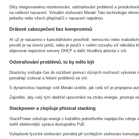
Díky integrovanému monitorování, odstraňování problémů a protokolování
na velikost nasazení. Virtuální stohování Meraki Tato technologie elim
jednoho nebo všech přepínačů v nasazení najednou.
Drátové zabezpečení bez kompromisů
Ať už je nasazeno v kancelářském prostředí, nemocnici nebo maloobchod
povolit je na úrovni portů, nebo je použít v celém rozsahu síť několika
objevovat nepoctivé servery DHCP a další škodlivá aktivita v síti.
Odstraňování problémů, to by mělo být
Drasticky snižujte čas do rozlišení pomocí různých možností výkonné ná
pomáhají izolovat a řešení problémů se sítí.
S dynamickou topologií sítě Meraki uvidíte, jak celá síť je propojena au
Zajistěte, aby celý tým obdržel upozornění na ztrátu energie, prostoje 
Stackpower a zlepšuje phisical stacking
StackPower sdružuje energii z každého jednotlivého napájecího zdroje 
šetřit efektivnější správa dostupného PoE.
Vylepšené fyzické stohování pomáhá při rychlejším stohování konvergenc