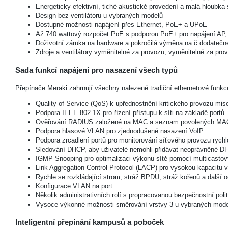
Energeticky efektivní, tiché akustické provedení a malá hloubka 
Design bez ventilátoru u vybraných modelů
Dostupné možnosti napájení přes Ethernet, PoE+ a UPoE
Až 740 wattový rozpočet PoE s podporou PoE+ pro napájení AP, t
Doživotní záruka na hardware a pokročilá výměna na č dodatečn
Zdroje a ventilátory vyměnitelné za provozu, vyměnitelné za pro
Sada funkcí napájení pro nasazení všech typů
Přepínače Meraki zahrnují všechny nalezené tradiční ethernetové funk
Quality-of-Service (QoS) k upřednostnění kritického provozu mise
Podpora IEEE 802.1X pro řízení přístupu k síti na základě portů
Ověřování RADIUS založené na MAC a seznam povolených MA
Podpora hlasové VLAN pro zjednodušené nasazení VoIP
Podpora zrcadlení portů pro monitorování síťového provozu rychlo
Sledování DHCP, aby uživatelé nemohli přidávat neoprávněné DH
IGMP Snooping pro optimalizaci výkonu sítě pomocí multicastov
Link Aggregation Control Protocol (LACP) pro vysokou kapacitu 
Rychle se rozkládající strom, stráž BPDU, stráž kořenů a další
Konfigurace VLAN na port
Několik administrativních rolí s propracovanou bezpečnostní po
Vysoce výkonné možnosti směrování vrstvy 3 u vybraných mod
Inteligentní přepínání kampusů a poboček