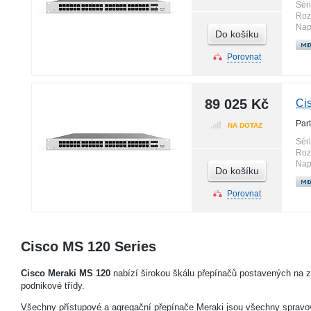
Sér
Roz
Nap
Do košíku
Porovnat
89 025 Kč
Ci
Par
NA DOTAZ
Sér
Roz
Nap
Do košíku
Porovnat
Cisco MS 120 Series
Cisco Meraki MS 120
nabízí širokou škálu přepínačů postavených na zá
podnikové třídy.
Všechny přístupové a agregační přepínače Meraki jsou všechny spravová