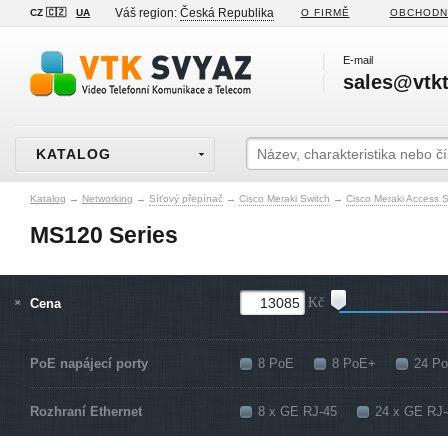
Váš region:
Česká Republika
CZ 🇨🇿
UA
O FIRMĚ
OBCHODN
E-mail
sales@vtkt
KATALOG
Katalog
→
Networking
→
Síťový přepínač
→
Cisco Meraki Switch
→
Cisco Meraki Access 
MS120 Series
Cena
Kč
PoE napájecí porty
8 PoE
8 PoE+
24 P
Rozhraní Ethernet
8 x GE RJ-45
24 x GE RJ-