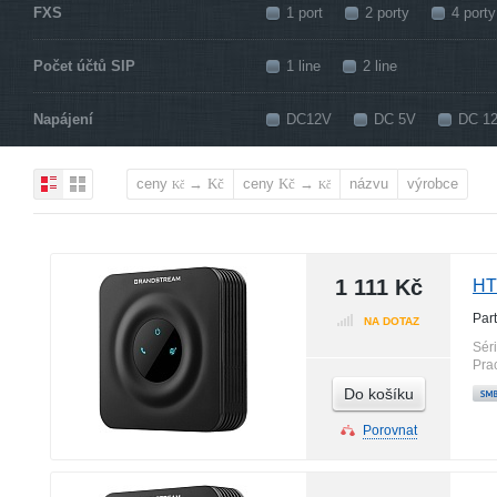
FXS
1 port
2 porty
4 porty
Počet účtů SIP
1 line
2 line
Napájení
DC12V
DC 5V
DC 1
ceny
→
ceny
→
názvu
výrobce
Kč
Kč
Kč
Kč
1 111 Kč
HT
Par
NA DOTAZ
Sér
Pra
Do košíku
Porovnat