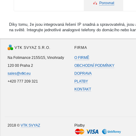
Porovnat
Díky tomu, že jsou integrovaná řešení IP snadná a spravovatelná, jsou
na světě. Integrujte jednotlivé analogové telefony do domácího nebo ka
VTK SVYAZ S.R.O.
FIRMA
Na Folimance 2155/15, Vinohrady
O FIRMĚ
120 00 Praha 2
OBCHODNÍ PODMÍNKY
sales@vtkt.eu
DOPRAVA
+420 777 209 321
PLATBY
KONTAKT
2018 ©
VTK SVYAZ
Platby