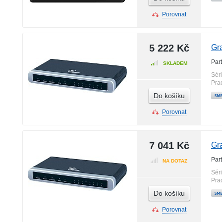
Porovnat
5 222 Kč
Gr
Par
SKLADEM
Sér
Pra
Do košíku
Porovnat
7 041 Kč
Gr
Par
NA DOTAZ
Sér
Pra
Do košíku
Porovnat