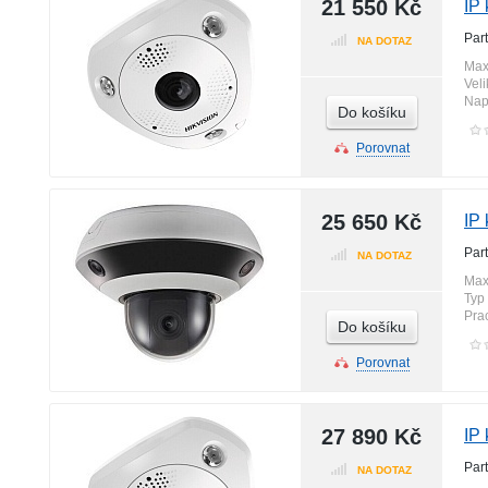
21 550 Kč
IP
Par
NA DOTAZ
Max
Vel
Nap
Do košíku
Porovnat
25 650 Kč
IP
Par
NA DOTAZ
Max
Typ 
Pra
Do košíku
Porovnat
27 890 Kč
IP
Par
NA DOTAZ