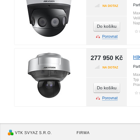
Par
NA DOTAZ
Max
Vel
Nap
Do košíku
Porovnat
277 950 Kč
HI
Par
NA DOTAZ
Max
Typ 
Pra
Do košíku
Porovnat
VTK SVYAZ S.R.O.
FIRMA