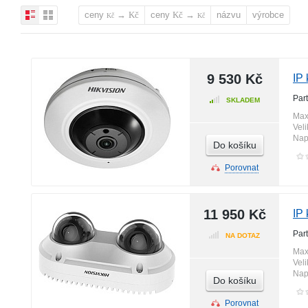
ceny
→
ceny
→
názvu
výrobce
Kč
Kč
Kč
Kč
9 530 Kč
IP
Par
SKLADEM
Max
Vel
Nap
Do košíku
Porovnat
11 950 Kč
IP
Par
NA DOTAZ
Max
Vel
Nap
Do košíku
Porovnat