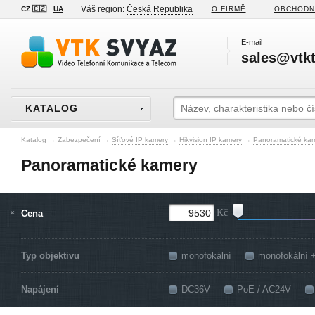
Váš region:
Česká Republika
CZ 🇨🇿
UA
O FIRMĚ
OBCHODN
E-mail
sales@vtkt
KATALOG
Katalog
→
Zabezpečení
→
Síťové IP kamery
→
Hikvision IP kamery
→
Panoramatické ka
Panoramatické kamery
Cena
Kč
Typ objektivu
monofokální
monofokální 
Napájení
DC36V
PoE / AC24V