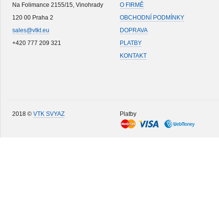
Na Folimance 2155/15, Vinohrady
O FIRMĚ
120 00 Praha 2
OBCHODNÍ PODMÍNKY
sales@vtkt.eu
DOPRAVA
+420 777 209 321
PLATBY
KONTAKT
2018 ©
VTK SVYAZ
Platby