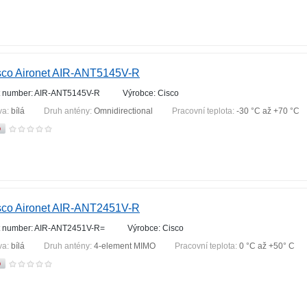
sco Aironet AIR-ANT5145V-R
t number: AIR-ANT5145V-R
Výrobce: Cisco
va:
bílá
Druh antény:
Omnidirectional
Pracovní teplota:
-30 °С až +70 °С
sco Aironet AIR-ANT2451V-R
t number: AIR-ANT2451V-R=
Výrobce: Cisco
va:
bílá
Druh antény:
4-element MIMO
Pracovní teplota:
0 °C až +50° C