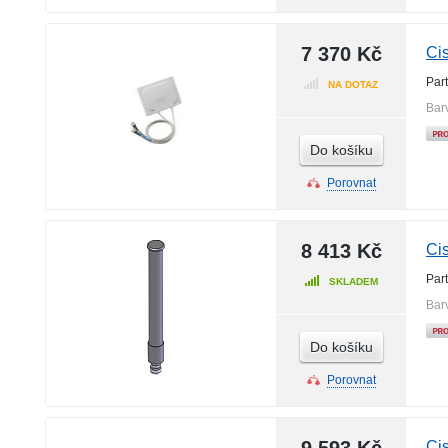
7 370 Kč
Ci
Par
NA DOTAZ
Bar
Do košíku
Porovnat
8 413 Kč
Ci
Par
SKLADEM
Bar
Do košíku
Porovnat
Ci