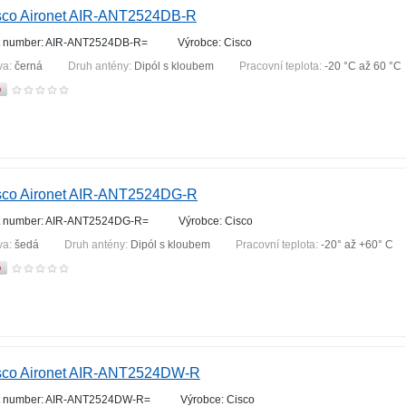
sco Aironet AIR-ANT2524DB-R
t number: AIR-ANT2524DB-R=
Výrobce: Cisco
va:
černá
Druh antény:
Dipól s kloubem
Pracovní teplota:
-20 °С až 60 °С
sco Aironet AIR-ANT2524DG-R
t number: AIR-ANT2524DG-R=
Výrobce: Cisco
va:
šedá
Druh antény:
Dipól s kloubem
Pracovní teplota:
-20° až +60° C
sco Aironet AIR-ANT2524DW-R
t number: AIR-ANT2524DW-R=
Výrobce: Cisco