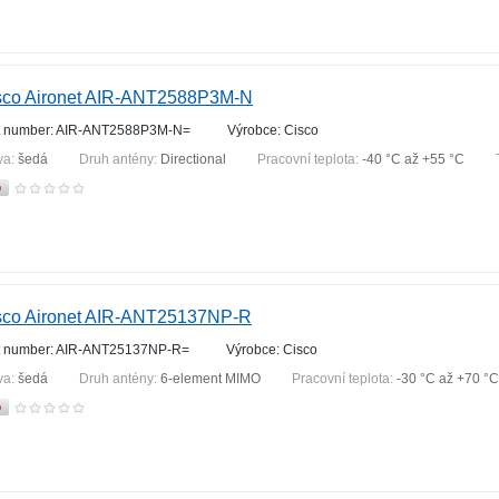
sco Aironet AIR-ANT2588P3M-N
t number: AIR-ANT2588P3M-N=
Výrobce: Cisco
va:
šedá
Druh antény:
Directional
Pracovní teplota:
-40 °С až +55 °С
sco Aironet AIR-ANT25137NP-R
t number: AIR-ANT25137NP-R=
Výrobce: Cisco
va:
šedá
Druh antény:
6-element MIMO
Pracovní teplota:
-30 °С až +70 °С