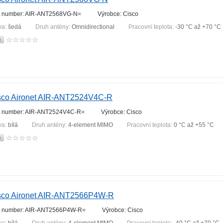
t number: AIR-ANT2568VG-N=
Výrobce: Cisco
va:
šedá
Druh antény:
Omnidirectional
Pracovní teplota:
-30 °С až +70 °С
sco Aironet AIR-ANT2524V4C-R
t number: AIR-ANT2524V4C-R=
Výrobce: Cisco
va:
bílá
Druh antény:
4-element MIMO
Pracovní teplota:
0 °С až +55 °С
sco Aironet AIR-ANT2566P4W-R
t number: AIR-ANT2566P4W-R=
Výrobce: Cisco