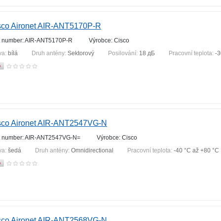
sco Aironet AIR-ANT5170P-R
t number: AIR-ANT5170P-R
Výrobce: Cisco
va:
bílá
Druh antény:
Sektorový
Posilování:
18 дБ
Pracovní teplota:
-3
sco Aironet AIR-ANT2547VG-N
t number: AIR-ANT2547VG-N=
Výrobce: Cisco
va:
šedá
Druh antény:
Omnidirectional
Pracovní teplota:
-40 °С až +80 °С
sco Aironet AIR-ANT2568VG-N