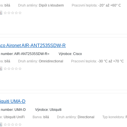
va:
bílá
Druh antény:
Dipól s kloubem
Pracovní teplota:
-20° až +60° C
sco Aironet AIR-ANT2535SDW-R
t number: AIR-ANT2535SDW-R=
Výrobce: Cisco
va:
bílá
Druh antény:
Omnidirectional
Pracovní teplota:
-30 °С až +70 °С
iquiti UMA-D
t number: UMA-D
Výrobce: Ubiquiti
ie:
Ubiquiti UniFi
Barva:
bílá
Druh antény:
Directional
Typ konektoru: