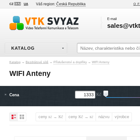
Váš region:
Česká Republika
CZ 🇨🇿
UA
O F
E-mail
sales@vtkt
KATALOG
Katalog
→
Bezdrátové sítě
→
Příslušenství a doplňky
→
WIFI Anteny
WIFI Anteny
Cena
Kč
ceny
→
ceny
→
názvu
výrobce
Kč
Kč
Kč
Kč