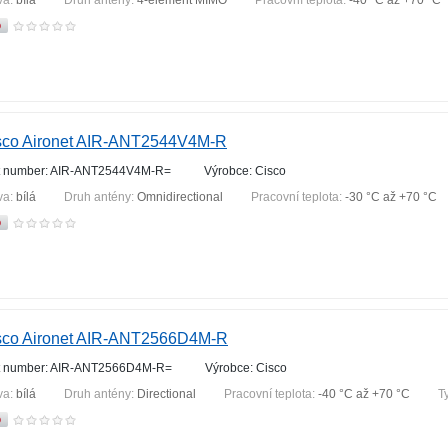
va:
bílá
Druh antény:
4-element MIMO
Pracovní teplota:
-40 °С až +70 °С
sco Aironet AIR-ANT2544V4M-R
t number: AIR-ANT2544V4M-R=
Výrobce: Cisco
va:
bílá
Druh antény:
Omnidirectional
Pracovní teplota:
-30 °С až +70 °С
sco Aironet AIR-ANT2566D4M-R
t number: AIR-ANT2566D4M-R=
Výrobce: Cisco
va:
bílá
Druh antény:
Directional
Pracovní teplota:
-40 °С až +70 °С
T