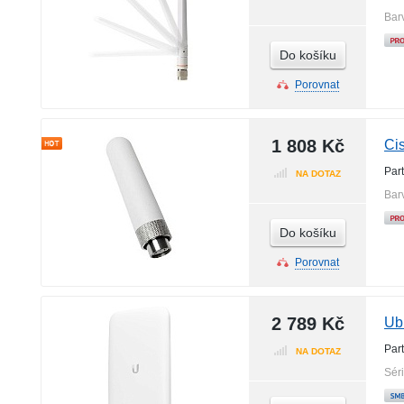
Bar
Do košíku
Porovnat
1 808 Kč
Ci
Par
NA DOTAZ
Bar
Do košíku
Porovnat
2 789 Kč
Ub
Par
NA DOTAZ
Sér