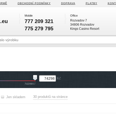
IRMĚ
OBCHODNÍ PODMÍNKY
DOPRAVA
PLATBY
KONT
Mobile
Office
.eu
777 209 321
Rozvadov 7
34806 Rozvadov
775 279 795
Kings Casino Resort
Kč
74298
Kč
30 produktů na stránce
Jen skladem