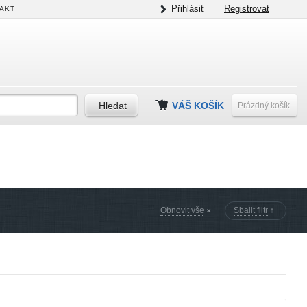
Přihlásit
Registrovat
AKT
VÁŠ KOŠÍK
Prázdný košík
Obnovit vše
Sbalit filtr
↑