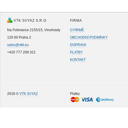
VTK SVYAZ S.R.O.
FIRMA
Na Folimance 2155/15, Vinohrady
O FIRMĚ
120 00 Praha 2
OBCHODNÍ PODMÍNKY
sales@vtkt.eu
DOPRAVA
+420 777 209 321
PLATBY
KONTAKT
2018 ©
VTK SVYAZ
Platby