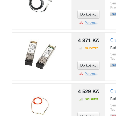
Sér
Pra
Do košíku
Porovnat
4 371 Kč
Ci
Par
NA DOTAZ
Sér
Typ
Do košíku
Porovnat
4 529 Kč
Ci
Par
SKLADEM
Sér
Typ