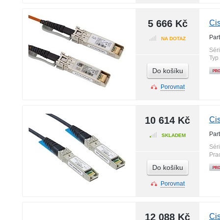
5 666 Kč
Ci
Par
NA DOTAZ
Sér
Typ
Do košíku
Porovnat
10 614 Kč
Ci
Par
SKLADEM
Sér
Pra
Do košíku
Porovnat
12 088 Kč
Ci