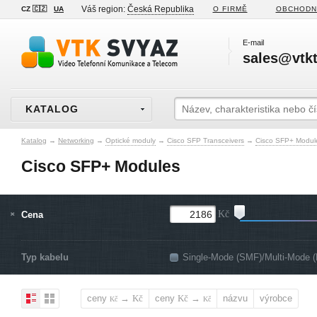
Váš region:
Česká Republika
CZ 🇨🇿
UA
O FIRMĚ
OBCHODN
E-mail
sales@vtkt
KATALOG
Katalog
→
Networking
→
Optické moduly
→
Cisco SFP Transceivers
→
Cisco SFP+ Modul
Cisco SFP+ Modules
Cena
Kč
Typ kabelu
Single-Mode (SMF)/Multi-Mode 
ceny
→
ceny
→
názvu
výrobce
Kč
Kč
Kč
Kč