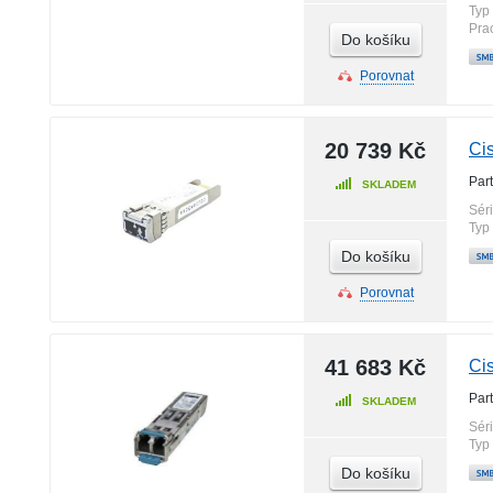
Typ
Pra
Do košíku
Porovnat
20 739 Kč
Ci
Par
SKLADEM
Sér
Typ
Do košíku
Porovnat
41 683 Kč
Ci
Par
SKLADEM
Sér
Typ
Do košíku