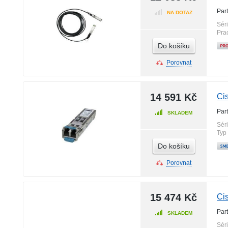
Par
NA DOTAZ
Sér
Pra
Do košíku
Porovnat
14 591 Kč
Ci
Par
SKLADEM
Sér
Typ
Do košíku
Porovnat
15 474 Kč
Ci
Par
SKLADEM
Sér