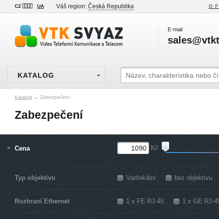
Váš region:
Česká Republika
CZ 🇨🇿
UA
O F
E-mail
sales@vtkt
KATALOG
Katalog
→
Zabezpečení
Zabezpečení
Cena
Kč
Typ objektivu
Varifokální
bez objektivu
Rozhraní Ethernet
1 x FE RJ-45
1 x GE RJ-4