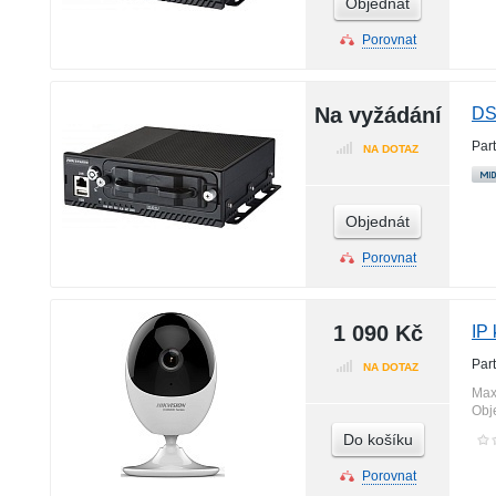
Objednát
Porovnat
Na vyžádání
DS
Par
NA DOTAZ
Objednát
Porovnat
1 090 Kč
IP
Par
NA DOTAZ
Max
Obj
Do košíku
Porovnat