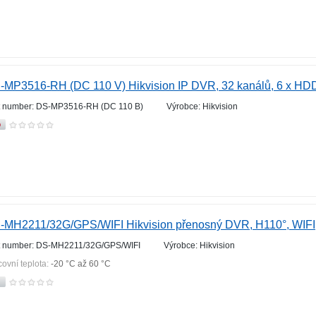
-MP3516-RH (DC 110 V) Hikvision IP DVR, 32 kanálů, 6 x HDD
t number: DS-MP3516-RH (DC 110 В)
Výrobce: Hikvision
-MH2211/32G/GPS/WIFI Hikvision přenosný DVR, H110°, WIF
t number: DS-MH2211/32G/GPS/WIFI
Výrobce: Hikvision
covní teplota:
-20 °С až 60 °С