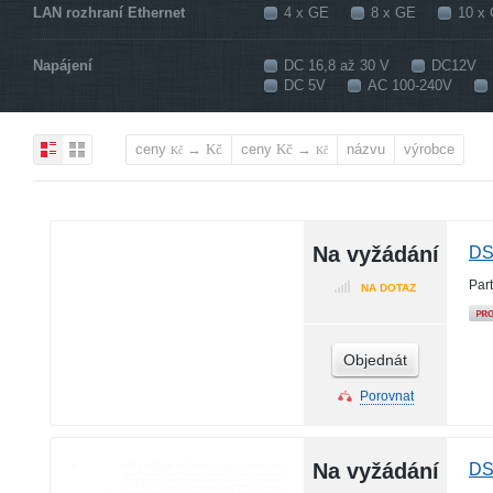
LAN rozhraní Ethernet
4 x GE
8 x GE
10 x
Napájení
DC 16,8 až 30 V
DC12V
DC 5V
AC 100-240V
ceny
→
ceny
→
názvu
výrobce
Kč
Kč
Kč
Kč
Na vyžádání
DS
Par
NA DOTAZ
Objednát
Porovnat
Na vyžádání
DS