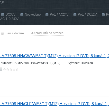
 GE
DC36V
Neuvedeno
PoE / AC24V
PoE / DC12V
P
AC 110-240V
30 produktů na stránce
Jen skladem
-MP7608-HN/GW/WI58(1T)(M12) Hikvision IP DVR, 8 kanálů,
t number: DS-MP7608-HN/GW/WI58(1T)(M12)
Výrobce: Hikvision
-MP7608-HN/GLF/WI58(1T)(M12) Hikvision IP DVR, 8 kanálů,