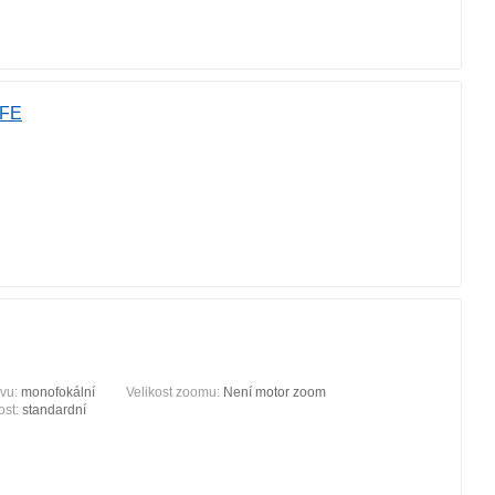
 FE
ivu:
monofokální
Velikost zoomu:
Není motor zoom
vost:
standardní