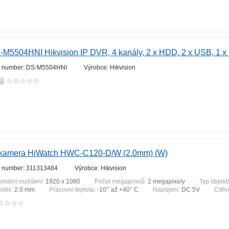
-M5504HNI Hikvision IP DVR, 4 kanály, 2 x HDD, 2 x USB, 1 x
t number: DS-M5504HNI
Výrobce: Hikvision
 kamera HiWatch HWC-C120-D/W (2.0mm) (W)
t number: 311313484
Výrobce: Hikvision
imální rozlišení:
1920 x 1080
Počet megapixelů:
2 megapixely
Typ objekt
ektiv:
2.0 mm
Pracovní teplota:
-10°¨až +40° C
Napájení:
DC 5V
Citli