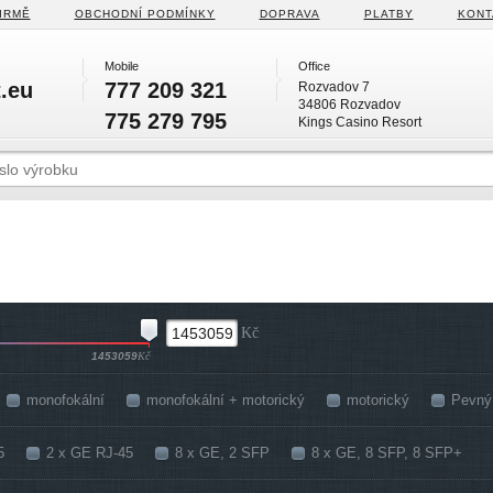
IRMĚ
OBCHODNÍ PODMÍNKY
DOPRAVA
PLATBY
KONT
Mobile
Office
.eu
777 209 321
Rozvadov 7
34806 Rozvadov
775 279 795
Kings Casino Resort
Kč
1453059
Kč
monofokální
monofokální + motorický
motorický
Pevný 
5
2 x GE RJ-45
8 x GE, 2 SFP
8 x GE, 8 SFP, 8 SFP+