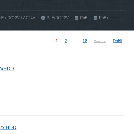
oE / DC12V / AC24V
PoE/DC 12V
PoE
PoE+
1
2
..
18
Další
Všechno
 2xHDD
 2x HDD