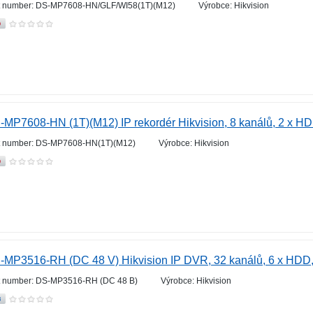
t number: DS-MP7608-HN/GLF/WI58(1T)(M12)
Výrobce: Hikvision
-MP7608-HN (1T)(M12) IP rekordér Hikvision, 8 kanálů, 2 x H
t number: DS-MP7608-HN(1T)(M12)
Výrobce: Hikvision
-MP3516-RH (DC 48 V) Hikvision IP DVR, 32 kanálů, 6 x HDD,
t number: DS-MP3516-RH (DC 48 В)
Výrobce: Hikvision