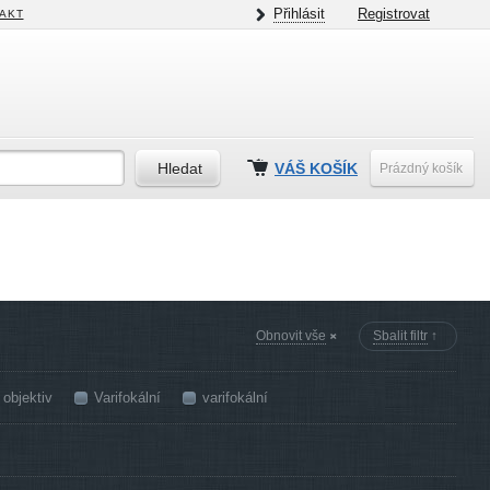
Přihlásit
Registrovat
AKT
VÁŠ KOŠÍK
Prázdný košík
Obnovit vše
Sbalit filtr
↑
objektiv
Varifokální
varifokální