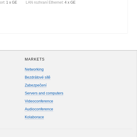
ort:
1 x GE
LAN rozhraní Ethernet:
4 x GE
MARKETS
Networking
Bezdrátové sítě
Zabezpečení
Servers and computers
Videoconference
Audioconference
Kolaborace