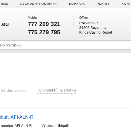
IRMĚ
OBCHODNÍ PODMÍNKY
DOPRAVA
PLATBY
KONT
Mobile
Office
.eu
777 209 321
Rozvadov 7
34806 Rozvadov
775 279 795
Kings Casino Resort
30 produktů na stránce
Jen skladem
iquiti AFI-ALN-R
t number: AFI-ALN-R
Výrobce: Ubiquiti