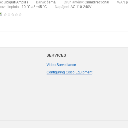
ie:
Ubiquiti AmpliFi
Barva:
černá
Druh antény:
Omnidirectional
WAN p
covní teplota:
-10 °С až +45 °С
Napájení:
AC 110-240V
SERVICES
Video Surveillance
Configuring Cisco Equipment