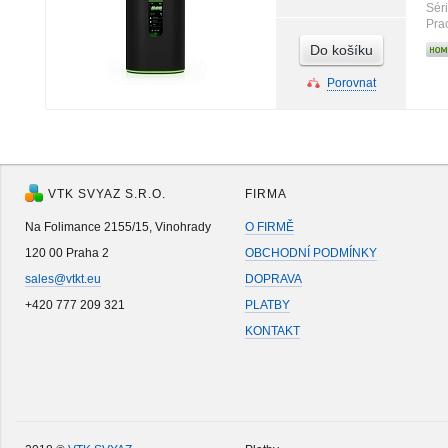
Sér
Pra
Do košíku
Porovnat
VTK SVYAZ S.R.O.
FIRMA
Na Folimance 2155/15, Vinohrady
O FIRMĚ
120 00 Praha 2
OBCHODNÍ PODMÍNKY
sales@vtkt.eu
DOPRAVA
+420 777 209 321
PLATBY
KONTAKT