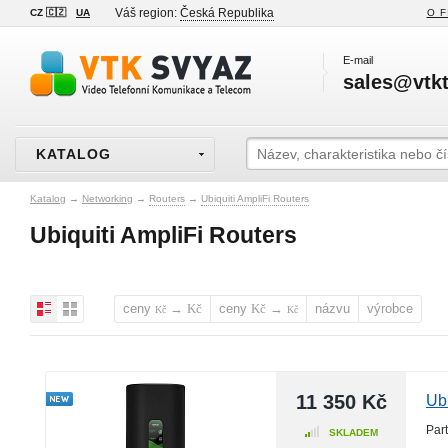
Váš region:
Česká Republika
CZ 🇨🇿
UA
O F
E-mail
sales@vtkt
KATALOG
Katalog
→
Networking
→
Routers
→
Ubiquiti AmpliFi Routers
Ubiquiti AmpliFi Routers
ceny
→
ceny
→
názvu
výrobce
Kč
Kč
Kč
Kč
11 350 Kč
Ub
Par
SKLADEM