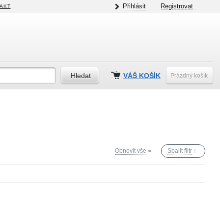
Přihlásit
Registrovat
AKT
VÁŠ KOŠÍK
Prázdný košík
Obnovit vše
Sbalit filtr
↑