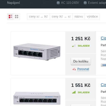
Napájení
AC 110-240V
Externí adap
ceny
→
ceny
→
názvu
výrobce
Kč
Kč
Kč
Kč
1 251 Kč
Ci
Par
SKLADEM
Sér
Roz
Nap
Do košíku
Porovnat
1 551 Kč
Ci
Par
SKLADEM
Sér
Roz
Nap