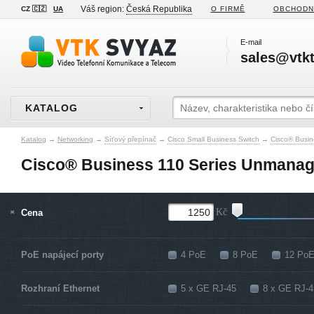
Váš region:
Česká Republika
CZ 🇨🇿
UA
O FIRMĚ
OBCHODN
E-mail
sales@vtkt
KATALOG
Katalog
→
Networking
→
Síťový přepínač
→
Cisco Small Business Switch
→
Cisco® Busi
Cisco® Business 110 Series Unmanag
Cena
Kč
PoE napájecí porty
4 PoE
8 PoE
12 Po
Rozhraní Ethernet
5 x GE RJ-45
8 x GE RJ-4