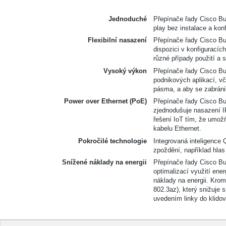
Jednoduché
Přepínače řady Cisco Bus
play bez instalace a kon
Flexibilní nasazení
Přepínače řady Cisco Bu
dispozici v konfiguracích
různé případy použití a 
Vysoký výkon
Přepínače řady Cisco Bu
podnikových aplikací, vč
pásma, a aby se zabrán
Power over Ethernet (PoE)
Přepínače řady Cisco Bus
zjednodušuje nasazení IP
řešení IoT tím, že umož
kabelu Ethernet.
Pokročilé technologie
Integrovaná inteligence
zpoždění, například hlas
Snížené náklady na energii
Přepínače řady Cisco Bus
optimalizací využití ene
náklady na energii. Krom
802.3az), který snižuje 
uvedením linky do klido