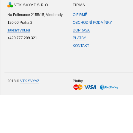
VTK SVYAZ S.R.O.
FIRMA
Na Folimance 2155/15, Vinohrady
O FIRMĚ
120 00 Praha 2
OBCHODNÍ PODMÍNKY
sales@vtkt.eu
DOPRAVA
+420 777 209 321
PLATBY
KONTAKT
2018 ©
VTK SVYAZ
Platby