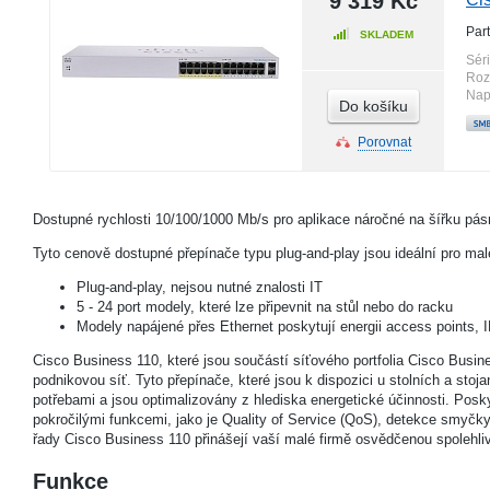
9 319 Kč
Par
SKLADEM
Sér
Roz
Nap
Do košíku
Porovnat
Dostupné rychlosti 10/100/1000 Mb/s pro aplikace náročné na šířku pá
Tyto cenově dostupné přepínače typu plug-and-play jsou ideální pro ma
Plug-and-play, nejsou nutné znalosti IT
5 - 24 port modely, které lze připevnit na stůl nebo do racku
Modely napájené přes Ethernet poskytují energii access points, 
Cisco Business 110, které jsou součástí síťového portfolia Cisco Busine
podnikovou síť. Tyto přepínače, které jsou k dispozici u stolních a s
potřebami a jsou optimalizovány z hlediska energetické účinnosti. Posky
pokročilými funkcemi, jako je Quality of Service (QoS), detekce smyčky
řady Cisco Business 110 přinášejí vaší malé firmě osvědčenou spolehliv
Funkce