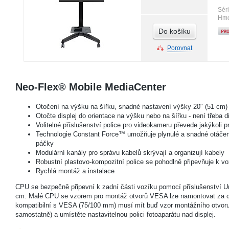
Sér
Hmo
Do košíku
Porovnat
Neo-Flex® Mobile MediaCenter
Otočení na výšku na šířku, snadné nastavení výšky 20" (51 cm) a
Otočte displej do orientace na výšku nebo na šířku - není třeba d
Volitelné příslušenství police pro videokameru převede jakýkoli 
Technologie Constant Force™ umožňuje plynulé a snadné otáčení 
páčky
Modulární kanály pro správu kabelů skrývají a organizují kabely
Robustní plastovo-kompozitní police se pohodlně připevňuje k vo
Rychlá montáž a instalace
CPU se bezpečně připevní k zadní části vozíku pomocí příslušenství U
cm. Malé CPU se vzorem pro montáž otvorů VESA lze namontovat za d
kompatibilní s VESA (75/100 mm) musí mít buď vzor montážního otvor
samostatně) a umístěte nastavitelnou polici fotoaparátu nad displej.