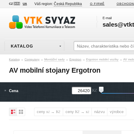
Váš region:
Česká Republika
CZ 🇨🇿
UA
O FIRMĚ
OBCHODN
E-mail
sales@vtkt
KATALOG
Katalog
→
Computery
→
Montážní sady
→
Ergotron
→
Ergotron mobilní vozíky
→
AV mobi
AV mobilní stojany Ergotron
Cena
Kč
ceny
→
ceny
→
názvu
výrobce
Kč
Kč
Kč
Kč