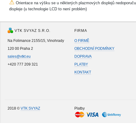
⚠
Orientace na výšku se u některých plazmových displejů nedoporučuj
displeje (u technologie LCD to není problém)
VTK SVYAZ S.R.O.
FIRMA
Na Folimance 2155/15, Vinohrady
O FIRMĚ
120 00 Praha 2
OBCHODNÍ PODMÍNKY
sales@vtkt.eu
DOPRAVA
+420 777 209 321
PLATBY
KONTAKT
2018 ©
VTK SVYAZ
Platby