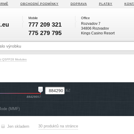
IRMĚ
OBCHODNÍ PODMÍNKY
DOPRAVA
PLATBY
KONT
Mobile
Office
.eu
777 209 321
Rozvadov 7
34806 Rozvadov
775 279 795
Kings Casino Resort
ki QSFP28 Modules
Kč
884290
Kč
Mode (MMF)
30 produktů na stránce
Jen skladem