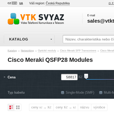
Váš region:
Česká Republika
CZ 🇨🇿
UA
O F
E-mail
sales@vtkt
KATALOG
Katalog
→
Networking
→
Optické moduly
→
Cisco Meraki SFP Transceivers
→
Cisco Mera
Cisco Meraki QSFP28 Modules
Cena
Kč
Typ kabelu
Single-Mode (SMF)
Multi-
ceny
→
ceny
→
názvu
výrobce
Kč
Kč
Kč
Kč