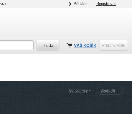
Přihlásit
Registrovat
AKT
VÁŠ KOŠÍK
Prázdný košík
Obnovit vše
Sbalit filtr
↑