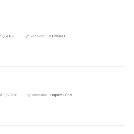
í:
QSFP28
Typ konektoru:
MTP/MPO
ní:
QSFP28
Typ konektoru:
Duplex LC/PC