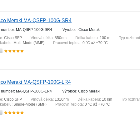
sco Meraki MA-QSFP-100G-SR4
t number: MA-QSFP-100G-SR4
Výrobce: Cisco Meraki
ie:
Cisco SFP
Vlnová délka:
850nm
Délka kabelu:
100 m
Typ rozhran
 kabelu:
Multi-Mode (MMF)
Pracovní teplota:
0 °С až +70 °C
sco Meraki MA-QSFP-100G-LR4
t number: MA-QSFP-100G-LR4
Výrobce: Cisco Meraki
ie:
Cisco SFP
Vlnová délka:
1310nm
Délka kabelu:
10 km
Typ rozhra
 kabelu:
Single-Mode (SMF)
Pracovní teplota:
0 °С až +70 °C