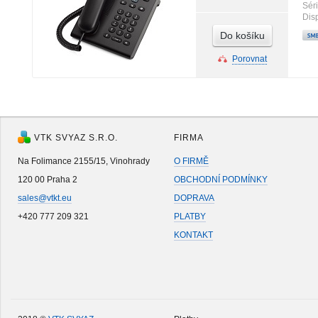
Sér
Disp
Do košíku
Porovnat
VTK SVYAZ S.R.O.
FIRMA
Na Folimance 2155/15, Vinohrady
O FIRMĚ
120 00 Praha 2
OBCHODNÍ PODMÍNKY
sales@vtkt.eu
DOPRAVA
+420 777 209 321
PLATBY
KONTAKT