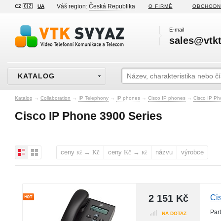
Váš region:
Česká Republika
CZ 🇨🇿
UA
O FIRMĚ
OBCHODN
E-mail
sales@vtkt
KATALOG
Katalog
→
Collaboration
→
IP Telephony
→
IP phones
→
Cisco IP phones
→
Cisco IP Ph
Cisco IP Phone 3900 Series
ceny
→
ceny
→
názvu
výrobce
Kč
Kč
Kč
Kč
2 151 Kč
Ci
Par
NA DOTAZ