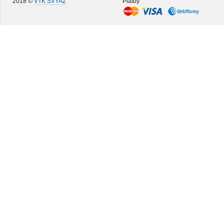
2018 ©
VTK SVYAZ
Platby