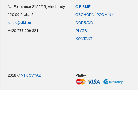
Na Folimance 2155/15, Vinohrady
O FIRMĚ
120 00 Praha 2
OBCHODNÍ PODMÍNKY
sales@vtkt.eu
DOPRAVA
+420 777 209 321
PLATBY
KONTAKT
2018 ©
VTK SVYAZ
Platby