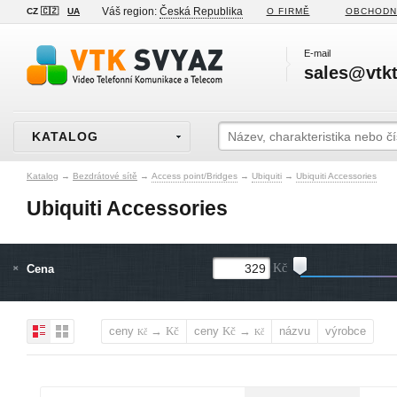
Váš region:
Česká Republika
CZ 🇨🇿
UA
O FIRMĚ
OBCHODN
E-mail
sales@vtkt
KATALOG
Katalog
→
Bezdrátové sítě
→
Access point/Bridges
→
Ubiquiti
→
Ubiquiti Accessories
Ubiquiti Accessories
Cena
Kč
ceny
→
ceny
→
názvu
výrobce
Kč
Kč
Kč
Kč