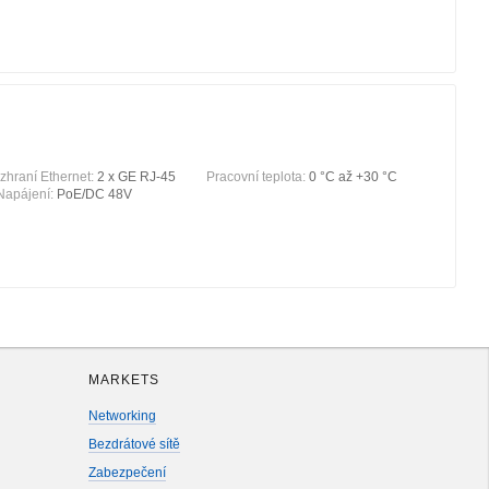
zhraní Ethernet:
2 x GE RJ-45
Pracovní teplota:
0 °С až +30 °С
Napájení:
PoE/DC 48V
MARKETS
Networking
Bezdrátové sítě
Zabezpečení