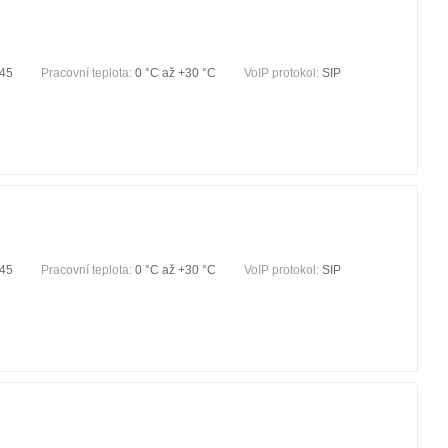
-45
Pracovní teplota:
0 °С až +30 °С
VoIP protokol:
SIP
-45
Pracovní teplota:
0 °С až +30 °С
VoIP protokol:
SIP