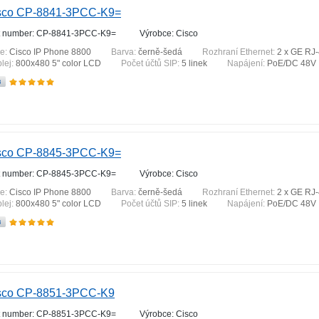
sco CP-8841-3PCC-K9=
t number: CP-8841-3PCC-K9=
Výrobce: Cisco
ie:
Cisco IP Phone 8800
Barva:
černě-šedá
Rozhraní Ethernet:
2 x GE RJ
lej:
800x480 5" color LCD
Počet účtů SIP:
5 linek
Napájení:
PoE/DC 48V
sco CP-8845-3PCC-K9=
t number: CP-8845-3PCC-K9=
Výrobce: Cisco
ie:
Cisco IP Phone 8800
Barva:
černě-šedá
Rozhraní Ethernet:
2 x GE RJ
lej:
800x480 5" color LCD
Počet účtů SIP:
5 linek
Napájení:
PoE/DC 48V
sco CP-8851-3PCC-K9
t number: CP-8851-3PCC-K9=
Výrobce: Cisco