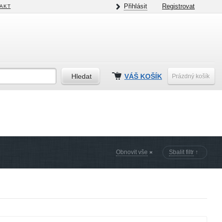
Přihlásit
Registrovat
AKT
VÁŠ KOŠÍK
Prázdný košík
Obnovit vše
Sbalit filtr
↑