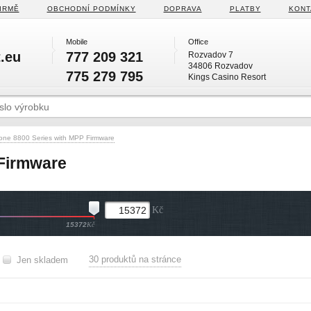
IRMĚ
OBCHODNÍ PODMÍNKY
DOPRAVA
PLATBY
KONT
Mobile
Office
.eu
777 209 321
Rozvadov 7
34806 Rozvadov
775 279 795
Kings Casino Resort
one 8800 Series with MPP Firmware
 Firmware
Kč
15372
Kč
30 produktů na stránce
Jen skladem