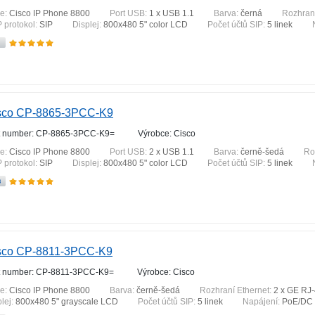
ie:
Cisco IP Phone 8800
Port USB:
1 x USB 1.1
Barva:
černá
Rozhraní
P protokol:
SIP
Displej:
800x480 5" color LCD
Počet účtů SIP:
5 linek
sco CP-8865-3PCC-K9
t number: CP-8865-3PCC-K9=
Výrobce: Cisco
ie:
Cisco IP Phone 8800
Port USB:
2 x USB 1.1
Barva:
černě-šedá
Ro
P protokol:
SIP
Displej:
800x480 5" color LCD
Počet účtů SIP:
5 linek
sco CP-8811-3PCC-K9
t number: CP-8811-3PCC-K9=
Výrobce: Cisco
ie:
Cisco IP Phone 8800
Barva:
černě-šedá
Rozhraní Ethernet:
2 x GE RJ
lej:
800x480 5" grayscale LCD
Počet účtů SIP:
5 linek
Napájení:
PoE/DC