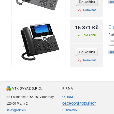
Do košíku
Porovnat
15 371 Kč
Ci
Par
SKLADEM
Sér
VoI
Do košíku
Porovnat
VTK SVYAZ S.R.O.
FIRMA
Na Folimance 2155/15, Vinohrady
O FIRMĚ
120 00 Praha 2
OBCHODNÍ PODMÍNKY
sales@vtkt.eu
DOPRAVA