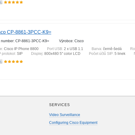
sco CP-8861-3PCC-K9=
t number: CP-8861-3PCC-K9=
Výrobce: Cisco
ie:
Cisco IP Phone 8800
Port USB:
2 x USB 1.1
Barva:
černě-šedá
Ro
P protokol:
SIP
Displej:
800x480 5" color LCD
Počet účtů SIP:
5 linek
SERVICES
Video Surveillance
Configuring Cisco Equipment