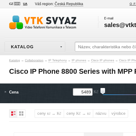
Váš region:
Česká Republika
CZ 🇨🇿
UA
O F
E-mail
sales@vtkt
KATALOG
Katalog
→
Collaboration
→
IP Telephony
→
IP phones
→
Cisco IP phones
→
Cisco IP Ph
Cisco IP Phone 8800 Series with MPP
Cena
Kč
ceny
→
ceny
→
názvu
výrobce
Kč
Kč
Kč
Kč