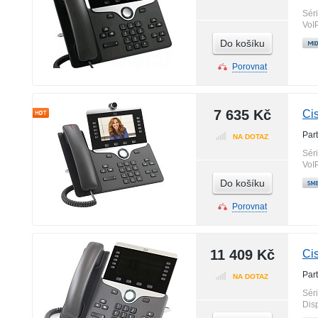
Sér
VoI
Do košíku
Porovnat
7 635 Kč
Ci
Par
NA DOTAZ
Sér
VoI
Do košíku
Porovnat
11 409 Kč
Ci
Par
NA DOTAZ
Sér
Disp