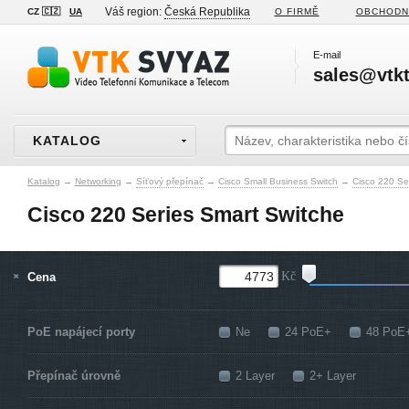
Váš region:
Česká Republika
CZ 🇨🇿
UA
O FIRMĚ
OBCHODN
E-mail
sales@vtkt
KATALOG
Katalog
→
Networking
→
Síťový přepínač
→
Cisco Small Business Switch
→
Cisco 220 Se
Cisco 220 Series Smart Switche
Cena
Kč
PoE napájecí porty
Ne
24 PoE+
48 PoE
Přepínač úrovně
2 Layer
2+ Layer