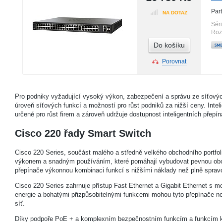
Par
NA DOTAZ
Sér
Roz
Do košíku
Porovnat
Pro podniky vyžadující vysoký výkon, zabezpečení a správu ze síťových
úroveň síťových funkcí a možností pro růst podniků za nižší ceny. Inte
určené pro růst firem a zároveň udržuje dostupnost inteligentních přepín
Cisco 220 řady Smart Switch
Cisco 220 Series, součást malého a středně velkého obchodního portfol
výkonem a snadným používáním, které pomáhají vybudovat pevnou obch
přepínače výkonnou kombinaci funkcí s nižšími náklady než plně sprav
Cisco 220 Series zahrnuje přístup Fast Ethernet a Gigabit Ethernet s m
energie a bohatými přizpůsobitelnými funkcemi mohou tyto přepínače nej
síť.
Díky podpoře PoE + a komplexním bezpečnostním funkcím a funkcím kval