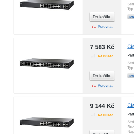
Sér
Typ
Do košíku
Porovnat
7 583 Kč
Ci
Par
NA DOTAZ
Sér
Typ
Do košíku
Porovnat
9 144 Kč
Ci
Par
NA DOTAZ
Sér
Roz
Nap