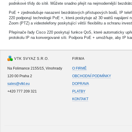
podnikové třídy do sítě. Můžete snadno přejít na nejmodernější bezdrát
PoE + zjednodušuje nasazení bezdrátových přístupových bodů, IP telefo
220 podporují technologii PoE +, která poskytuje až 30 wattů napájení
Zoom (PTZ) a videotelefony poskytující větší flexibilitu a ochranu invest
Přepínače řady Cisco 220 poskytují funkce QoS, které automaticky upř
protokolu IP na konvergované síti. Podpora PoE + umožňuje, aby IP kam
VTK SVYAZ S.R.O.
FIRMA
Na Folimance 2155/15, Vinohrady
O FIRMĚ
120 00 Praha 2
OBCHODNÍ PODMÍNKY
sales@vtkt.eu
DOPRAVA
+420 777 209 321
PLATBY
KONTAKT