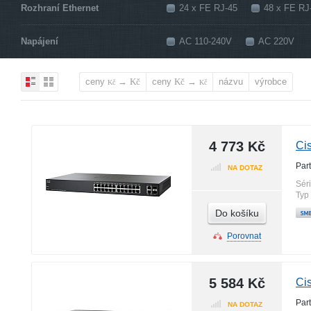
Rozhraní Ethernet
24 x FE RJ-45
48 x FE RJ
Napájení
AC 110-240V
AC 220V
ceny
→
ceny
→
názvu
výrobce
Kč
Kč
Kč
Kč
4 773 Kč
Ci
Par
NA DOTAZ
Sér
Typ
Do košíku
Porovnat
5 584 Kč
Ci
Par
NA DOTAZ