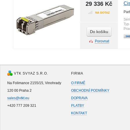
29 336 Kč
Ci
Par
NA DOTAZ
Sér
Typ
Pra
Do košíku
Porovnat
VTK SVYAZ S.R.O.
FIRMA
Na Folimance 2155/15, Vinohrady
O FIRMĚ
120 00 Praha 2
OBCHODNÍ PODMÍNKY
sales@vtkt.eu
DOPRAVA
+420 777 209 321
PLATBY
KONTAKT