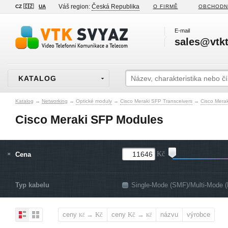
Váš region:
Česká Republika
CZ 🇨🇿
UA
O FIRMĚ
OBCHODN
E-mail
sales@vtkt
KATALOG
Katalog
→
Networking
→
Optické moduly
→
Cisco Meraki SFP Transceivers
→
Cisco Mera
Cisco Meraki SFP Modules
Cena
Kč
Typ kabelu
Single-Mode (SMF)/Multi-Mode 
ceny
→
ceny
→
názvu
výrobce
Kč
Kč
Kč
Kč