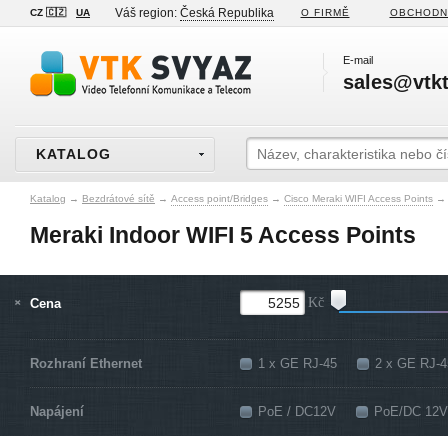
Váš region:
Česká Republika
CZ 🇨🇿
UA
O FIRMĚ
OBCHODN
E-mail
sales@vtkt
KATALOG
Katalog
→
Bezdrátové sítě
→
Access point/Bridges
→
Cisco Meraki WIFI Access Points
→
Meraki Indoor WIFI 5 Access Points
Cena
Kč
Rozhraní Ethernet
1 x GE RJ-45
2 x GE RJ-4
Napájení
PoE / DC12V
PoE/DC 12V