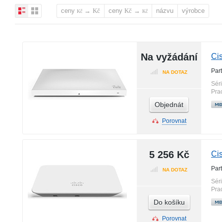
ceny
→
ceny
→
názvu
výrobce
Kč
Kč
Kč
Kč
Na vyžádání
Ci
Par
NA DOTAZ
Sér
Pra
Objednát
Porovnat
5 256 Kč
Ci
Par
NA DOTAZ
Sér
Pra
Do košíku
Porovnat