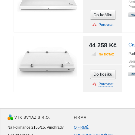
Sér
Pra
Do košíku
Porovnat
44 258 Kč
Ci
Par
NA DOTAZ
Sér
Pra
Do košíku
Porovnat
VTK SVYAZ S.R.O.
FIRMA
Na Folimance 2155/15, Vinohrady
O FIRMĚ