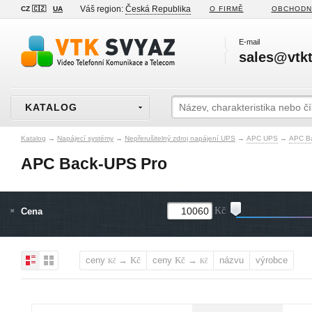
Váš region:
Česká Republika
CZ 🇨🇿
UA
O FIRMĚ
OBCHODN
E-mail
sales@vtkt
KATALOG
Katalog
→
Napájecí systémy
→
Nepřerušitelný zdroj napájení UPS
→
APC UPS
→
APC B
APC Back-UPS Pro
Cena
Kč
ceny
→
ceny
→
názvu
výrobce
Kč
Kč
Kč
Kč