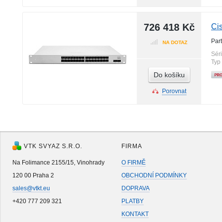
726 418 Kč
Ci
Par
NA DOTAZ
Sér
Typ
Do košíku
Porovnat
VTK SVYAZ S.R.O.
FIRMA
Na Folimance 2155/15, Vinohrady
O FIRMĚ
120 00 Praha 2
OBCHODNÍ PODMÍNKY
sales@vtkt.eu
DOPRAVA
+420 777 209 321
PLATBY
KONTAKT