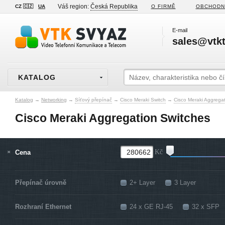
Váš region:
Česká Republika
CZ 🇨🇿
UA
O FIRMĚ
OBCHODN
E-mail
sales@vtkt
KATALOG
Katalog
→
Networking
→
Síťový přepínač
→
Cisco Meraki Switch
→
Cisco Meraki Aggrega
Cisco Meraki Aggregation Switches
Cena
Kč
Přepínač úrovně
2+ Layer
3 Layer
Rozhraní Ethernet
24 x GE RJ-45
32 x SFP