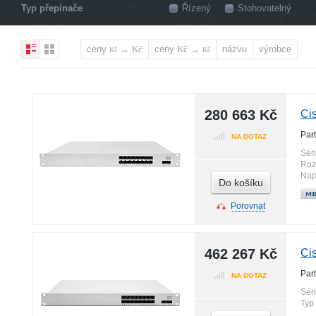
Typ přepínače
Řízený
Stohovatelný
ceny
→
ceny
→
názvu
výrobce
Kč
Kč
Kč
Kč
280 663 Kč
Ci
Par
NA DOTAZ
Sér
Roz
Nap
Do košíku
Porovnat
462 267 Kč
Ci
Par
NA DOTAZ
Sér
Typ