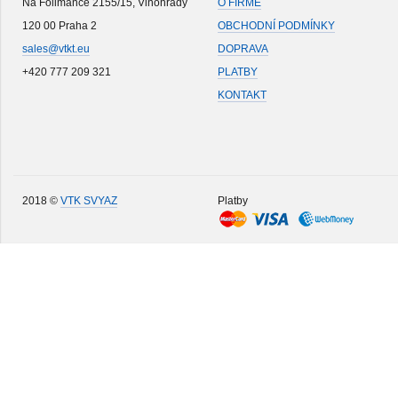
Na Folimance 2155/15, Vinohrady
O FIRMĚ
120 00 Praha 2
OBCHODNÍ PODMÍNKY
sales@vtkt.eu
DOPRAVA
+420 777 209 321
PLATBY
KONTAKT
2018 ©
VTK SVYAZ
Platby