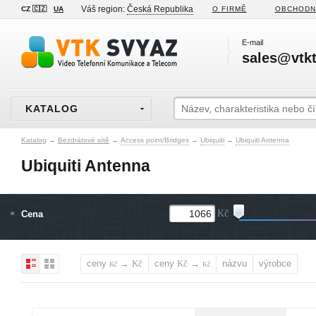
Váš region:
Česká Republika
CZ 🇨🇿
UA
O FIRMĚ
OBCHODN
E-mail
sales@vtkt
KATALOG
Katalog
→
Bezdrátové sítě
→
Access point/Bridges
→
Ubiquiti
→
Ubiquiti Antenna
Ubiquiti Antenna
Cena
Kč
ceny
→
ceny
→
názvu
výrobce
Kč
Kč
Kč
Kč