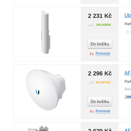
2 231 Kč
Ub
Par
SKLADEM
Do košíku
Porovnat
2 296 Kč
AF
Par
NA DOTAZ
Bar
Do košíku
Porovnat
AF