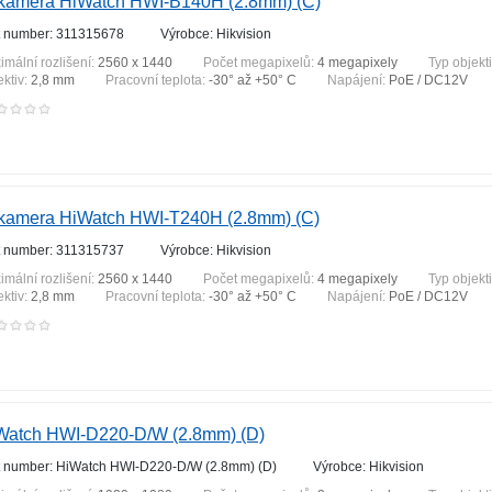
 kamera HiWatch HWI-B140H (2.8mm) (C)
t number: 311315678
Výrobce: Hikvision
imální rozlišení:
2560 x 1440
Počet megapixelů:
4 megapixely
Typ objekt
ektiv:
2,8 mm
Pracovní teplota:
-30° až +50° C
Napájení:
PoE / DC12V
 kamera HiWatch HWI-T240H (2.8mm) (C)
t number: 311315737
Výrobce: Hikvision
imální rozlišení:
2560 x 1440
Počet megapixelů:
4 megapixely
Typ objekt
ektiv:
2,8 mm
Pracovní teplota:
-30° až +50° C
Napájení:
PoE / DC12V
Watch HWI-D220-D/W (2.8mm) (D)
t number: HiWatch HWI-D220-D/W (2.8mm) (D)
Výrobce: Hikvision