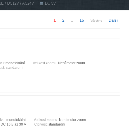
oE / DC12V / AC24V
DC 5V
1
2
..
15
Další
Všechno
ivu:
monofokální
Velikost zoomu:
Není motor zoom
vost:
standardní
ivu:
monofokální
Velikost zoomu:
Není motor zoom
:
DC 16,8 až 30 V
Citlivost:
standardní