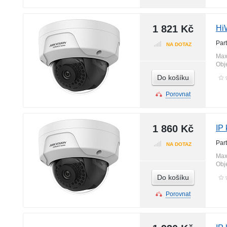
1 821 Kč
Hi
Par
NA DOTAZ
Max
Obj
Do košíku
Porovnat
1 860 Kč
IP
Par
NA DOTAZ
Max
Obj
Do košíku
Porovnat