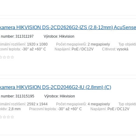
 kamera HIKVISION DS-2CD2626G2-IZS (2.8-12mm) AcuSens
t number: 311311197
Výrobce: Hikvision
imální rozlišení:
1920 x 1080
Počet megapixelů:
2 megapixely
Typ objekt
covní teplota:
-30° až +60° C
Napájení:
PoE / DC12V
Citlivost:
vysoká
 kamera HIKVISION DS-2CD2046G2-IU (2.8mm) (C)
t number: 311315195
Výrobce: Hikvision
imální rozlišení:
2592 x 1944
Počet megapixelů:
4 megapixely
Typ objekt
ektiv:
2,8 mm
Pracovní teplota:
-30° až +60° C
Napájení:
PoE / DC12V