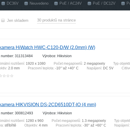
DC36V
Neuvedeno
PoE / AC24V
PoE / DC12V
P
30 produktů na stránce
Jen skladem
 kamera HiWatch HWC-C120-D/W (2.0mm) (W)
t number: 311313484
Výrobce: Hikvision
imální rozlišení:
1920 x 1080
Počet megapixelů:
2 megapixely
Typ objekt
ektiv:
2.0 mm
Pracovní teplota:
-10°¨až +40° C
Napájení:
DC 5V
Citli
 kamera HIKVISION DS-2CD6510DT-IO (4 mm)
t number: 300812493
Výrobce: Hikvision
imální rozlišení:
1280 x 960
Počet megapixelů:
1.3 megapixely
Typ objekt
va:
stříbřitě
Objektiv:
4 mm
Pracovní teplota:
-30° až +60° C
Napájení