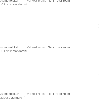
ivu:
monofokální
Velikost zoomu:
Není motor zoom
Citlivost:
standardní
ivu:
monofokální
Velikost zoomu:
Není motor zoom
Citlivost:
standardní
ivu:
monofokální
Velikost zoomu:
Není motor zoom
Citlivost:
standardní