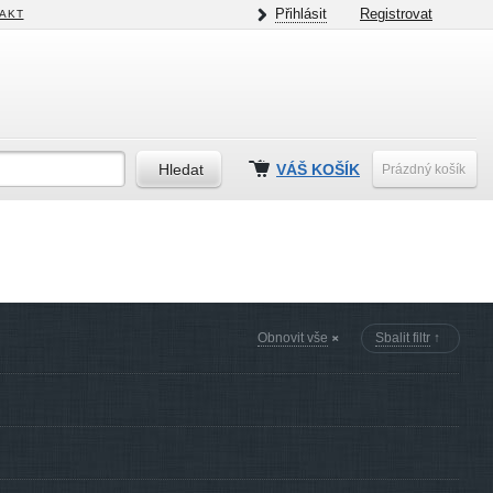
Přihlásit
Registrovat
AKT
VÁŠ KOŠÍK
Prázdný košík
Obnovit vše
Sbalit filtr
↑