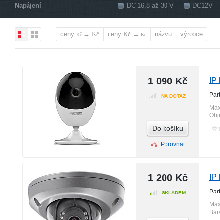
Napájení
DC 16,8 až 30 V
DC12V
ceny
→
ceny
→
názvu
výrobce
Kč
Kč
Kč
Kč
1 090 Kč
IP
Par
NA DOTAZ
Max
Obj
Do košíku
Porovnat
1 200 Kč
IP
Par
SKLADEM
Max
Bar