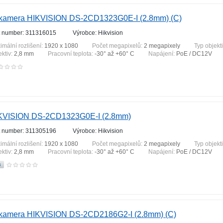
 kamera HIKVISION DS-2CD1323G0E-I (2.8mm) (C)
t number: 311316015
Výrobce: Hikvision
imální rozlišení:
1920 x 1080
Počet megapixelů:
2 megapixely
Typ objekt
ektiv:
2,8 mm
Pracovní teplota:
-30° až +60° C
Napájení:
PoE / DC12V
KVISION DS-2CD1323G0E-I (2.8mm)
t number: 311305196
Výrobce: Hikvision
imální rozlišení:
1920 x 1080
Počet megapixelů:
2 megapixely
Typ objekt
ektiv:
2,8 mm
Pracovní teplota:
-30° až +60° C
Napájení:
PoE / DC12V
 kamera HIKVISION DS-2CD2186G2-I (2.8mm) (C)