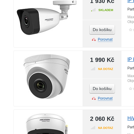
1 930 Kč
IP
Par
SKLADEM
Max
Obj
Do košíku
Porovnat
1 990 Kč
IP
Par
NA DOTAZ
Max
Obj
Do košíku
Porovnat
2 060 Kč
Hi
Par
NA DOTAZ