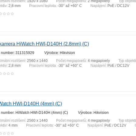
imální rozlišení:
1920 x 1080
Počet megapixelů:
2 megapixely
Typ objekt
ektiv:
2,8 mm
Pracovní teplota:
-30° až +60° C
Napájení:
PoE / DC12V
 kamera HiWatch HWI-D140H (2.8mm) (C)
t number: 311315929
Výrobce: Hikvision
imální rozlišení:
2560 x 1440
Počet megapixelů:
4 megapixely
Typ objekt
ektiv:
2,8 mm
Pracovní teplota:
-30° až +60° C
Napájení:
PoE / DC12V
Watch HWI-D140H (4mm) (C)
t number: HiWatch HWI-D140H (4mm) (C)
Výrobce: Hikvision
imální rozlišení:
2560 x 1440
Počet megapixelů:
4 megapixely
Typ objekt
ektiv:
4 mm
Pracovní teplota:
-30° až +60° C
Napájení:
PoE / DC12V