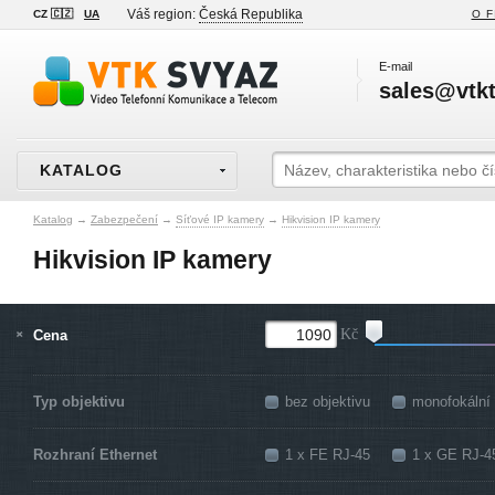
Váš region:
Česká Republika
CZ 🇨🇿
UA
O F
E-mail
sales@vtkt
KATALOG
Katalog
→
Zabezpečení
→
Síťové IP kamery
→
Hikvision IP kamery
Hikvision IP kamery
Cena
Kč
Typ objektivu
bez objektivu
monofokální
Rozhraní Ethernet
1 x FE RJ-45
1 x GE RJ-4