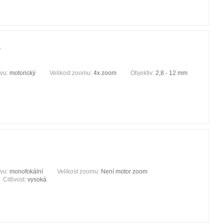
e
ivu:
motorický
Velikost zoomu:
4x zoom
Objektiv:
2,8 - 12 mm
ivu:
monofokální
Velikost zoomu:
Není motor zoom
Citlivost:
vysoká