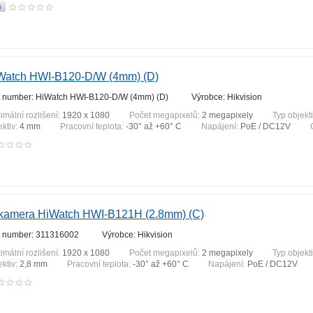
Watch HWI-B120-D/W (4mm) (D)
t number: HiWatch HWI-B120-D/W (4mm) (D)
Výrobce: Hikvision
imální rozlišení:
1920 x 1080
Počet megapixelů:
2 megapixely
Typ objekt
ektiv:
4 mm
Pracovní teplota:
-30° až +60° C
Napájení:
PoE / DC12V
 kamera HiWatch HWI-B121H (2.8mm) (C)
t number: 311316002
Výrobce: Hikvision
imální rozlišení:
1920 x 1080
Počet megapixelů:
2 megapixely
Typ objekt
ektiv:
2,8 mm
Pracovní teplota:
-30° až +60° C
Napájení:
PoE / DC12V