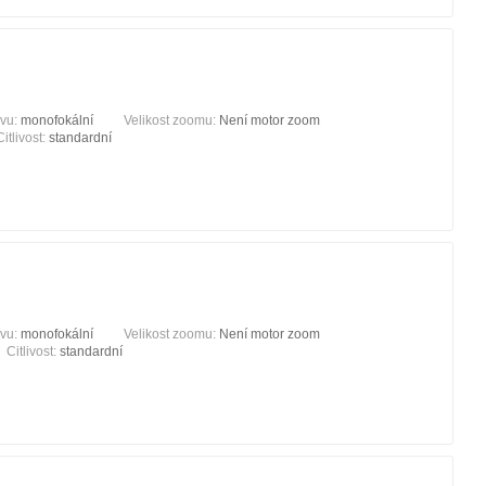
ivu:
monofokální
Velikost zoomu:
Není motor zoom
Citlivost:
standardní
ivu:
monofokální
Velikost zoomu:
Není motor zoom
Citlivost:
standardní