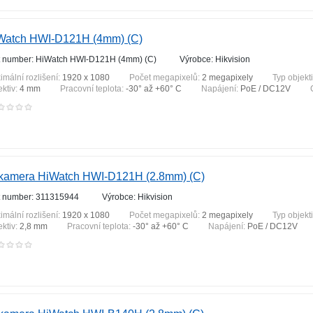
Watch HWI-D121H (4mm) (C)
t number: HiWatch HWI-D121H (4mm) (C)
Výrobce: Hikvision
imální rozlišení:
1920 x 1080
Počet megapixelů:
2 megapixely
Typ objekt
ektiv:
4 mm
Pracovní teplota:
-30° až +60° C
Napájení:
PoE / DC12V
 kamera HiWatch HWI-D121H (2.8mm) (C)
t number: 311315944
Výrobce: Hikvision
imální rozlišení:
1920 x 1080
Počet megapixelů:
2 megapixely
Typ objekt
ektiv:
2,8 mm
Pracovní teplota:
-30° až +60° C
Napájení:
PoE / DC12V