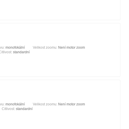
ivu:
monofokální
Velikost zoomu:
Není motor zoom
Citlivost:
standardní
ivu:
monofokální
Velikost zoomu:
Není motor zoom
Citlivost:
standardní