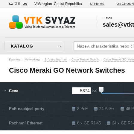
Váš region:
Česká Republika
CZ 🇨🇿
UA
O FIRMĚ
OBCHODN
E-mail
sales@vtkt
KATALOG
Katalog
→
Networking
→
Síťový přepínač
→
Cisco Meraki Switch
→
Cisco Meraki GO Netw
Cisco Meraki GO Network Switches
Cena
Kč
PoE napájecí porty
8 PoE
24 PoE+
48 
Rozhraní Ethernet
8 x GE RJ-45
24 x GE RJ-