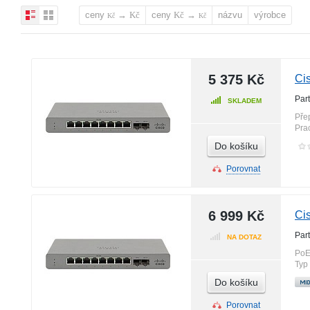
ceny
→
ceny
→
názvu
výrobce
Kč
Kč
Kč
Kč
5 375 Kč
Ci
Par
SKLADEM
Pře
Pra
Do košíku
Porovnat
6 999 Kč
Ci
Par
NA DOTAZ
PoE
Typ
Do košíku
Porovnat