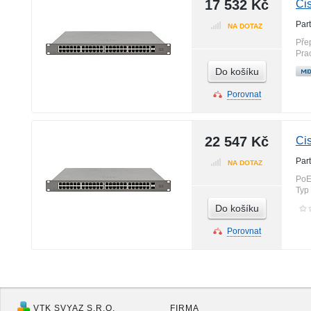
17 532 Kč
Ci
Par
NA DOTAZ
Pře
Pra
Do košíku
Porovnat
22 547 Kč
Ci
Par
NA DOTAZ
PoE
Typ
Do košíku
Porovnat
VTK SVYAZ S.R.O.
FIRMA