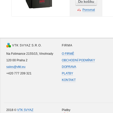
Do košíku
Porovnat
VTK SVYAZ S.R.O.
FIRMA
Na Folimance 2155/15, Vinohrady
O FIRMĚ
120 00 Praha 2
OBCHODNÍ PODMÍNKY
sales@vtkt.eu
DOPRAVA
+420 777 209 321
PLATBY
KONTAKT
2018 ©
VTK SVYAZ
Platby