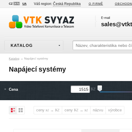
Váš region:
Česká Republika
CZ 🇨🇿
UA
O FIRMĚ
OBCHODN
E-mail
sales@vtkt
KATALOG
Katalog
→
Napájecí systémy
Napájecí systémy
Cena
Kč
ceny
→
ceny
→
názvu
výrobce
Kč
Kč
Kč
Kč