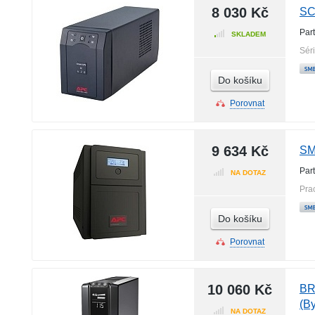
8 030 Kč
SC
Par
SKLADEM
Sér
Do košíku
Porovnat
9 634 Kč
SM
Par
NA DOTAZ
Pra
Do košíku
Porovnat
10 060 Kč
BR
(B
NA DOTAZ