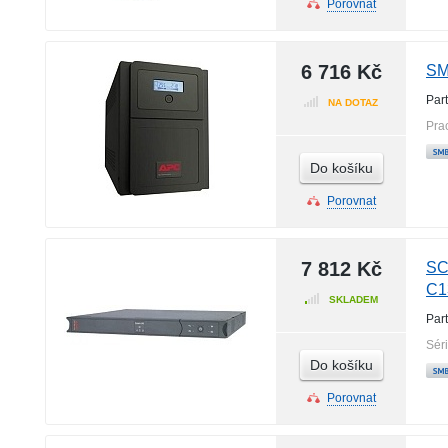
Porovnat
6 716 Kč
SM
Par
NA DOTAZ
Pra
Do košíku
Porovnat
7 812 Kč
SC
C1
SKLADEM
Par
Sér
Do košíku
Porovnat