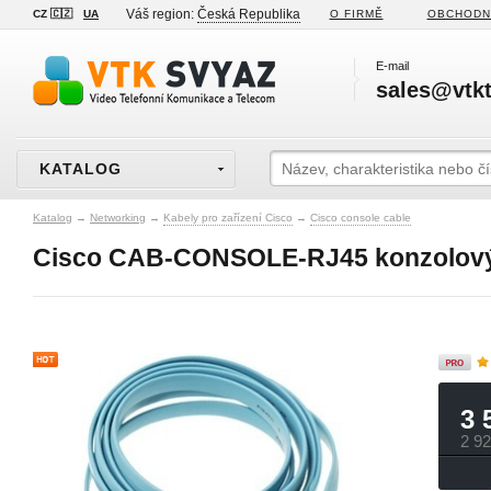
Váš region:
Česká Republika
CZ 🇨🇿
UA
O FIRMĚ
OBCHODN
E-mail
sales@vtkt
KATALOG
Katalog
→
Networking
→
Kabely pro zařízení Cisco
→
Cisco console cable
Cisco CAB-CONSOLE-RJ45 konzolový
3 
2 9