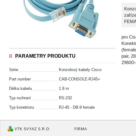
Konzo
zaříz
FEMA
pro Cis
Konekto
(female
PARAMETRY PRODUKTU
pair, 2
2960G-
Série
Konzolový kabely Cisco
Part number
CAB-CONSOLE-RJ45=
Délka kabelu
1.8 m
Typ rozhraní
RS-232
Typ konektoru
RJ-45 - DB-9 female
VTK SVYAZ S.R.O.
FIRMA