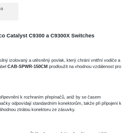
co
o Catalyst C9300 a C9300X Switches
ilný izolovaný a utěsněný povlak, který chrání vnitřní vodiče a
abel
CAB-SPWR-150CM
prodloužit na vhodnou vzdálenost pro
é připevnění k rozhraním přepínačů, aniž by se časem
načky odpovídají standardním konektorům, takže při připojení k
áhodnou ztrátou konektoru ze zásuvky.