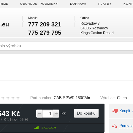
IRMĚ
OBCHODNÍ PODMÍNKY
DOPRAVA
PLATBY
KONT
Mobile
Office
.eu
777 209 321
Rozvadov 7
34806 Rozvadov
775 279 795
Kings Casino Resort
Part number:
CAB-SPWR-150CM=
Výrobce:
Cisco
Koupit j
643 Kč
Do košíku
ks
37 Kč bez DPH
Porovna
SKLADEM