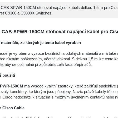
 CAB-SPWR-150CM stohovat napájecí kabels délkou 1.5 m pro Cis
yst C9300 a C9300X Switches
 CAB-SPWR-150CM stohovat napájecí kabel pro Cisc
 materiálů, ze kterých je tento kabel vyroben
odel je vyroben z vysoce kvalitních a odolných materiálů a má také s
řed různým poškozením, včetně vlhkosti. S délkou 1,5 m lze tento k
le, aby se optimálně přizpůsobila celá řada přepínačů.
 použití
SPWR-150CM
má vysoce kvalitní zástrčky, které zajišťují spolehliv
valy konektory, ke kterým jsou připojeny. Navíc právě kabely této z
ní Cisco nedochází k situacím s možným uvolněním kontaktů nebo n
 Cisco Cable