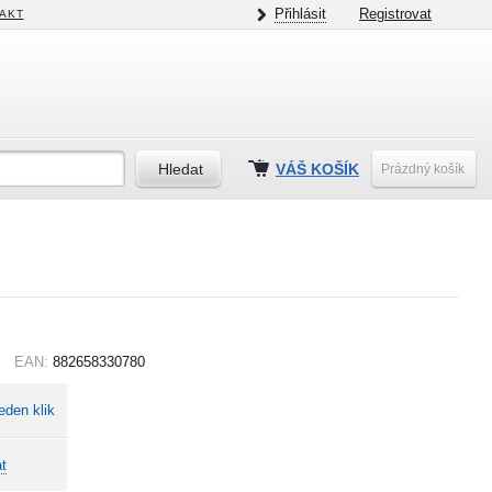
Přihlásit
Registrovat
AKT
VÁŠ KOŠÍK
Prázdný košík
EAN:
882658330780
eden klik
t