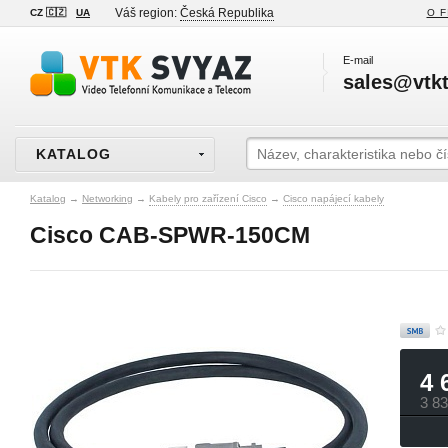
Váš region:
Česká Republika
CZ 🇨🇿
UA
O F
E-mail
sales@vtkt
KATALOG
Katalog
→
Networking
→
Kabely pro zařízení Cisco
→
Cisco napájecí kabely
Cisco CAB-SPWR-150CM
4 
3 8