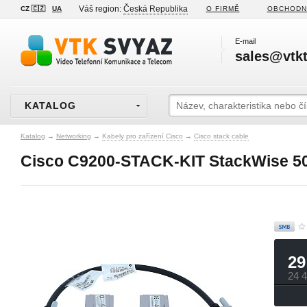
Váš region:
Česká Republika
CZ 🇨🇿
UA
O FIRMĚ
OBCHODN
E-mail
sales@vtkt
KATALOG
Katalog
→
Networking
→
Kabely pro zařízení Cisco
→
Cisco stack cable
Cisco C9200-STACK-KIT StackWise 5
29
24 