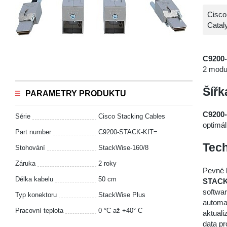
Cisco
Catal
C9200
2 modu
Šíř
PARAMETRY PRODUKTU
C9200
Série
Cisco Stacking Cables
optimál
Part number
C9200-STACK-KIT=
Tech
Stohování
StackWise-160/8
Záruka
2 roky
Pevné k
Délka kabelu
50 cm
STACK
softwa
Typ konektoru
StackWise Plus
automat
Pracovní teplota
0 °C až +40° C
aktuali
data pr