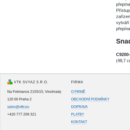
přepína
Přístu
zařízen
vytváří
přepín
Snad
C9200
(48,7 c
VTK SVYAZ S.R.O.
FIRMA
Na Folimance 2155/15, Vinohrady
O FIRMĚ
120 00 Praha 2
OBCHODNÍ PODMÍNKY
sales@vtkt.eu
DOPRAVA
+420 777 209 321
PLATBY
KONTAKT