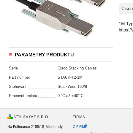
Cisc
1M Typ
https:
PARAMETRY PRODUKTU
Série
Cisco Stacking Cables
Part number
STACK-T2-1M=
Stohování
StackWise-160/8
Pracovní teplota
0 °C až +40° C
VTK SVYAZ S.R.O.
FIRMA
Na Folimance 2155/15, Vinohrady
O FIRMĚ