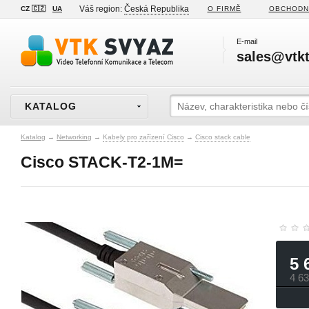
Váš region:
Česká Republika
CZ 🇨🇿
UA
O FIRMĚ
OBCHODN
E-mail
sales@vtkt
KATALOG
Katalog
→
Networking
→
Kabely pro zařízení Cisco
→
Cisco stack cable
Cisco STACK-T2-1M=
5 
4 6