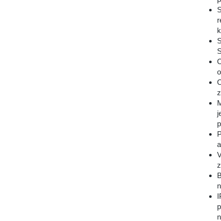
S
r
k
S
S
O
o
O
z
M
j
p
P
a
V
z
B
n
I
p
n