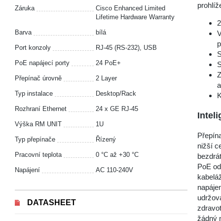
prohlíž
Záruka
Cisco Enhanced Limited
Lifetime Hardware Warranty
2
Barva
bílá
V
p
Port konzoly
RJ-45 (RS-232), USB
S
PoE napájecí porty
24 PoE+
S
Z
Přepínač úrovně
2 Layer
a
Typ instalace
Desktop/Rack
K
Rozhraní Ethernet
24 x GE RJ-45
Intel
Výška RM UNIT
1U
Přepína
Typ přepínače
Řízený
nižší c
Pracovní teplota
0 °С až +30 °С
bezdrá
PoE ods
Napájení
AC 110-240V
kabeláž
napájen
udržová
DATASHEET
zdravot
žádný 