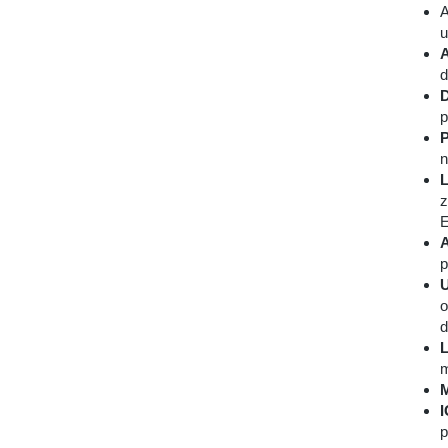
A
u
A
d
D
p
P
n
L
z
E
A
p
U
o
d
L
m
M
p