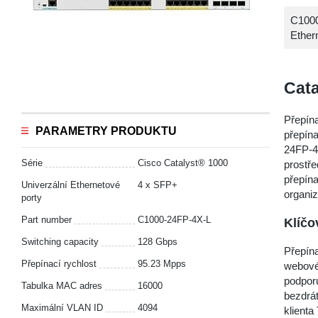
C1000
Ether
Cata
Přepína
PARAMETRY PRODUKTU
přepína
24FP-4
Série
Cisco Catalyst® 1000
prostře
přepína
Univerzální Ethernetové
4 x SFP+
organi
porty
Part number
C1000-24FP-4X-L
Klíčo
Switching capacity
128 Gbps
Přepína
Přepínací rychlost
95.23 Mpps
webovéh
podporu
Tabulka MAC adres
16000
bezdrá
Maximální VLAN ID
4094
klienta