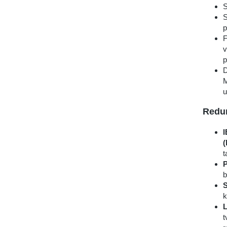
S
S
p
F
v
p
D
M
u
Redu
I
t
P
b
S
k
L
t