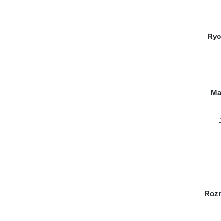
Ryc
Ma
Rozm