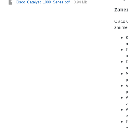
Cisco_Catalyst_1000_Series.pdf
0.94 Mb
Zabez
Cisco C
zmírněn
K
m
P
o
D
n
S
p
V
p
A
z
A
e
P
p