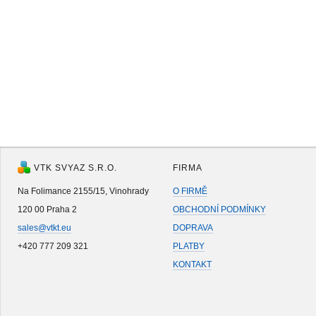
VTK SVYAZ S.R.O.
FIRMA
Na Folimance 2155/15, Vinohrady
O FIRMĚ
120 00 Praha 2
OBCHODNÍ PODMÍNKY
sales@vtkt.eu
DOPRAVA
+420 777 209 321
PLATBY
KONTAKT