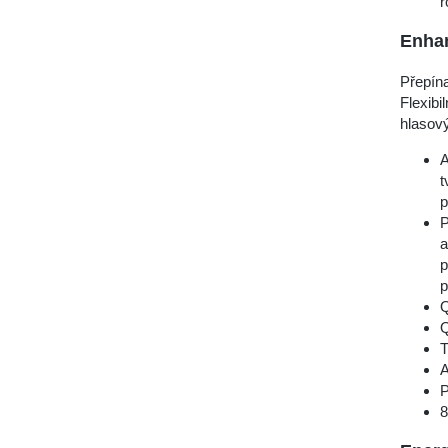
r
Enha
Přepína
Flexibi
hlasový
A
t
P
a
p
p
Q
Q
T
A
P
8