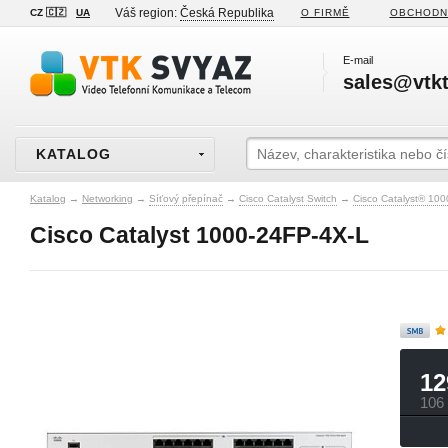
Váš region:
Česká Republika
CZ 🇨🇿
UA
O FIRMĚ
OBCHODN
E-mail
sales@vtkt
KATALOG
Katalog
→
Networking
→
Síťový přepínač
→
Cisco Catalyst Switch
→
Cisco Catalyst® 100
Cisco Catalyst 1000-24FP-4X-L
12
106