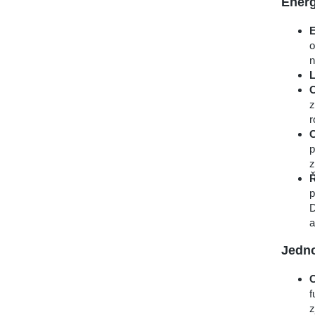
Ener
E
o
n
L
C
z
r
C
p
z
Ř
p
D
a
Jedno
C
f
z