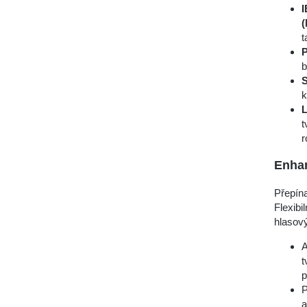
I
t
P
b
S
k
L
t
r
Enha
Přepína
Flexibi
hlasový
A
t
P
a