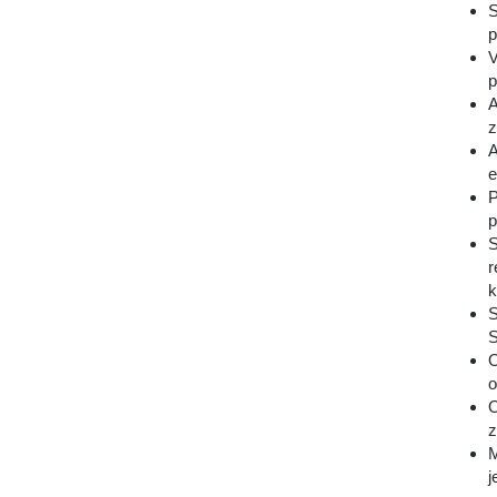
S
p
V
p
A
z
A
e
P
p
S
r
k
S
S
O
o
O
z
M
j