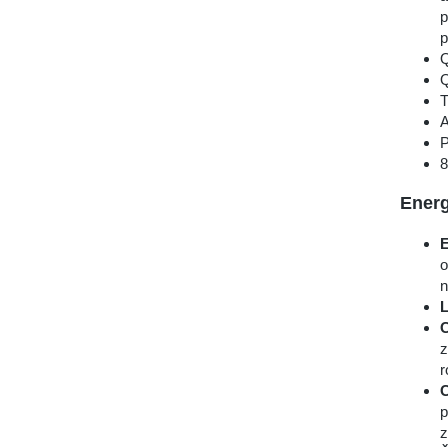
p
p
Q
Q
T
A
P
8
Ener
E
o
n
L
C
z
r
C
p
z