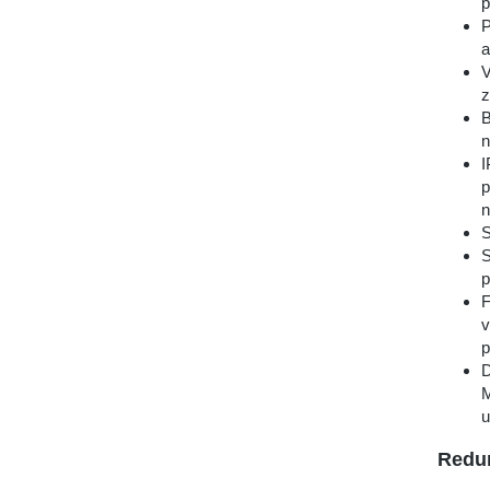
p
P
a
V
z
B
n
I
p
n
S
S
p
F
v
p
D
M
u
Redu