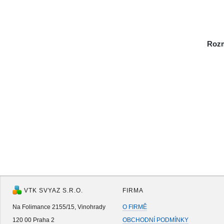
Rozm
VTK SVYAZ S.R.O.
FIRMA
Na Folimance 2155/15, Vinohrady
O FIRMĚ
120 00 Praha 2
OBCHODNÍ PODMÍNKY