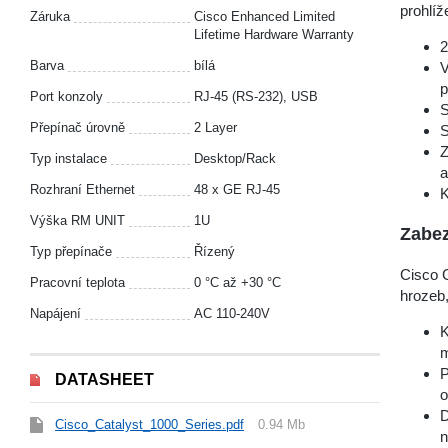
prohlíž
Záruka
Cisco Enhanced Limited
Lifetime Hardware Warranty
2
Barva
bílá
V
p
Port konzoly
RJ-45 (RS-232), USB
S
Přepínač úrovně
2 Layer
S
Z
Typ instalace
Desktop/Rack
a
Rozhraní Ethernet
48 x GE RJ-45
K
Výška RM UNIT
1U
Zabez
Typ přepínače
Řízený
Cisco C
Pracovní teplota
0 °С až +30 °С
hrozeb,
Napájení
AC 110-240V
K
m
P
DATASHEET
o
D
Cisco_Catalyst_1000_Series.pdf
0.94 Mb
n