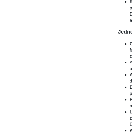
Ř
p
D
a
Jedno
C
f
z
A
u
A
d
D
p
P
n
L
z
E
A