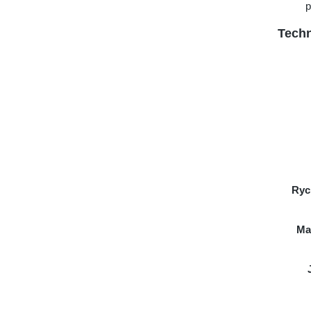
p
Techn
Ryc
Ma