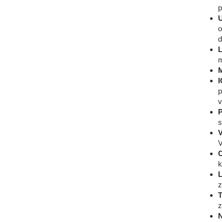
p
U
o
d
L
m
M
p
v
P
s
V
C
k
L
z
T
z
N