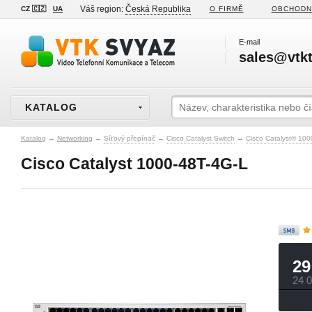
Váš region:
Česká Republika
CZ 🇨🇿
UA
O FIRMĚ
OBCHODN
E-mail
sales@vtkt
KATALOG
Katalog
→
Networking
→
Síťový přepínač
→
Cisco Catalyst Switch
→
Cisco Catalyst® 100
Cisco Catalyst 1000-48T-4G-L
29
24 