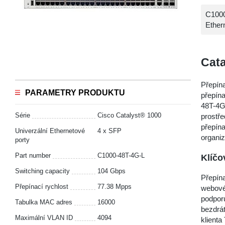
C1000
Ether
Cata
Přepína
PARAMETRY PRODUKTU
přepína
48T-4G
Série
Cisco Catalyst® 1000
prostře
přepína
Univerzální Ethernetové
4 x SFP
organi
porty
Part number
C1000-48T-4G-L
Klíčo
Switching capacity
104 Gbps
Přepína
Přepínací rychlost
77.38 Mpps
webovéh
podporu
Tabulka MAC adres
16000
bezdrá
Maximální VLAN ID
4094
klienta