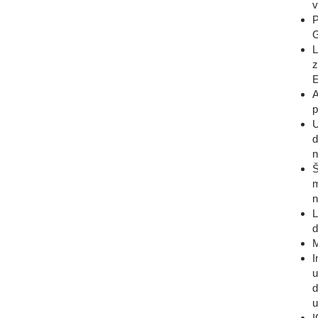
v
P
G
L
z
E
A
p
U
d
n
Š
m
n
L
d
M
I
u
d
u
I