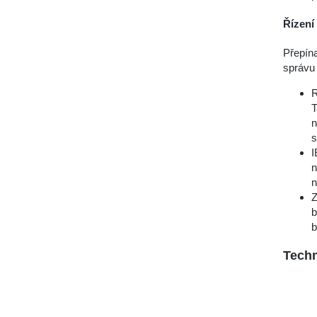
Řízení
Přepín
správu 
R
T
n
s
I
n
n
Z
b
b
Techn