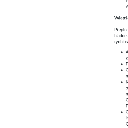
F
v
Vylep
Přepín
hladce.
rychlos
A
z
P
O
n
K
o
n
C
F
O
i
Q