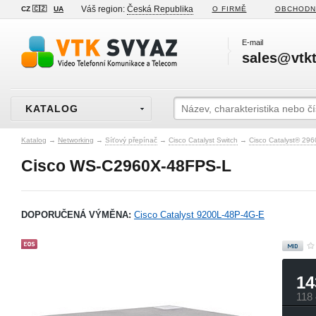
Váš region:
Česká Republika
CZ 🇨🇿
UA
O FIRMĚ
OBCHODN
E-mail
sales@vtkt
KATALOG
Katalog
→
Networking
→
Síťový přepínač
→
Cisco Catalyst Switch
→
Cisco Catalyst® 296
Cisco WS-C2960X-48FPS-L
DOPORUČENÁ VÝMĚNA:
Cisco Catalyst 9200L-48P-4G-E
14
118