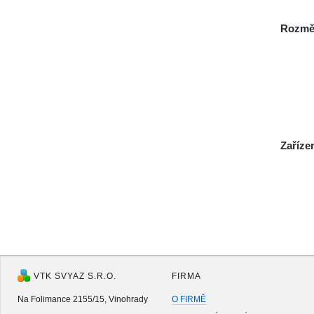
Rozmě
Zaříze
VTK SVYAZ S.R.O.
FIRMA
Na Folimance 2155/15, Vinohrady
O FIRMĚ