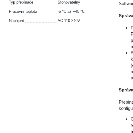
Typ přepínače
Stohovatelný
Softwa
Pracovní teplota
-5 °С až +45 °С
Správa
Napájení
AC 110-240V
P
P
p
m
B
k
(
n
p
Správa
Přepín
konfigu
C
r
a