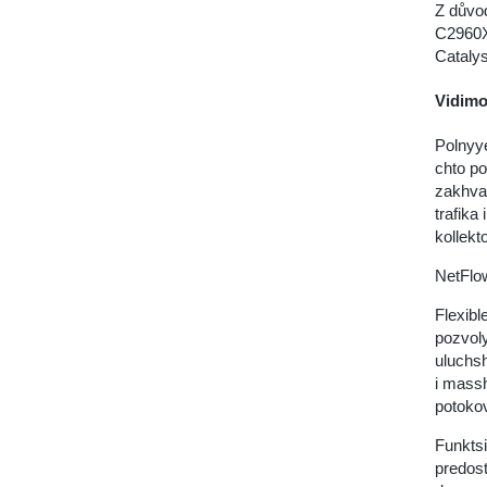
Z důvod
C2960X
Cataly
Vidimos
Polnyy
chto po
zakhvat
trafika
kollekt
NetFlow
Flexibl
pozvoly
uluchsh
i mass
potoko
Funkts
predost