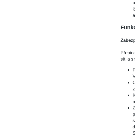
u
l
a
Funk
Zabezp
Přepín
síti a 
P
V
C
z
K
m
Z
p
s
d
S