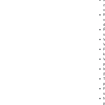
z
v
R
v
d
Ř
s
V
V
P
k
V
p
I
(
T
p
P
s
N
p