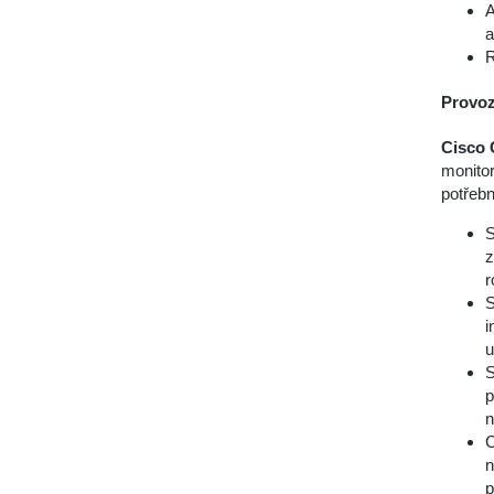
A
a
R
Provozn
Cisco 
monitor
potřebn
S
z
r
S
i
u
S
p
n
C
n
p