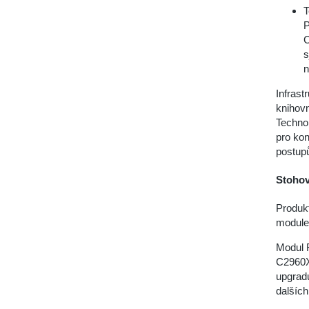
T
P
C
s
n
Infrast
knihovn
Technol
pro kon
postup
Stohov
Produk
module
Modul F
C2960X
upgradu
dalšíc