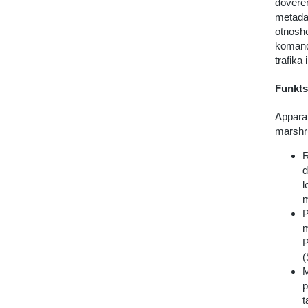
doveren
metada
otnoshe
komand
trafika
Funkts
Apparat
marshru
R
d
l
m
P
m
P
(
M
p
t