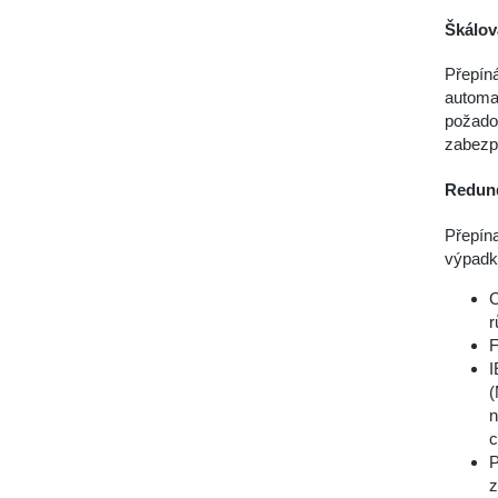
Škálov
Přepín
automa
požado
zabezpe
Redund
Přepín
výpadků
C
r
F
I
(
n
c
P
z