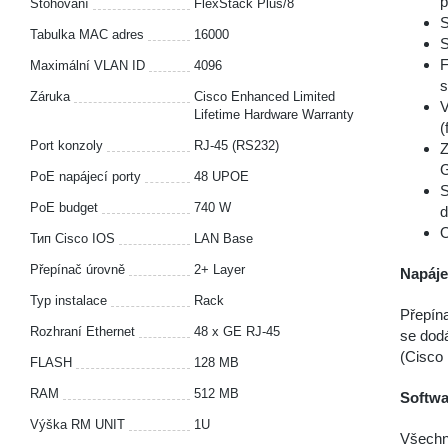
p
Stohování
FlexStack Plus/8
S
Tabulka MAC adres
16000
S
F
Maximální VLAN ID
4096
s
Záruka
Cisco Enhanced Limited
V
Lifetime Hardware Warranty
(
Port konzoly
RJ-45 (RS232)
Z
G
PoE napájecí porty
48 UPOE
S
PoE budget
740 W
d
O
Тип Cisco IOS
LAN Base
Přepínač úrovně
2+ Layer
Napáje
Typ instalace
Rack
Přepín
Rozhraní Ethernet
48 x GE RJ-45
se dod
(Cisco
FLASH
128 MB
RAM
512 MB
Softwa
Výška RM UNIT
1U
Všechn