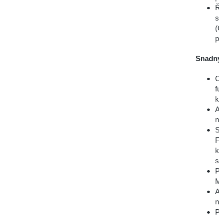
Ř
s
(
p
Snadn
C
f
k
A
n
S
F
k
s
P
M
A
n
P