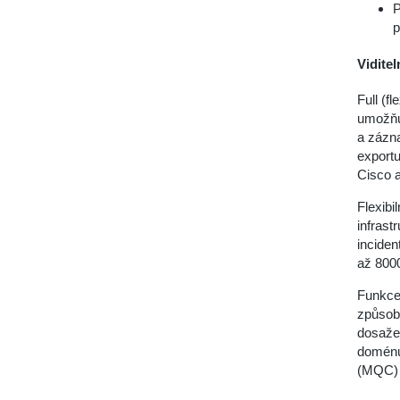
P
p
Viditel
Full (f
umožňu
a zázna
exportu
Cisco a
Flexibi
infrast
inciden
až 800
Funkce
způsob 
dosažen
doménu 
(MQC) p