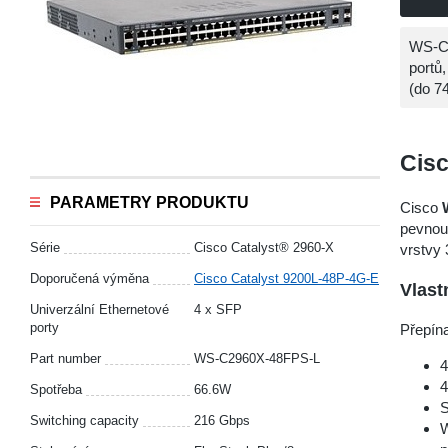
WS-C2
portů
(do 7
Cisc
PARAMETRY PRODUKTU
Cisco
pevnou 
Série
Cisco Catalyst® 2960-X
vrstvy 
Doporučená výměna
Cisco Catalyst 9200L-48P-4G-E
Vlast
Univerzální Ethernetové
4 x SFP
porty
Přepín
Part number
WS-C2960X-48FPS-L
4
4
Spotřeba
66.6W
S
Switching capacity
216 Gbps
W