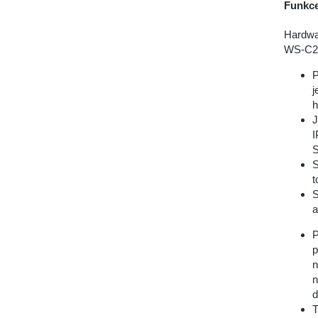
Funkce
Hardwa
WS-C2
P
j
h
J
I
S
S
t
S
a
P
p
n
n
d
T