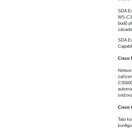
SDA Ex
WS-C35
bodů p
zásadá
SDA Ex
Capabl
Cisco 
Network
zařízen
C3560C
automat
snižova
Cisco 
Tato ko
konfigu