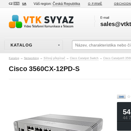
Váš region:
Česká Republika
CZ 🇨🇿
UA
O FIRMĚ
OBCHODN
E-mail
sales@vtkt
KATALOG
Katalog
→
Networking
→
Síťový přepínač
→
Cisco Catalyst Switch
→
Cisco Catalyst® 356
Cisco 3560CX-12PD-S
54
44 