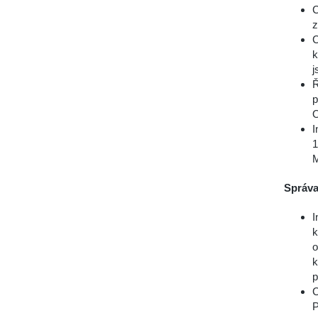
C
z
C
k
j
Ř
p
O
I
1
M
Správa
I
k
o
k
p
C
P