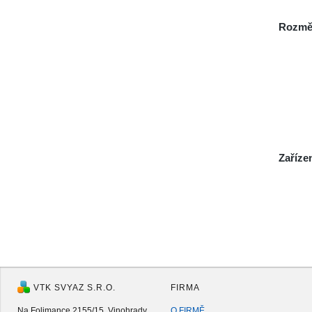
Rozmě
Zaříze
VTK SVYAZ S.R.O.
FIRMA
Na Folimance 2155/15, Vinohrady
O FIRMĚ