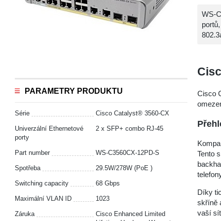
WS-C3
portů
802.3
Cis
PARAMETRY PRODUKTU
Cisco 
omezen
Série
Cisco Catalyst® 3560-CX
Přehl
Univerzální Ethernetové
2 x SFP+ combo RJ-45
porty
Kompak
Part number
WS-C3560CX-12PD-S
Tento s
backhau
Spotřeba
29.5W/278W (PoE )
telefon
Switching capacity
68 Gbps
Díky ti
Maximální VLAN ID
1023
skříně 
vaší sít
Záruka
Cisco Enhanced Limited