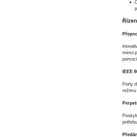
C
p
Řízen
Přepno
Inovati
mimo pr
pomocí
IEEE 8
Porty d
režimu 
Perpet
Poskytu
potřebu
Předán