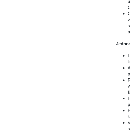
u
C
C
v
s
a
Jedno
L
k
A
p
R
v
š
H
p
P
k
V
s