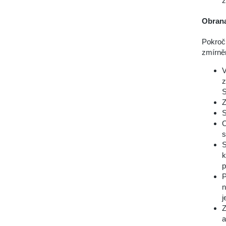
z
Obrana
Pokroči
zmírněn
V
z
S
Z
S
O
s
S
k
p
P
n
j
Z
a