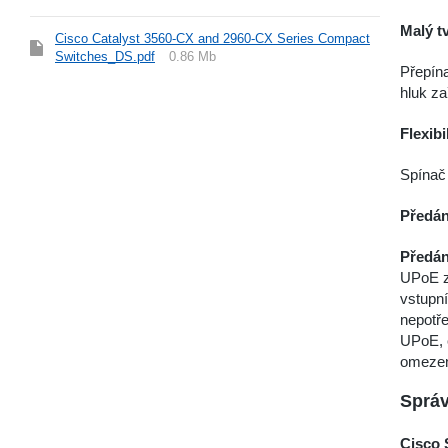
Malý t
Cisco Catalyst 3560-CX and 2960-CX Series Compact
Switches_DS.pdf
0.86 Mb
Přepína
hluk za
Flexib
Spínač 
Předán
Předá
UPоE z
vstupní
nepotře
UPоE, c
omezen
Správ
Cisco