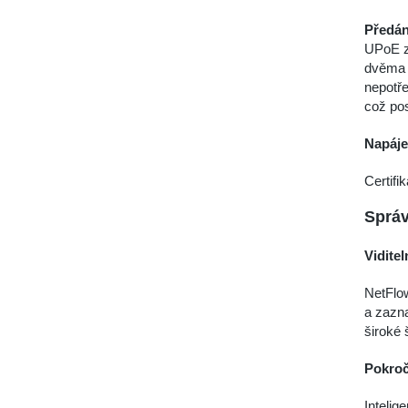
Předá
UPоE z
dvěma 
nepotře
což pos
Napáje
Certifi
Správ
Viditel
NetFlo
a zazna
široké 
Pokroč
Intelig