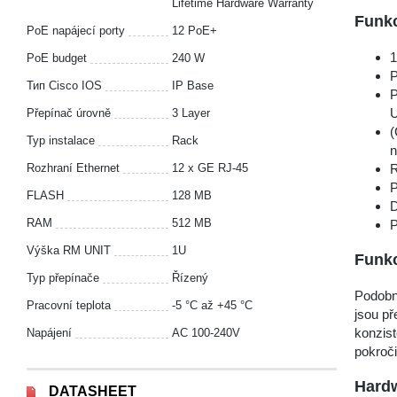
Lifetime Hardware Warranty
Funk
PoE napájecí porty
12 PoE+
1
PoE budget
240 W
P
Тип Cisco IOS
IP Base
P
U
Přepínač úrovně
3 Layer
(
Typ instalace
Rack
n
R
Rozhraní Ethernet
12 x GE RJ-45
P
FLASH
128 MB
D
RAM
512 MB
P
Výška RM UNIT
1U
Funk
Typ přepínače
Řízený
Podobně
Pracovní teplota
-5 °С až +45 °С
jsou př
konzis
Napájení
AC 100-240V
pokroči
Hard
DATASHEET