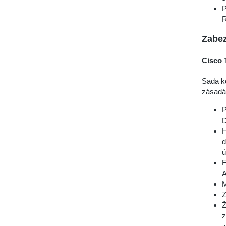
P
R
Zabe
Cisco 
Sada ko
zásadác
P
D
H
d
ú
F
A
M
Z
Ž
z