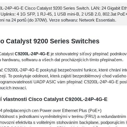
L-24P-4G-E Cisco Catalyst 9200 Series Switch. LAN: 24 Gigabit Et
, Uplinks: 4 1G SFP, 1 RJ-45, 1 USB mini-B, 2 USB 2.0, 802.3at PoE
ení na 24 portů (do 370W). Verze softwaru: Network Essentials.
o Catalyst 9200 Series Switches
Catalyst
C9200L-24P-4G-E
je stohovatelný síťový přepínač podnikové
tu hardwaru, softwaru a všech dat procházejících tímto přepínačem.
č C9200L-24P-4G-E poskytují bezpečnostní funkce, které chrání inte
ejí. To poskytuje odolnost, která zajistí bezproblémový chod vašeh
rogramovatelností UADP ASIC vám přepínač C9200L-24P-4G-E poskytn
ucích inovací.
í vlastnosti Cisco Catalyst C9200L-24P-4G-E
4 předplacených cen Power over Ethernet Plus (PoE+)
dolnost s jednotkami vyměnitelnými v terénu (FRU) a redundantním n
rovozní efektivita s volitelným stohováním backplane, podporující