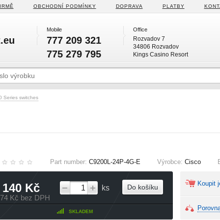
IRMĚ
OBCHODNÍ PODMÍNKY
DOPRAVA
PLATBY
KONT
Mobile
Office
.eu
777 209 321
Rozvadov 7
34806 Rozvadov
775 279 795
Kings Casino Resort
0 Series switches
Part number:
C9200L-24P-4G-E
Výrobce:
Cisco
Koupit j
 140 Kč
Do košíku
ks
174 Kč bez DPH
Porovna
SKLADEM