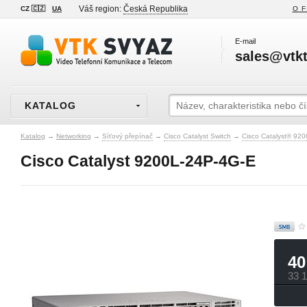
Váš region:
Česká Republika
CZ 🇨🇿
UA
O F
E-mail
sales@vtkt
KATALOG
Katalog
→
Networking
→
Síťový přepínač
→
Cisco Catalyst Switch
→
Cisco Catalyst® 920
Cisco Catalyst 9200L-24P-4G-E
40
33 