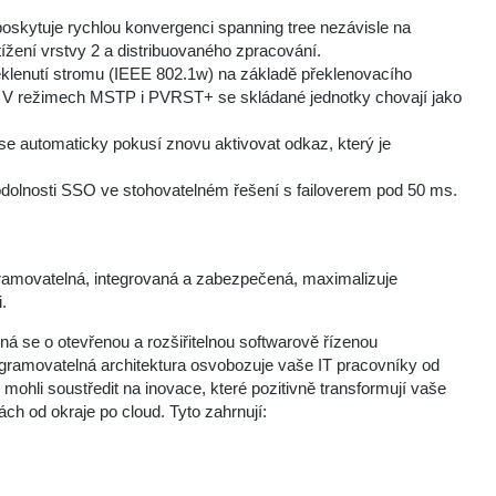
oskytuje rychlou konvergenci spanning tree nezávisle na
ížení vrstvy 2 a distribuovaného zpracování.
lenutí stromu (IEEE 802.1w) na základě překlenovacího
. V režimech MSTP i PVRST+ se skládané jednotky chovají jako
 se automaticky pokusí znovu aktivovat odkaz, který je
 odolnosti SSO ve stohovatelném řešení s failoverem pod 50 ms.
programovatelná, integrovaná a zabezpečená, maximalizuje
.
á se o otevřenou a rozšiřitelnou softwarově řízenou
rogramovatelná architektura osvobozuje vaše IT pracovníky od
mohli soustředit na inovace, které pozitivně transformují vaše
h od okraje po cloud. Tyto zahrnují: