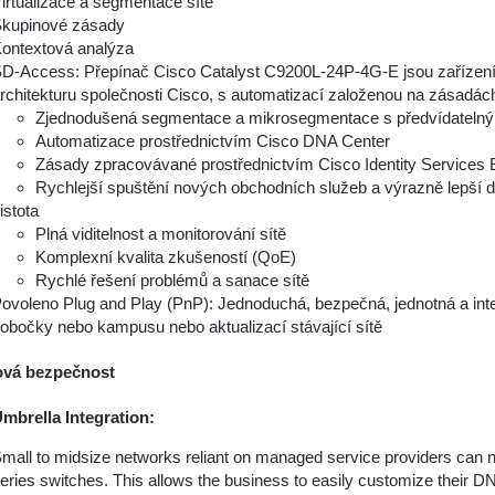
irtualizace a segmentace sítě
kupinové zásady
ontextová analýza
D-Access: Přepínač Cisco Catalyst C9200L-24P-4G-E jsou zařízení
rchitekturu společnosti Cisco, s automatizací založenou na zásadách
Zjednodušená segmentace a mikrosegmentace s předvídatelný
Automatizace prostřednictvím Cisco DNA Center
Zásady zpracovávané prostřednictvím Cisco Identity Services 
Rychlejší spuštění nových obchodních služeb a výrazně lepší 
istota
Plná viditelnost a monitorování sítě
Komplexní kvalita zkušeností (QoE)
Rychlé řešení problémů a sanace sítě
ovoleno Plug and Play (PnP): Jednoduchá, bezpečná, jednotná a in
obočky nebo kampusu nebo aktualizací stávající sítě
vá bezpečnost
mbrella Integration:
mall to midsize networks reliant on managed service providers can n
eries switches. This allows the business to easily customize their DN