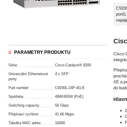
C9200
portů
napáj
Cisc
PARAMETRY PRODUKTU
Cisco 
integri
Série
Cisco Catalyst® 9200
Přepína
Univerzální Ethernetové
4 x SFP
procház
porty
XE a p
do budo
Part number
C9200L-24P-4G-E
Spotřeba
49W/455W (PoE)
Hlavn
Switching capacity
56 Gbps
2
Přepínací rychlost
41.66 Mpps
O
P
Tabulka MAC adres
16000