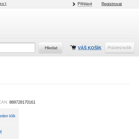
Přihlásit
Registrovat
AKT
VÁŠ KOŠÍK
Prázdný košík
EAN:
889728170161
eden klik
t