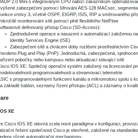
ADP 2.0 Mini s integrovaným CPU nabízí zákazníkům optimalizované
výšené zabezpečení pomocí šifrování AES-128 MACsec, segmenta
unkce vrstvy 3, včetně OSPF, EIGRP, ISIS, RIP a směrovaného pří
okročilé monitorování sítě pomocí plně flexibilního NetFlow
oftwarově definovaný přístup Cisco (SD-Access):
Zjednodušené operace a nasazení s automatizací založenou n
Identity Services Engine (ISE)
Zabezpečení sítě a zkrácení doby rozlišení prostřednictvím C
ovoleno Plug and Play (PnP): Jednoduchá, zabezpečená, sjednocen
ařízení pobočky nebo kampusu nebo aktualizací stávající sítě
isco IOS XE: Společný operační systém založený na licencování pr
odelovatelnosti programovatelnosti a streamovací telemetrie
SIC s programovatelnými funkcemi kanálu a mikromotoru spolu s ko
a základě šablon, seznamy řízení přístupu (ACL) a záznamy o kvali
are
IOS XE
e Cisco IOS XE otevírá zcela nové paradigma v konfiguraci, provozu
izační řešení společnosti Cisco je otevřené, založené na standardech
vedeny různé automatizační mechanismy.