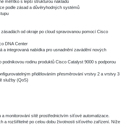
 měřítko s lepší strukturou nákladů
ce podle zásad a důvěryhodných systémů
stupu
a zásadách od okraje po cloud spravovanou pomocí Cisco
isco DNA Center
á a integrovaná nabídka pro usnadnění zavádění nových
o podnikovou rodinu produktů Cisco Catalyst 9000 s podporou
nfigurovatelným přidělováním přesměrování vrstvy 2 a vrstvy 3
tě služby (QoS)
 a monitorování sítě prostřednictvím síťové automatizace.
 a rozšiřitelné po celou dobu životnosti síťového zařízení. Níže