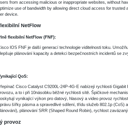
sers from accessing malicious or inappropriate websites, without havin
ptimize use of bandwidth by allowing direct cloud access for trust
er device.
flexibilní NetFlow
lně flexibilní NetFlow (FNF):
isco IOS FNF je další generací technologie viditelnosti toku. Umožňuj
lepšuje plánování kapacity a detekci bezpečnostních incidentů se zvýš
ynikající QoS:
řepínač Cisco Catalyst C9200L-24P-4G-E nabízejí rychlosti Gigabit Eth
rovozu, a to i při 10násobku běžné rychlosti sítě. Špičkové mechanis
oskytují vynikající výkon pro datový, hlasový a video provoz rychl
právu šířky pásma a spravedlivé sdílení, třídu služeb 802.1p (CoS) 
lánování), plánování SRR (Shaped Round Robin), rychlost zavázaných
ý provoz