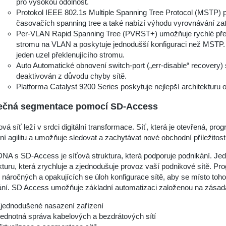
pro vysokou odolnost.
Protokol IEEE 802.1s Multiple Spanning Tree Protocol (MSTP) p
časovačích spanning tree a také nabízí výhodu vyrovnávání zat
Per-VLAN Rapid Spanning Tree (PVRST+) umožňuje rychlé přek
stromu na VLAN a poskytuje jednodušší konfiguraci než MSTP
jeden uzel překlenujícího stromu.
Auto Automatické obnovení switch-port („err-disable“ recovery)
deaktivován z důvodu chyby sítě.
Platforma Catalyst 9200 Series poskytuje nejlepší architekturu
ečná segmentace pomocí SD-Access
vá síť leží v srdci digitální transformace. Síť, která je otevřená, 
í agilitu a umožňuje sledovat a zachytávat nové obchodní příležitosti
NA s SD-Access je síťová struktura, která podporuje podnikání. Jedn
kturu, která zrychluje a zjednodušuje provoz vaší podnikové sítě. P
náročných a opakujících se úloh konfigurace sítě, aby se místo toho 
ní. SD Access umožňuje základní automatizaci založenou na zásadác
jednodušené nasazení zařízení
ednotná správa kabelových a bezdrátových sítí