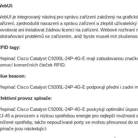
WebUI:
ebUI je integrovaný nástroj pro správu zařízení založený na grafick
ařízení, zjednodušit nasazení a správu zařízení a zlepšit uživatels
ovolovat ani instalovat žádnou licenci na zařízení. Webové rozhraní 
dstraňování problémů se zařízením, aniž byste museli mít zkušenost
FID tagy:
řepínač Cisco Catalyst C9200L-24P-4G-E mají zabudovanou značku 
omocí komerčních čteček RFID.
lue beacon:
řepínač Cisco Catalyst C9200L-24P-4G-E podporují přední i zadní mo
fektivní provoz spínače:
řepínač Cisco Catalyst C9200L-24P-4G-E poskytují optimální úspor
J-45 a provozem s nízkou spotřebou energie pro nejlepší možnosti sp
nížené spotřeby, takže nepoužívané porty se mohou přesunout do stav
pínače jsou následující: