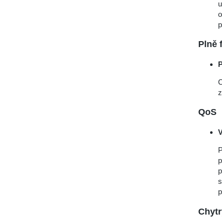
u
o
p
Plně 
P
C
z
QoS
V
P
p
p
s
p
Chytr