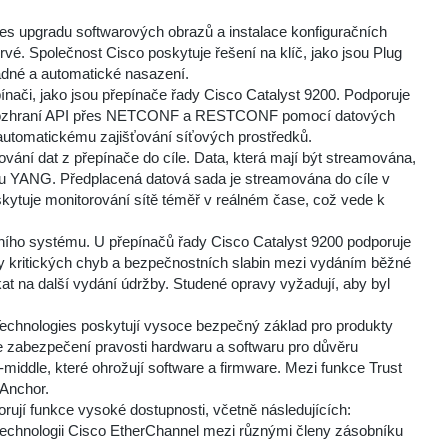
es upgradu softwarových obrazů a instalace konfiguračních
vé. Společnost Cisco poskytuje řešení na klíč, jako jsou Plug
adné a automatické nasazení.
ínači, jako jsou přepínače řady Cisco Catalyst 9200. Podporuje
ená rozhraní API přes NETCONF a RESTCONF pomocí datových
 automatickému zajišťování síťových prostředků.
vání dat z přepínače do cíle. Data, která mají být streamována,
elu YANG. Předplacená datová sada je streamována do cíle v
ytuje monitorování sítě téměř v reálném čase, což vede k
ního systému. U přepínačů řady Cisco Catalyst 9200 podporuje
y kritických chyb a bezpečnostních slabin mezi vydáním běžné
at na další vydání údržby. Studené opravy vyžadují, aby byl
echnologies poskytují vysoce bezpečný základ pro produkty
ie zabezpečení pravosti hardwaru a softwaru pro důvěru
middle, které ohrožují software a firmware. Mezi funkce Trust
 Anchor.
jí funkce vysoké dostupnosti, včetně následujících:
technologii Cisco EtherChannel mezi různými členy zásobníku