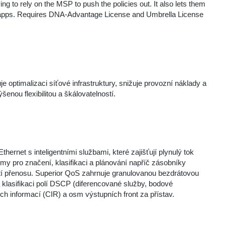
g to rely on the MSP to push the policies out. It also lets them
ed apps. Requires DNA-Advantage License and Umbrella License
e optimalizaci síťové infrastruktury, snižuje provozní náklady a
enou flexibilitou a škálovatelností.
ernet s inteligentními službami, které zajišťují plynulý tok
my pro značení, klasifikaci a plánování napříč zásobníky
ostí přenosu. Superior QoS zahrnuje granulovanou bezdrátovou
a klasifikaci polí DSCP (diferencované služby, bodové
 informací (CIR) a osm výstupních front za přístav.