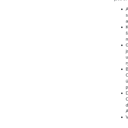
A
s
a
K
š
m
G
j
u
r
B
C
ú
p
D
C
d
A
V