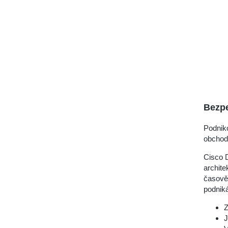
Bezp
Podniko
obchodn
Cisco D
archite
časově 
podniká
Z
J