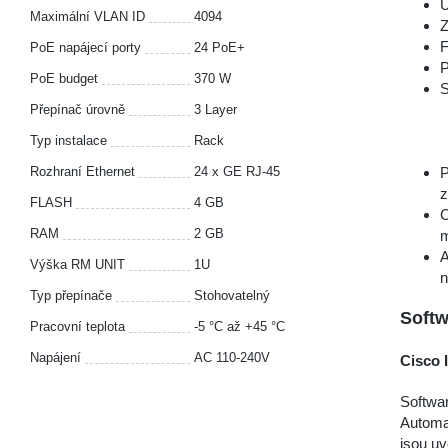
U
Maximální VLAN ID
4094
Z
F
PoE napájecí porty
24 PoE+
P
PoE budget
370 W
S
Přepínač úrovně
3 Layer
Typ instalace
Rack
Rozhraní Ethernet
24 x GE RJ-45
P
z
FLASH
4 GB
C
RAM
2 GB
m
A
Výška RM UNIT
1U
n
Typ přepínače
Stohovatelný
Softw
Pracovní teplota
-5 °С až +45 °С
Napájení
AC 110-240V
Cisco 
Softwar
Automat
jsou u