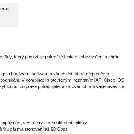
hernet
+
 třídy, který poskytuje pokročilé funkce zabezpečení a chrání
gritu hardwaru, softwaru a všech dat, která přepínačem
o podnikání. V kombinaci s otevřenými rozhraními API Cisco IOS
ou to, co právě potřebujete, a zároveň chrání vaše investice
apájením, ventilátory a modulárními uplinky
m šířku pásma stohování až 80 Gbps