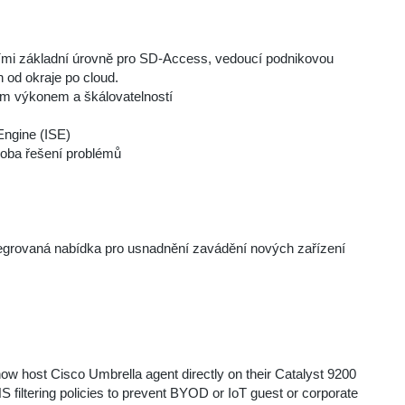
mi základní úrovně pro SD-Access, vedoucí podnikovou
 od okraje po cloud.
m výkonem a škálovatelností
Engine (ISE)
doba řešení problémů
tegrovaná nabídka pro usnadnění zavádění nových zařízení
ow host Cisco Umbrella agent directly on their Catalyst 9200
S filtering policies to prevent BYOD or IoT guest or corporate