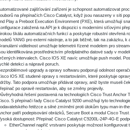
utomatizované zajišťování zařízení je schopnost automatizovat proc
ouborů na přepínačích Cisco Catalyst, když jsou nasazeny v síti popr
nd Play a Preboot Execution Environment (PXE), která umožňují sn
onfigurace založená na API je k dispozici s moderními síťovými přep
irokou škálu automatizačních funkcí a poskytuje robustní otevř
odelů YANG pro externí nástroje, a to jak běžně, tak na zakázku, k
ranulární viditelnost umožňuje telemetrii řízené modelem pro streamo
sou identifikována prostřednictvím předplatného datové sady v mod
rčených intervalech. Cisco IOS XE navíc umožňuje push model. Posk
ychlé detekci a nápravě poruch.
ezproblémové upgrady a opravy softwaru podporují odolnost operač
isco IOS XE studené opravy s restartováním, které poskytuje oprav
držby. Tato podpora umožňuje přidávat opravy, aniž byste museli ček
řepínač po opravě restartován, aby se změny projevily.
ůvěryhodná řešení postavená na technologiích Cisco Trust Anchor T
isco. S přepínači řady Cisco Catalyst 9200 umožňují tyto technolog
odavatelského řetězce a silné zmírnění proti útokům typu man-in-the-
nchor patří podepisování obrázků, Secure Boot a modul Cisco Trust
ysoká dostupnost: Přepínač Cisco Catalyst C9200L-24P-4G-E podporu
EtherChannel napříč vrstvami poskytuje možnost konfigurovat 