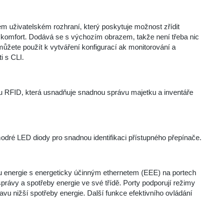
ém uživatelském rozhraní, který poskytuje možnost zřídit
ký komfort. Dodává se s výchozím obrazem, takže není třeba nic
můžete použít k vytváření konfigurací ak monitorování a
i s CLI.
RFID, která usnadňuje snadnou správu majetku a inventáře
dré LED diody pro snadnou identifikaci přístupného přepínače.
u energie s energeticky účinným ethernetem (EEE) na portech
rávy a spotřeby energie ve své třídě. Porty podporují režimy
u nižší spotřeby energie. Další funkce efektivního ovládání