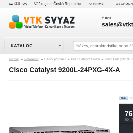
Váš region:
Česká Republika
CZ 🇨🇿
UA
O FIRMĚ
OBCHODN
E-mail
sales@vtkt
KATALOG
Katalog
→
Networking
→
Síťový přepínač
→
Cisco Catalyst Switch
→
Cisco Catalyst® 920
Cisco Catalyst 9200L-24PXG-4X-A
76
63 