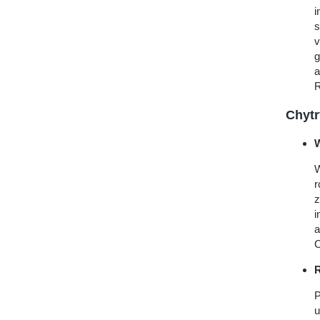
i
s
v
g
a
R
Chytr
W
r
z
i
a
C
R
P
u