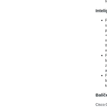
ř
Intel
P
s
p
+
n
W
m
P
b
z
a
F
b
k
Balíč
Cisco 