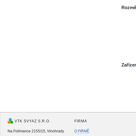
Rozmě
Zaříze
VTK SVYAZ S.R.O.
FIRMA
Na Folimance 2155/15, Vinohrady
O FIRMĚ