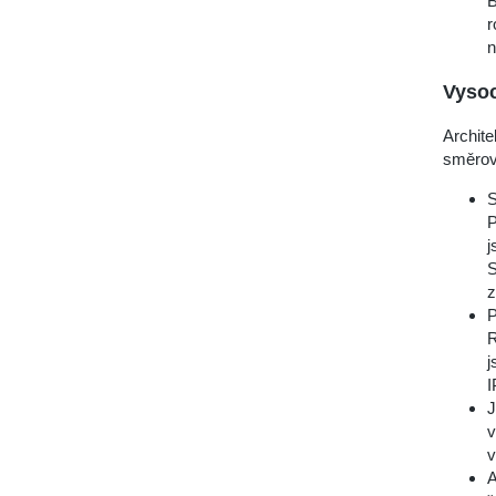
B
r
n
Vysoc
Archit
směrová
S
P
j
S
z
P
R
j
I
J
v
v
A