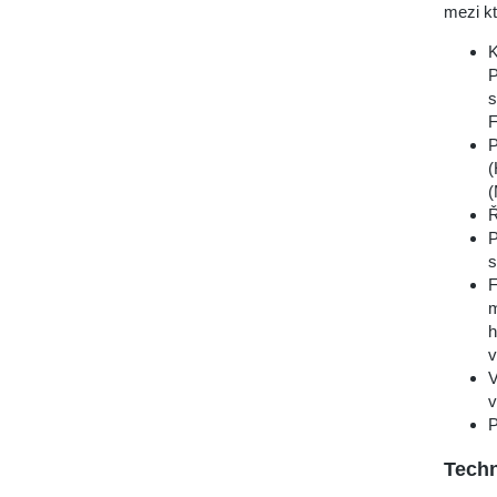
mezi kt
K
P
s
F
P
(
(
Ř
P
s
F
m
h
v
V
v
P
Techn