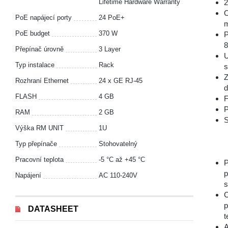
Lifetime Hardware Warranty
2
O
PoE napájecí porty
24 PoE+
m
PoE budget
370 W
P
8
Přepínač úrovně
3 Layer
U
Typ instalace
Rack
s
Z
Rozhraní Ethernet
24 x GE RJ-45
d
FLASH
4 GB
F
P
RAM
2 GB
S
Výška RM UNIT
1U
Typ přepínače
Stohovatelný
Pracovní teplota
-5 °С až +45 °С
P
p
Napájení
AC 110-240V
s
C
p
DATASHEET
t
A