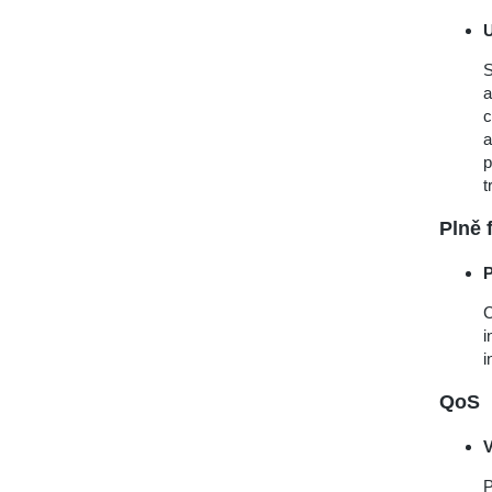
U
S
a
c
a
p
t
Plně 
P
C
i
i
QoS
V
P