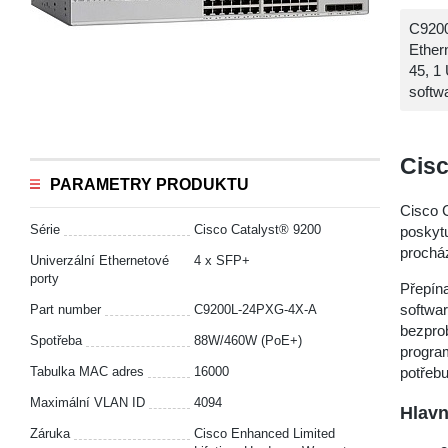
C9200
Ether
45, 1
softw
Cisc
PARAMETRY PRODUKTU
Cisco 
Série
Cisco Catalyst® 9200
poskytu
procház
Univerzální Ethernetové
4 x SFP+
porty
Přepína
softwar
Part number
C9200L-24PXG-4X-A
bezpro
Spotřeba
88W/460W (PoE+)
progra
Tabulka MAC adres
16000
potřebu
Maximální VLAN ID
4094
Hlavn
Záruka
Cisco Enhanced Limited