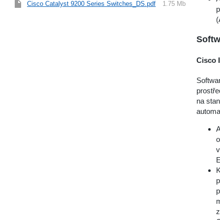
Cisco Catalyst 9200 Series Switches_DS.pdf
1.75 Mb
p
(
Softw
Cisco 
Softwar
prostře
na stan
automa
A
o
v
E
K
p
p
m
z