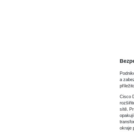
Bezp
Podniko
a zabe
příležit
Cisco D
rozšiři
sítě. 
opakují
transf
okraje 