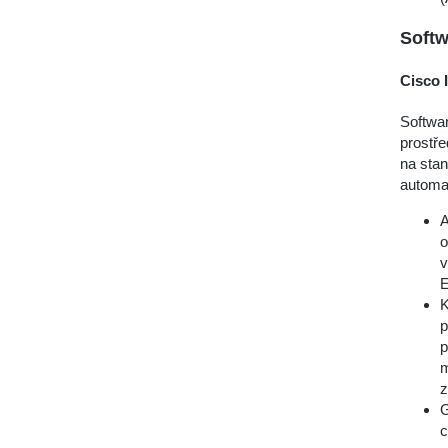
Softw
Cisco 
Softwar
prostře
na stan
automa
A
o
v
E
K
p
p
m
z
G
c