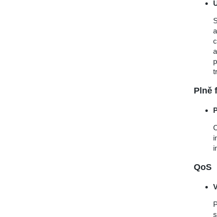
U
S
a
c
a
p
t
Plně 
P
C
i
i
QoS
V
P
s