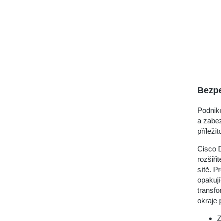
Bezp
Podniko
a zabe
příležit
Cisco D
rozšiři
sítě. 
opakují
transf
okraje 
Z