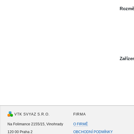
Rozmě
Zaříze
VTK SVYAZ S.R.O.
FIRMA
Na Folimance 2155/15, Vinohrady
O FIRMĚ
120 00 Praha 2
OBCHODNÍ PODMÍNKY