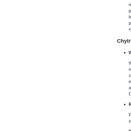
m
p
b
p
r
Chytr
W
r
z
i
a
C
R
P
s