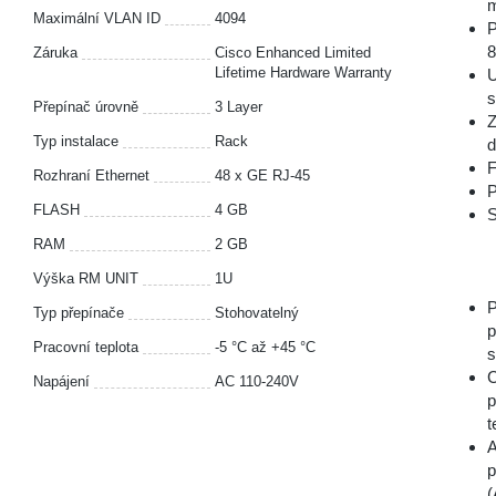
m
Maximální VLAN ID
4094
P
8
Záruka
Cisco Enhanced Limited
Lifetime Hardware Warranty
U
s
Přepínač úrovně
3 Layer
Z
Typ instalace
Rack
d
F
Rozhraní Ethernet
48 x GE RJ-45
P
FLASH
4 GB
S
RAM
2 GB
Výška RM UNIT
1U
P
Typ přepínače
Stohovatelný
p
Pracovní teplota
-5 °С až +45 °С
s
C
Napájení
AC 110-240V
p
t
A
p
(