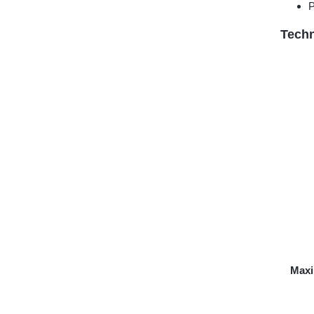
P
Techn
Maxi