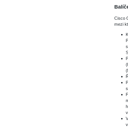
Balíč
Cisco 
mezi kt
K
P
s
S
P
(
(
Ř
P
s
F
m
h
v
V
v