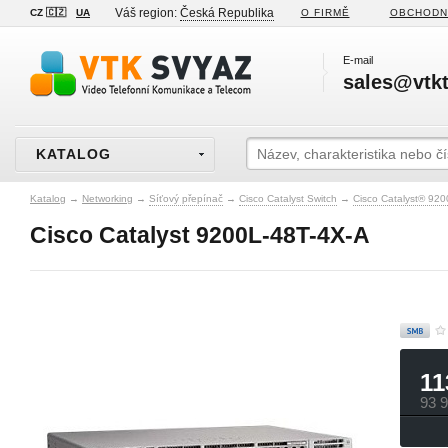
Váš region:
Česká Republika
CZ 🇨🇿
UA
O FIRMĚ
OBCHODN
E-mail
sales@vtkt
KATALOG
Katalog
→
Networking
→
Síťový přepínač
→
Cisco Catalyst Switch
→
Cisco Catalyst® 920
Cisco Catalyst 9200L-48T-4X-A
11
93 