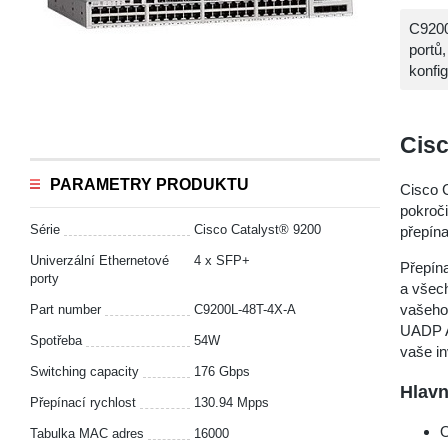
C9200
portů
konfi
Cisc
PARAMETRY PRODUKTU
Cisco 
pokroči
Série
Cisco Catalyst® 9200
přepín
Univerzální Ethernetové
4 x SFP+
Přepína
porty
a všech
vašeho
Part number
C9200L-48T-4X-A
UADP A
Spotřeba
54W
vaše in
Switching capacity
176 Gbps
Hlavn
Přepínací rychlost
130.94 Mpps
O
Tabulka MAC adres
16000