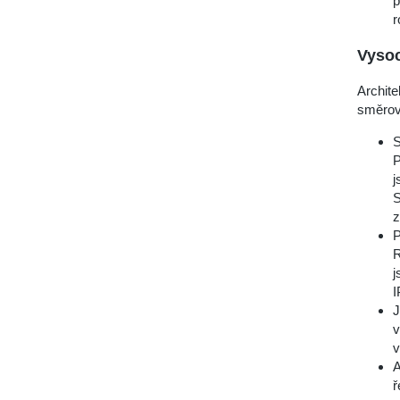
p
r
Vysoc
Archit
směrová
S
P
j
S
z
P
R
j
I
J
v
v
A
ř