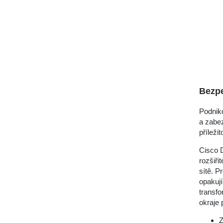
Bezp
Podniko
a zabe
příležit
Cisco D
rozšiři
sítě. 
opakují
transf
okraje 
Z