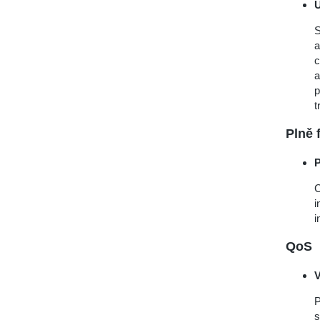
U
S
a
c
a
p
t
Plně 
P
C
i
i
QoS
V
P
s