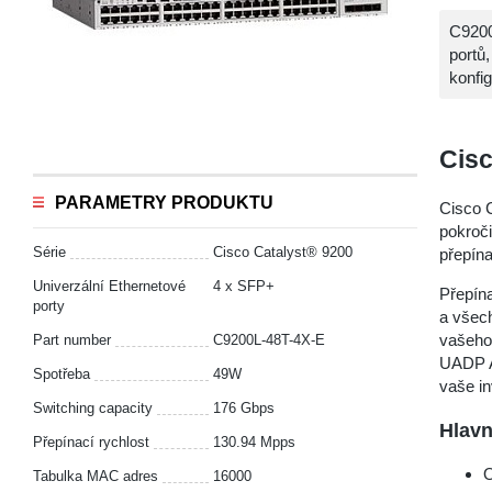
C9200
portů
konfi
Cisc
PARAMETRY PRODUKTU
Cisco 
pokroči
Série
Cisco Catalyst® 9200
přepín
Univerzální Ethernetové
4 x SFP+
Přepína
porty
a všech
vašeho
Part number
C9200L-48T-4X-E
UADP A
Spotřeba
49W
vaše in
Switching capacity
176 Gbps
Hlavn
Přepínací rychlost
130.94 Mpps
O
Tabulka MAC adres
16000