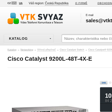
Váš region:
Česká Republika
CZ 🇨🇿
UA
O FIRMĚ
OBCHODN
E-mail
sales@vtkt
KATALOG
Katalog
→
Networking
→
Síťový přepínač
→
Cisco Catalyst Switch
→
Cisco Catalyst® 920
Cisco Catalyst 9200L-48T-4X-E
10
84 