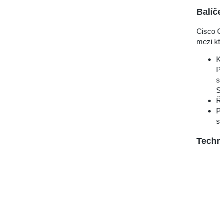
Balíč
Cisco 
mezi kt
K
P
s
S
Ř
P
s
Techn