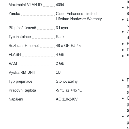
m
Maximální VLAN ID
4094
P
8
Záruka
Cisco Enhanced Limited
Lifetime Hardware Warranty
U
s
Přepínač úrovně
3 Layer
Z
Typ instalace
Rack
d
F
Rozhraní Ethernet
48 x GE RJ-45
P
FLASH
4 GB
S
RAM
2 GB
Výška RM UNIT
1U
P
Typ přepínače
Stohovatelný
p
Pracovní teplota
-5 °С až +45 °С
s
C
Napájení
AC 110-240V
p
t
A
p
(