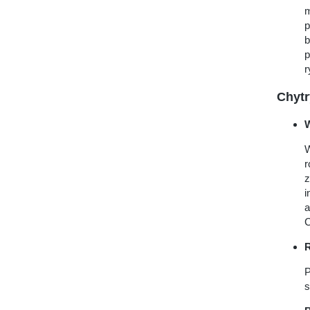
m
p
b
p
r
Chytr
W
r
z
i
a
C
R
P
s