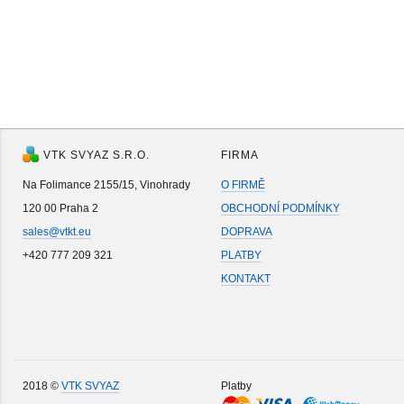
VTK SVYAZ S.R.O.
FIRMA
Na Folimance 2155/15, Vinohrady
O FIRMĚ
120 00 Praha 2
OBCHODNÍ PODMÍNKY
sales@vtkt.eu
DOPRAVA
+420 777 209 321
PLATBY
KONTAKT
2018 ©
VTK SVYAZ
Platby