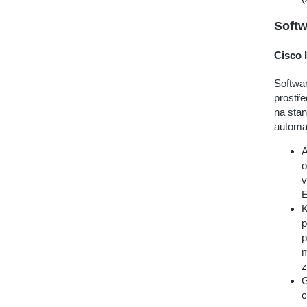
Softw
Cisco 
Softwar
prostře
na stan
automa
A
o
v
E
K
p
p
m
z
G
c