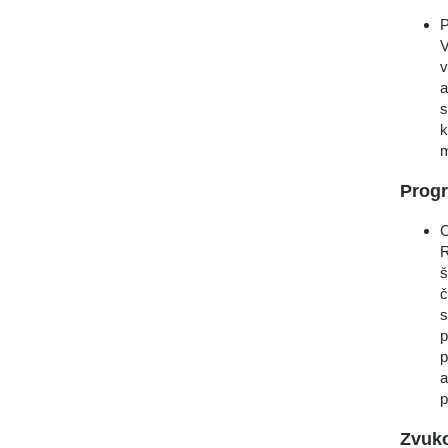
P
V
v
a
s
k
m
Prog
C
R
š
č
s
p
p
a
p
Zvuko