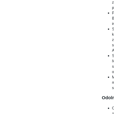
z
p
P
B
i
S
k
z
s
S
ř
s
o
M
m
s
Odoln
C
z