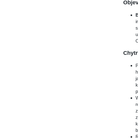
Objev
B
i
s
u
O
Chytr
P
h
j
k
p
W
r
z
z
k
b
R