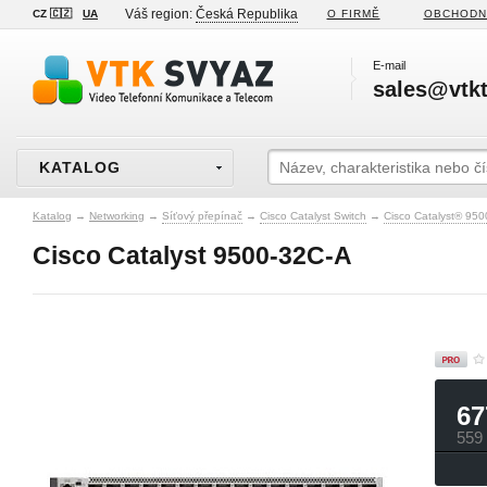
Váš region:
Česká Republika
CZ 🇨🇿
UA
O FIRMĚ
OBCHODN
E-mail
sales@vtkt
KATALOG
Katalog
→
Networking
→
Síťový přepínač
→
Cisco Catalyst Switch
→
Cisco Catalyst® 950
Cisco Catalyst 9500-32C-A
67
559