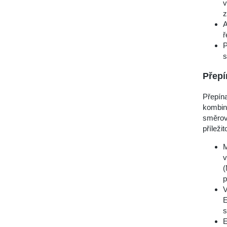
v
z
A
ř
P
s
Přepí
Přepína
kombinu
směrová
příleži
M
v
(
p
V
E
s
E