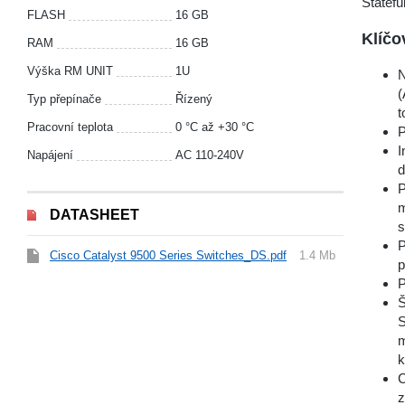
Statefu
FLASH
16 GB
Klíčo
RAM
16 GB
Výška RM UNIT
1U
N
(
Typ přepínače
Řízený
t
Pracovní teplota
0 °С až +30 °С
P
I
Napájení
AC 110-240V
d
P
m
DATASHEET
s
P
Cisco Catalyst 9500 Series Switches_DS.pdf
1.4 Mb
p
P
Š
S
m
k
C
z