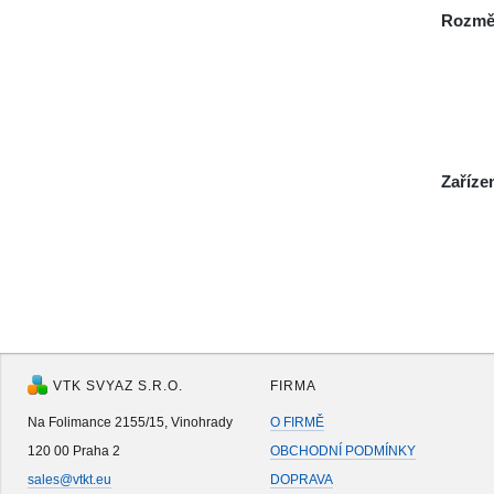
Rozmě
Zaříze
VTK SVYAZ S.R.O.
FIRMA
Na Folimance 2155/15, Vinohrady
O FIRMĚ
120 00 Praha 2
OBCHODNÍ PODMÍNKY
sales@vtkt.eu
DOPRAVA