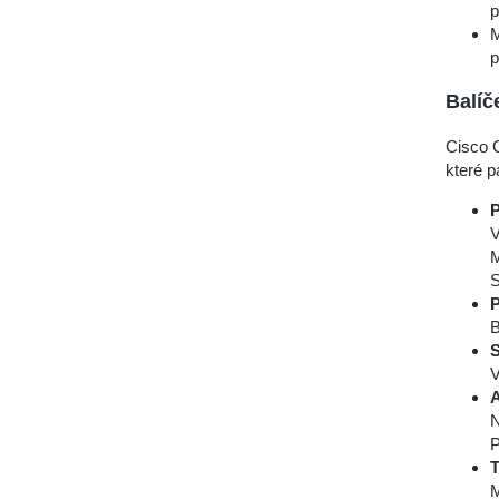
p
M
p
Balíč
Cisco 
které pa
P
V
M
S
P
B
S
V
A
N
P
T
M