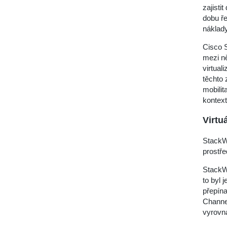
zajisti
dobu ře
náklady
Cisco 
mezi ně
virtual
těchto 
mobilit
kontext
Virtu
StackWi
prostře
StackWi
to byl 
přepína
Channe
vyrovná