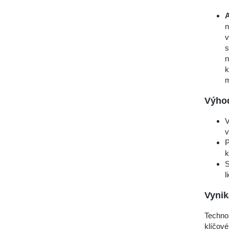
A
n
v
s
n
k
m
Výho
V
v
P
k
S
l
Vynik
Technol
klíčové