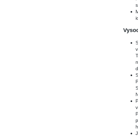
s
M
i
Vysoc
S
v
T
n
d
S
P
S
N
P
v
P
p
h
J