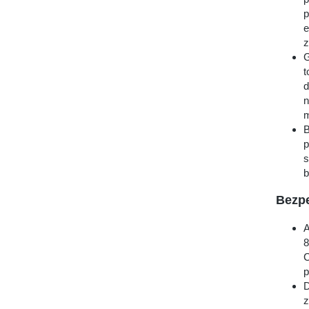
p
e
z
G
t
d
n
m
B
p
s
b
Bezp
A
8
C
p
D
z