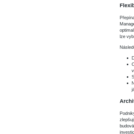
Flexi
Přepína
Manage
optimal
lze vyb
Násled
D
C
v
S
N
j
Archi
Podniky
zlepšuj
budován
invest