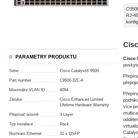
C9500
RJ-45
konfi
Cisc
PARAMETRY PRODUKTU
Cisco 
poskytu
Série
Cisco Catalyst® 9500
Přepína
Part number
C9500-32C-A
přepoj
Maximální VLAN ID
4094
Přepín
Záruka
Cisco Enhanced Limited
podniko
Lifetime Hardware Warranty
více pr
multica
Přepínač úrovně
3 Layer
oddělen
Typ instalace
Rack
virtua
Catalys
Rozhraní Ethernet
32 x QSFP