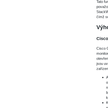
Tato fu
považov
StackWi
čímž sn
Výh
Cisco
Cisco C
monitor
otevřen
jsou uv
zařízen
A
o
n
b
k
K
p