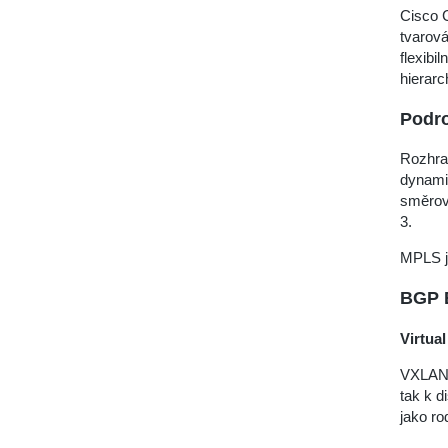
Cisco C
tvarová
flexibi
hierar
Podro
Rozhran
dynami
směrová
3.
MPLS je
BGP 
Virtua
VXLAN j
tak k d
jako ro