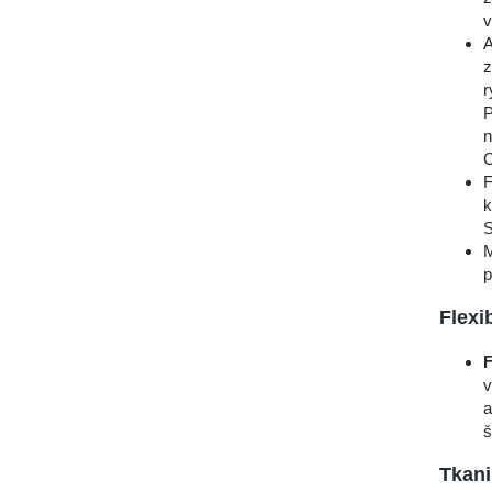
v
A
z
r
P
n
C
F
k
S
M
p
Flexi
F
v
a
š
Tkani