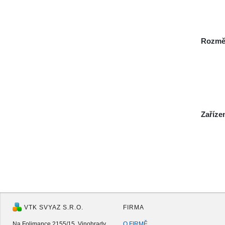
Rozmě
Zaříze
VTK SVYAZ S.R.O.
FIRMA
Na Folimance 2155/15, Vinohrady
O FIRMĚ