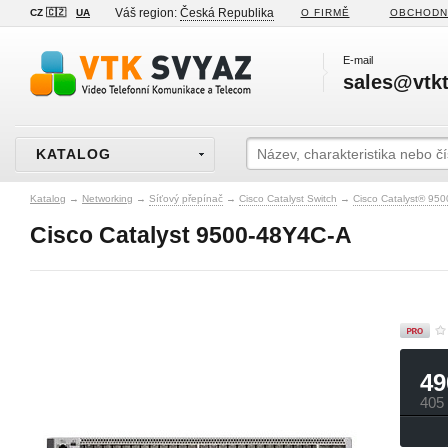
Váš region:
Česká Republika
CZ 🇨🇿
UA
O FIRMĚ
OBCHODN
E-mail
sales@vtkt
KATALOG
Katalog
→
Networking
→
Síťový přepínač
→
Cisco Catalyst Switch
→
Cisco Catalyst® 950
Cisco Catalyst 9500-48Y4C-A
49
405