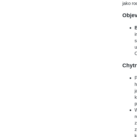
jako ro
Objev
B
i
s
u
O
Chytr
P
h
j
k
p
W
r
z
z
k