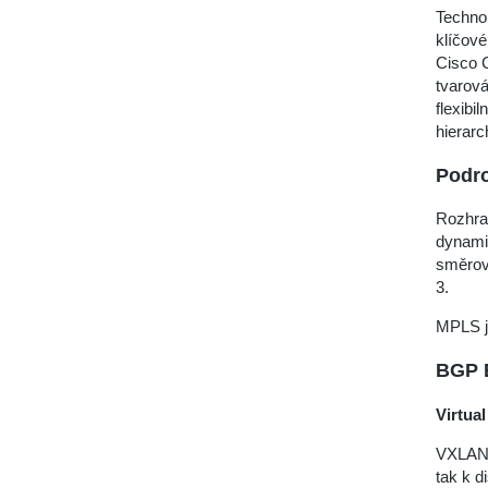
Technol
klíčové
Cisco C
tvarová
flexibi
hierar
Podro
Rozhran
dynami
směrová
3.
MPLS je
BGP 
Virtua
VXLAN j
tak k d