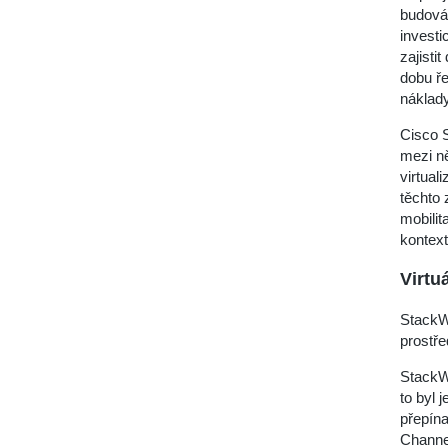
budován
invest
zajisti
dobu ře
náklady
Cisco 
mezi ně
virtual
těchto 
mobilit
kontext
Virtu
StackWi
prostře
StackWi
to byl 
přepína
Channe