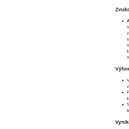
Zvuko
A
n
v
s
n
k
m
Výho
V
v
P
k
S
l
Vynik