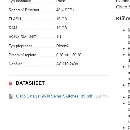
Catalys
Typ instalace
Rack
Cisco S
Rozhraní Ethernet
48 x SFP+
Klíčo
FLASH
16 GB
RAM
16 GB
N
(
Výška RM UNIT
1U
t
Typ přepínače
Řízený
P
I
Pracovní teplota
0 °С až +30 °С
d
Napájení
AC 110-240V
P
m
s
DATASHEET
P
p
Cisco Catalyst 9500 Series Switches_DS.pdf
1.4 Mb
P
Š
S
m
k
C