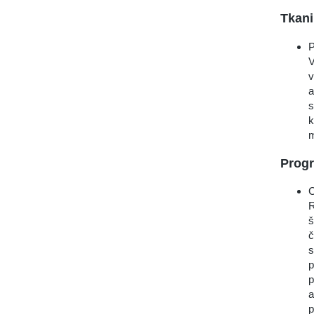
Tkani
P
V
v
a
s
k
m
Prog
C
R
š
č
s
p
p
a
p