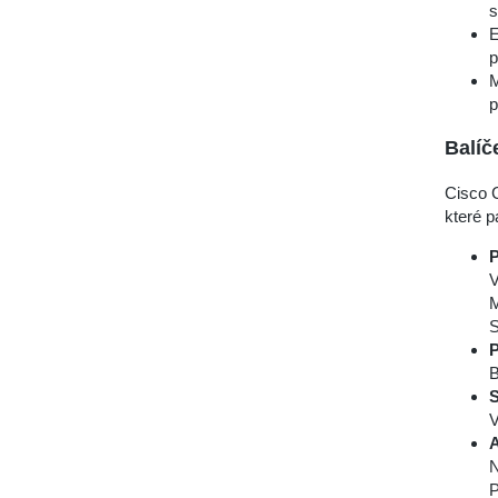
s
E
p
M
p
Balíč
Cisco 
které pa
P
V
M
S
P
B
S
V
A
N
P