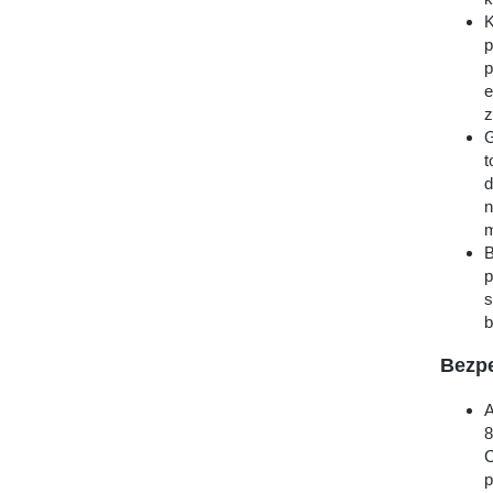
K
p
p
e
z
G
t
d
n
m
B
p
s
b
Bezp
A
8
C
p