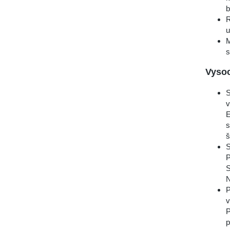
b
R
u
M
s
Vysoc
S
v
E
s
š
S
P
S
N
P
v
P
p