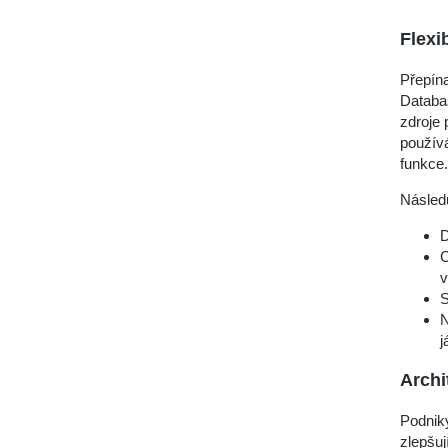
Flexi
Přepína
Databa
zdroje 
používá
funkce.
Násled
D
C
v
S
N
j
Archi
Podniky
zlepšuj