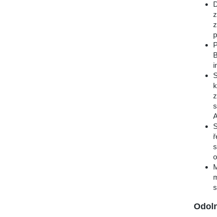
D
z
z
p
P
B
i
S
k
z
s
S
ř
s
o
M
m
s
Odoln