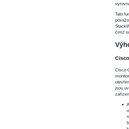
vyrovná
Tato fu
považov
StackWi
čímž sn
Výh
Cisco
Cisco C
monitor
otevřen
jsou uv
zařízen
A
o
n
b
k