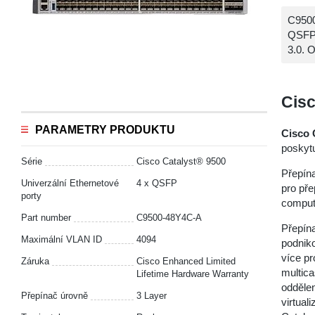
C9500
QSFP2
3.0. 
Cisc
PARAMETRY PRODUKTU
Cisco 
poskytu
Série
Cisco Catalyst® 9500
Přepín
Univerzální Ethernetové
4 x QSFP
pro pře
porty
comput
Part number
C9500-48Y4C-A
Přepín
Maximální VLAN ID
4094
podniko
více pr
Záruka
Cisco Enhanced Limited
multica
Lifetime Hardware Warranty
oddělen
Přepínač úrovně
3 Layer
virtua