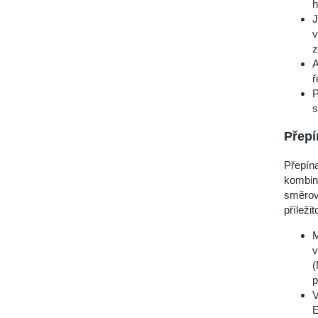
h
J
v
z
A
ř
P
s
Přepí
Přepína
kombinu
směrová
příleži
M
v
(
p
V
E