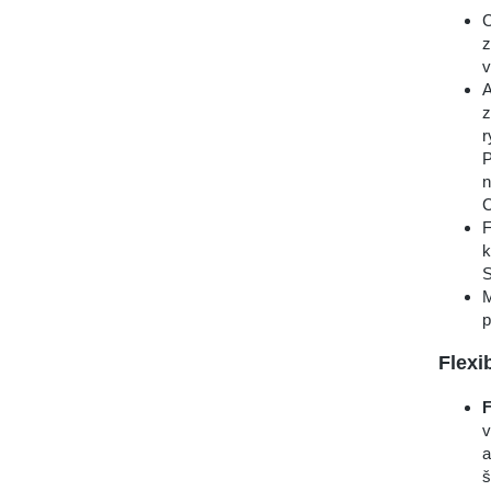
C
z
v
A
z
r
P
n
C
F
k
S
M
p
Flexi
F
v
a
š