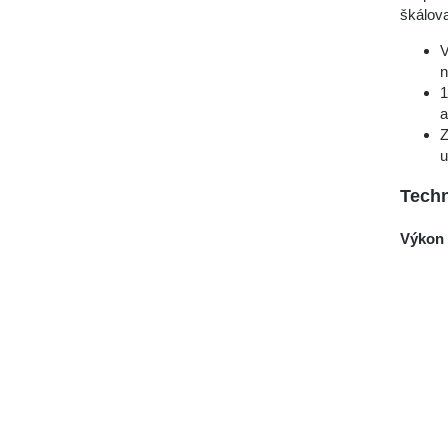
škálova
V
n
1
a
Z
u
Techn
Výkon