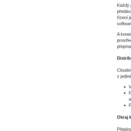
Každý p
předává
řízení 
softwar
A kone
prostř
přepína
Distri
Cloudo
z jedin
V
P
a
P
Okraj
Přepína