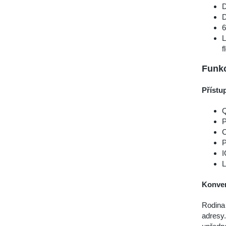
D
D
6
L
f
Funkc
Přístu
Q
P
C
P
I
L
Konver
Rodina 
adresy.