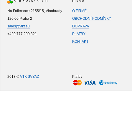
VTK SVYAZ S.R.O.
FIRMA
Na Folimance 2155/15, Vinohrady
O FIRMĚ
120 00 Praha 2
OBCHODNÍ PODMÍNKY
sales@vtkt.eu
DOPRAVA
+420 777 209 321
PLATBY
KONTAKT
2018 ©
VTK SVYAZ
Platby