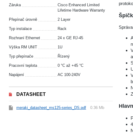
protoko
Záruka
Cisco Enhanced Limited
Lifetime Hardware Warranty
Špičk
Přepínač úrovně
2 Layer
Správa 
Typ instalace
Rack
A
Rozhraní Ethernet
24 x GE RJ-45
n
Výška RM UNIT
1U
V
Typ přepínače
Řízený
a
S
Pracovní teplota
0 °С až +45 °С
U
Napájení
AC 100-240V
V
b
N
Z
DATASHEET
Hlavn
meraki_datasheet_ms125-series_DS.pdf
0.36 Mb
P
4
N