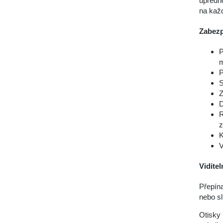
upředno
na každ
Zabezp
P
m
P
S
Z
D
R
z
K
V
Viditel
Přepína
nebo sl
Otisky 