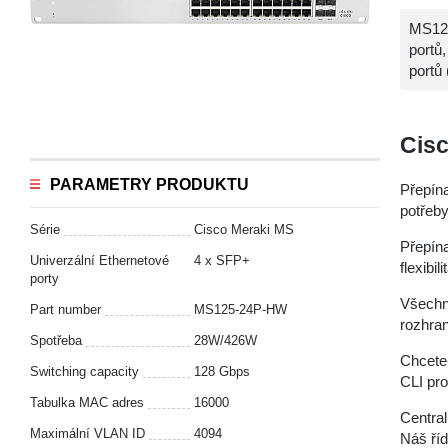
MS125
portů
portů
Cis
PARAMETRY PRODUKTU
Přepín
potřeby
Série
Cisco Meraki MS
Přepína
Univerzální Ethernetové
4 x SFP+
flexibi
porty
Všechny
Part number
MS125-24P-HW
rozhran
Spotřeba
28W/426W
Chcete-
Switching capacity
128 Gbps
CLI pro
Tabulka MAC adres
16000
Central
Maximální VLAN ID
4094
Náš ří