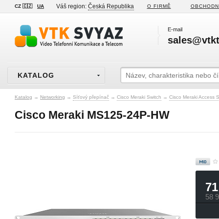
Váš region:
Česká Republika
CZ 🇨🇿
UA
O FIRMĚ
OBCHODN
E-mail
sales@vtkt
KATALOG
Katalog
→
Networking
→
Síťový přepínač
→
Cisco Meraki Switch
→
Cisco Meraki Access 
Cisco Meraki MS125-24P-HW
71
58 