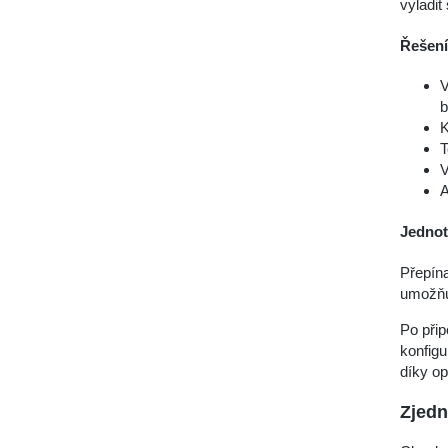
vyladit
Řešení 
V
b
K
T
V
A
Jednot
Přepína
umožňuj
Po přip
konfigu
díky o
Zjedn