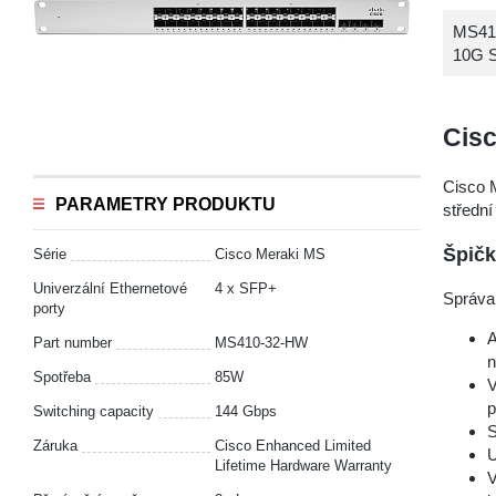
MS410
10G S
Cis
Cisco 
PARAMETRY PRODUKTU
střední 
Špičk
Série
Cisco Meraki MS
Univerzální Ethernetové
4 x SFP+
Správa
porty
A
Part number
MS410-32-HW
n
Spotřeba
85W
V
p
Switching capacity
144 Gbps
S
Záruka
Cisco Enhanced Limited
U
Lifetime Hardware Warranty
V