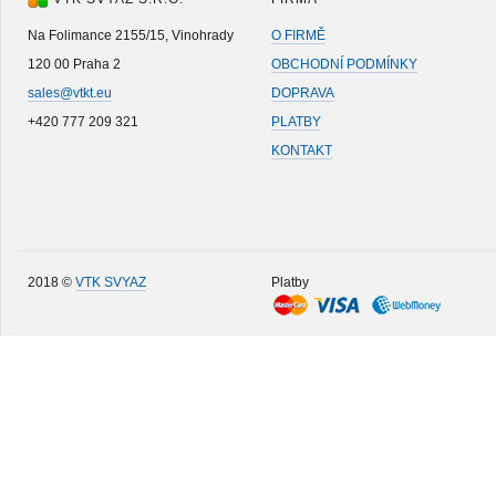
Na Folimance 2155/15, Vinohrady
O FIRMĚ
120 00 Praha 2
OBCHODNÍ PODMÍNKY
sales@vtkt.eu
DOPRAVA
+420 777 209 321
PLATBY
KONTAKT
2018 ©
VTK SVYAZ
Platby