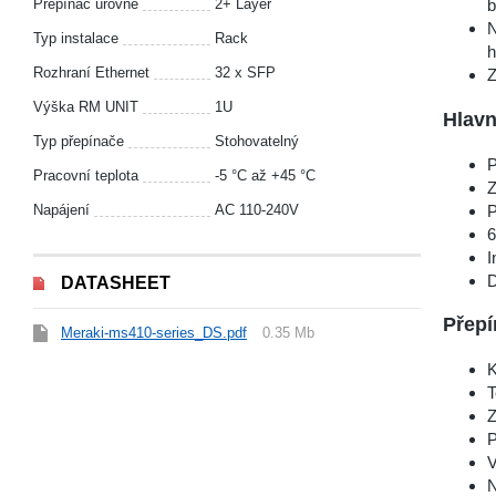
Přepínač úrovně
2+ Layer
b
N
Typ instalace
Rack
h
Rozhraní Ethernet
32 x SFP
Z
Výška RM UNIT
1U
Hlavn
Typ přepínače
Stohovatelný
P
Pracovní teplota
-5 °С až +45 °С
Z
P
Napájení
AC 110-240V
6
I
D
DATASHEET
Přepí
Meraki-ms410-series_DS.pdf
0.35 Mb
K
T
Z
P
V
N