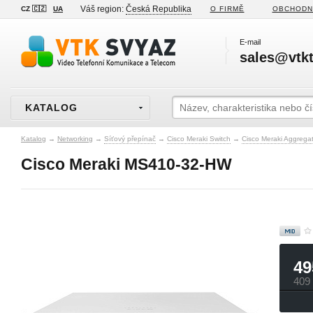
Váš region:
Česká Republika
CZ 🇨🇿
UA
O FIRMĚ
OBCHODN
E-mail
sales@vtkt
KATALOG
Katalog
→
Networking
→
Síťový přepínač
→
Cisco Meraki Switch
→
Cisco Meraki Aggrega
Cisco Meraki MS410-32-HW
49
409