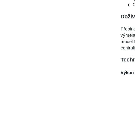
C
Doživ
Přepín
výměnu
model 
centra
Techn
Výkon