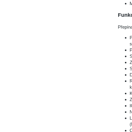
M
Funkc
Přepína
P
s
P
S
Z
S
D
R
k
K
Z
I
N
L
(
Q