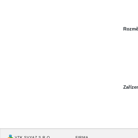
Rozmě
Zaříze
VTK SVYAZ S.R.O.
FIRMA