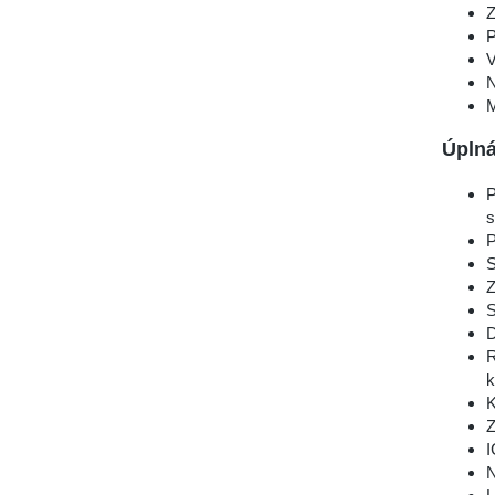
Z
P
V
N
M
Úplná
P
s
P
S
Z
S
D
R
k
K
Z
I
N