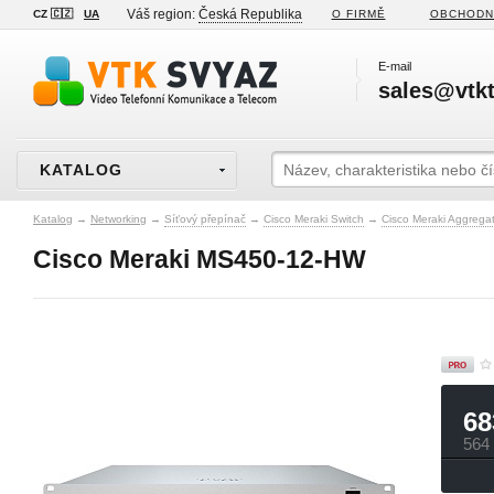
Váš region:
Česká Republika
CZ 🇨🇿
UA
O FIRMĚ
OBCHODN
E-mail
sales@vtkt
KATALOG
Katalog
→
Networking
→
Síťový přepínač
→
Cisco Meraki Switch
→
Cisco Meraki Aggrega
Cisco Meraki MS450-12-HW
68
564