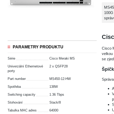
MS450
100G 
správ
Cis
PARAMETRY PRODUKTU
Cisco 
velkou
Série
Cisco Meraki MS
se zjed
Univerzální Ethernetové
2 x QSFP28
Špičk
porty
Part number
MS450-12-HW
Správa
Spotřeba
138W
A
V
Switching capacity
1.36 Tbps
p
Stohování
Stack/8
S
U
Tabulka MAC adres
64000