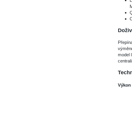
L
M
Q
C
Doživ
Přepín
výměnu
model 
centra
Techn
Výkon