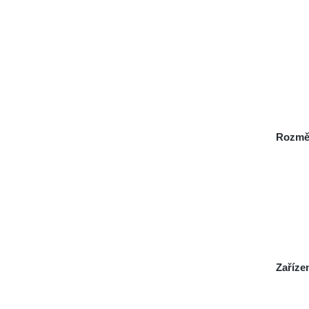
Rozmě
Zaříze