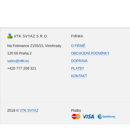
VTK SVYAZ S.R.O.
FIRMA
Na Folimance 2155/15, Vinohrady
O FIRMĚ
120 00 Praha 2
OBCHODNÍ PODMÍNKY
sales@vtkt.eu
DOPRAVA
+420 777 209 321
PLATBY
KONTAKT
2018 ©
VTK SVYAZ
Platby