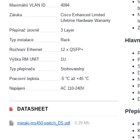
V
Maximální VLAN ID
4094
b
N
Záruka
Cisco Enhanced Limited
Lifetime Hardware Warranty
h
Z
Přepínač úrovně
3 Layer
Hlavn
Typ instalace
Rack
Rozhraní Ethernet
12 x QSFP+
P
P
Výška RM UNIT
1U
S
Typ přepínače
Stohovatelný
D
Pracovní teplota
-5 °С až +45 °С
N
P
Napájení
AC 110-240V
I
D
DATASHEET
Přepí
meraki-ms450-switch_DS.pdf
0.29 Mb
F
K
T