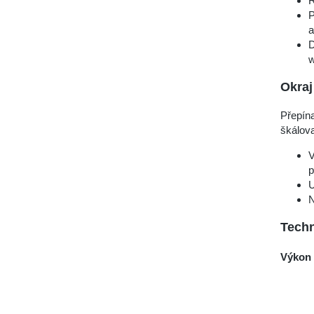
Ř
P
a
D
w
Okra
Přepína
škálova
V
p
U
N
Techn
Výkon