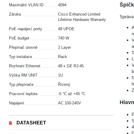
Špičk
Maximální VLAN ID
4094
Záruka
Cisco Enhanced Limited
Správa 
Lifetime Hardware Warranty
A
PoE napájecí porty
48 UPOE
n
PoE budget
740 W
V
a
Přepínač úrovně
2 Layer
S
Typ instalace
Rack
U
V
Rozhraní Ethernet
48 x GE RJ-45
b
Výška RM UNIT
1U
N
h
Typ přepínače
Řízený
Z
Pracovní teplota
-5 °С až +45 °С
Hlavn
Napájení
AC 100-240V
P
S
DATASHEET
4
D