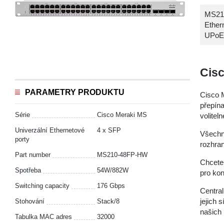
MS210
Ethern
UPoE 
Cis
PARAMETRY PRODUKTU
Cisco 
přepín
Série
Cisco Meraki MS
volitel
Univerzální Ethernetové
4 x SFP
Všechny
porty
rozhran
Part number
MS210-48FP-HW
Chcete-
Spotřeba
54W/882W
pro kon
Switching capacity
176 Gbps
Central
jejich 
Stohování
Stack/8
našich 
Tabulka MAC adres
32000