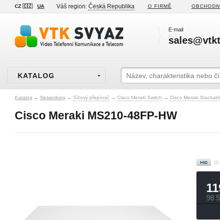
Váš region:
Česká Republika
CZ 🇨🇿
UA
O FIRMĚ
OBCHODN
E-mail
sales@vtkt
KATALOG
Katalog
→
Networking
→
Síťový přepínač
→
Cisco Meraki Switch
→
Cisco Meraki Stackab
Cisco Meraki MS210-48FP-HW
11
98 