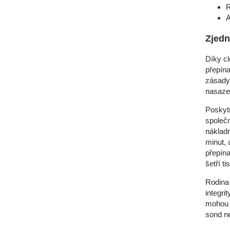
R
A
Zjedn
Díky cl
přepín
zásady,
nasaze
Poskyt
společn
nákladn
minut, 
přepín
šetří t
Rodina 
integri
mohou 
sond n