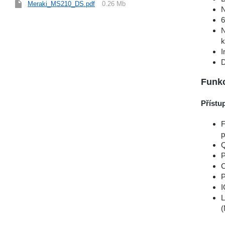
Meraki_MS210_DS.pdf
0.26 Mb
N
6
N
k
I
D
Funkc
Přístu
F
p
Q
P
C
P
I
L
(