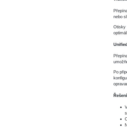
Přepína
nebo sl
Otisky 
optimál
Unifie
Přepína
umožňuj
Po přip
konfigu
oprava
Řešení 
V
s
C
N