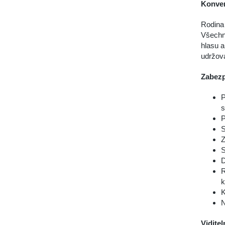
Konver
Rodina 
Všechny
hlasu a
udržova
Zabezp
P
s
P
S
Z
S
D
R
k
K
N
Viditel