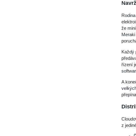
Navrž
Rodina 
elektro
že min
Meraki
poruch
Každý p
předává
řízení 
softwar
A kone
velkýc
přepína
Distr
Cloudo
z jedin