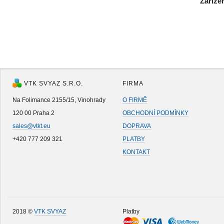
Zaříze
VTK SVYAZ S.R.O.
FIRMA
Na Folimance 2155/15, Vinohrady
O FIRMĚ
120 00 Praha 2
OBCHODNÍ PODMÍNKY
sales@vtkt.eu
DOPRAVA
+420 777 209 321
PLATBY
KONTAKT
2018 ©
VTK SVYAZ
Platby